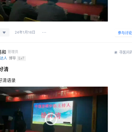
24年1月16日
参与讨论
易和
管理员
寻医问
达人
博导
Lv7
好清
好清语录