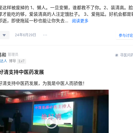
是这样被废掉的 1、懒人。一旦变懒，谁都救不了你。2、装清高。脸
厚才能吃的够，爱装清高的人注定饿肚子。 3、爱拖延。好机会都是
即逝，即使拖延一秒也能让你失去...
阅读更多
24年6月29日
参与讨论
易和
管理员
寻医问
达人
博导
Lv7
好清支持中医药发展
好清支持中医药发展，为我是中医人而骄傲！