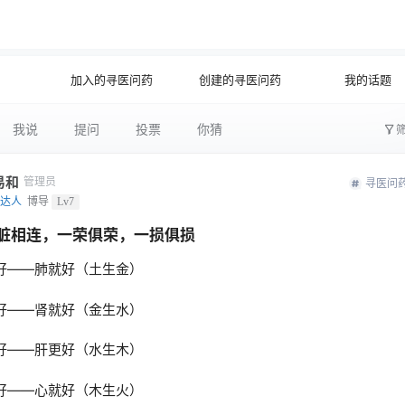
公开
文字太少
加入的寻医问药
创建的寻医问药
我的话题
我说
提问
投票
你猜
易和
管理员
寻医问
达人
博导
Lv7
脏相连，一荣俱荣，一损俱损
好——肺就好（土生金）
好——肾就好（金生水）
好——肝更好（水生木）
好——心就好（木生火）