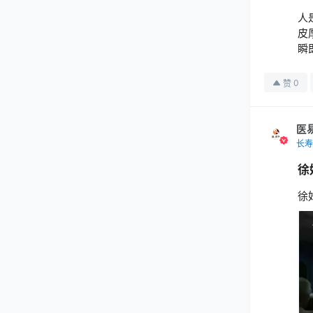
人
皮
瞬
0
赞
医
长寿
徐
徐