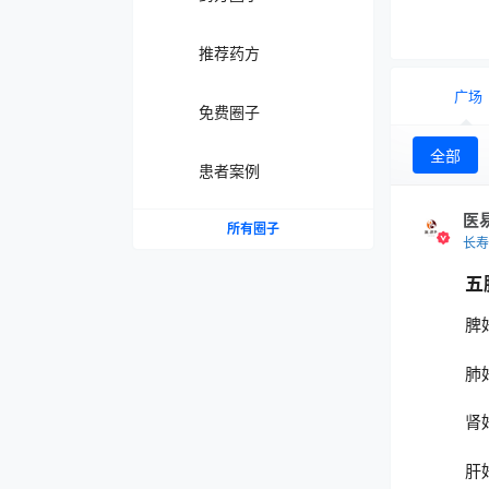
推荐药方
广场
免费圈子
全部
患者案例
医
所有圈子
长寿
五
脾
肺
肾
肝