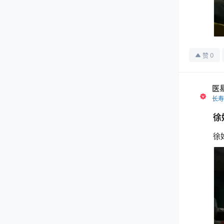
0
赞
医
长寿
徐
徐