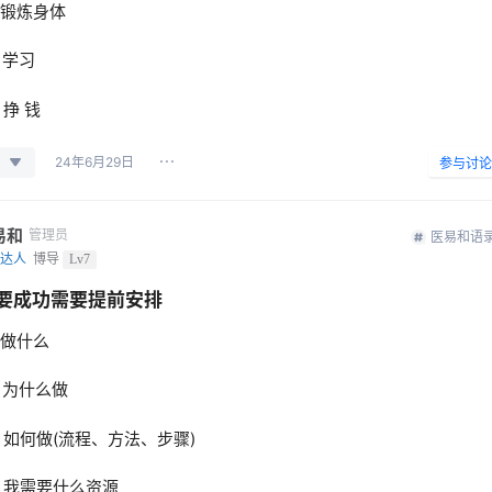
、锻炼身体
、学习
、挣 钱
24年6月29日
参与讨论
易和
管理员
医易和语
达人
博导
Lv7
要成功需要提前安排
、做什么
、为什么做
、如何做(流程、方法、步骤)
、我需要什么资源