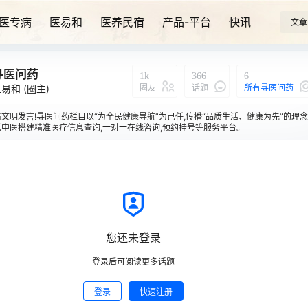
医专病
医易和
医养民宿
产品-平台
快讯
文章
寻医问药
1k
366
6
圈友
话题
所有寻医问药
医易和
(圈主)
文明发言!寻医问药栏目以“为全民健康导航”为己任,传播“品质生活、健康为先”的理念
中医搭建精准医疗信息查询,一对一在线咨询,预约挂号等服务平台。
寻医问药
说：
我
您还未登录
登录后可阅读更多话题
登录
快速注册
0