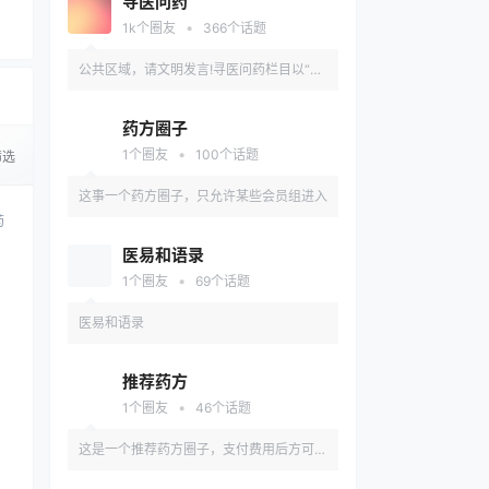
寻医问药
•
1k
个圈友
366
个话题
公共区域，请文明发言!寻医问药栏目以“为
全民健康导航”为己任,传播“品质生活、健
药方圈子
康为先”的理念,为患者、名老中医搭建精准
•
1
个圈友
100
个话题
筛选
医疗信息查询,一对一在线咨询,预约挂号等
这事一个药方圈子，只允许某些会员组进入
药
服务平台。
医易和语录
•
1
个圈友
69
个话题
医易和语录
推荐药方
•
1
个圈友
46
个话题
这是一个推荐药方圈子，支付费用后方可入