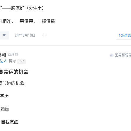
好——脾就好（火生土）
脏相连，一荣俱荣，一损俱损
24年8月16日
1
条讨论
易和
管理员
医易和语
达人
博导
Lv7
变命运的机会
变命运的机会
、学历
、婚姻
、自我觉醒