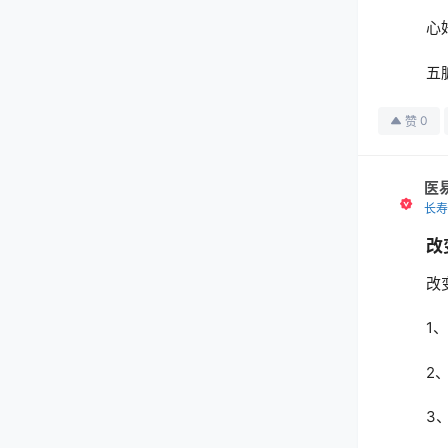
心
五
0
赞
医
长寿
改
改
1
2
3