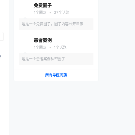
群
免费圈子
•
1
个圈友
37
个话题
这是一个免费圈子，圈子内容公开显示
患者案例
•
1
个圈友
1
个话题
录
这是一个患者案例私密圈子
所有寻医问药