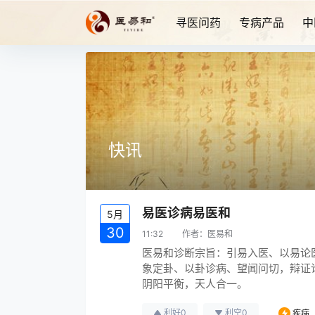
寻医问药
专病产品
中
快讯
易医诊病易医和
5月
30
11:32
作者：
医易和
医易和诊断宗旨：引易入医、以易论
象定卦、以卦诊病、望闻问切，辩证
阴阳平衡，天人合一。
利好
0
利空
0
疾病