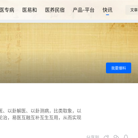
医专病
医易和
医养民宿
产品-平台
快讯
文章
我要爆料
医、以卦解医、以卦测病，比类取象，以
论治，易医互融互补互生互用，从而实现
分享到