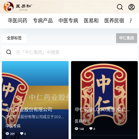
寻医问药
专病产品
中医专病
医易和
医养民宿
产品
全部标签
中仁集团
中仁药业股份有限公司
中仁药业LOGO寓意,中仁商
标寓意
中仁药业股份有限公司成立于2021
医易和
年，是一家集科研、制造、市场销
中医专病
售和生产为一体的全产业链公司，
148
0
专注为B端客户提供中医专病专治定
209
0
制产品，中仁药业产品以质量求生