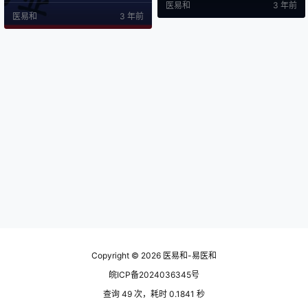
医易和
3 年前
存，以疗效传天下，打造中医专病
医易和
3 年前
专药专治的中医专病治疗体系。拥
有固体饮料、代餐粉、植物饮品、
压片糖果、膏滋、抗（抑）菌洗剂
等多条专业生产线，针对体重管
理、运动营养、营养膳食的生产制
造与定制。用药品标准生产食品，
诚信经营。与中仁同行的合作商可
以放心…
Copyright © 2026
医易和-易医和
皖ICP备2024036345号
查询 49 次，耗时 0.1841 秒