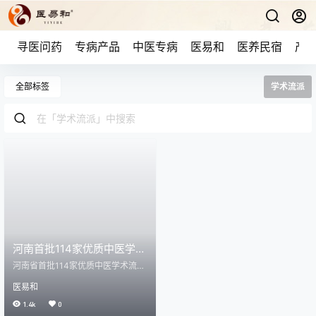
寻医问药
专病产品
中医专病
医易和
医养民宿
产品
全部标签
学术流派
河南首批114家优质中医学术
流派
河南省首批114家优质中医学术流派
河南日报 从2022年起，河南省开展
医易和
中医学术流派摸底调查工作，经过
遴选，最终确定了114家首批中医学
1.4k
0
术流派、120位中医学术流派代表性