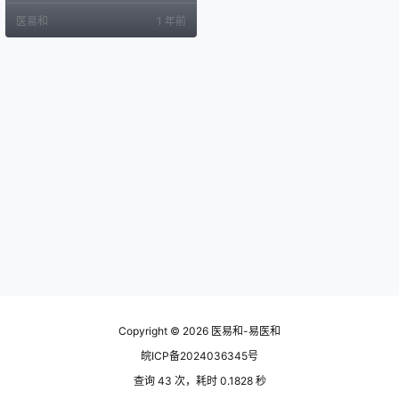
传承人。 郑州 01 豫中中医儿科学术
医易和
1 年前
流派 河南中医药大学第一附属医院
丁 樱 02 河南崔氏疮疡外科学术流
派 河南中医药大学第一附属医院 崔
炎 03 中原冯氏痹病学术流派 河南
中医药大学第一附属医院 冯福海 04
郑州市黄氏中…
Copyright © 2026
医易和-易医和
皖ICP备2024036345号
查询 43 次，耗时 0.1828 秒