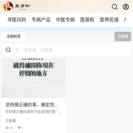
寻医问药
专病产品
中医专病
医易和
医养民宿
产品
全部标签
正能量
坚持做正确的事，确定性的
事
坚持做正确的事而不是容易的事！
物以类聚，人以群分，在信念的趋
正能量
使下，医易和的定位实现“健康即
心，心即健康，帮大家健康得更好”
90
0
的服务理念。 医易和“坚持做正确的