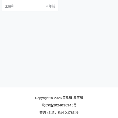
事而不是容易的事”就是一种“无畏
医易和
4 年前
施”。 这句话不仅适用医易和，同样
适用于更多的创业者。马云被称为
“吹牛”大王，但他坚持正确的选择，
成就了阿里巴巴；刘强东力排众
议，克服困难自建京东物流，才有
了现在的京东；张勇、蒋凡在进入
阿里之前，早已实现财务自…
Copyright © 2026
医易和-易医和
皖ICP备2024036345号
查询 45 次，耗时 0.1785 秒