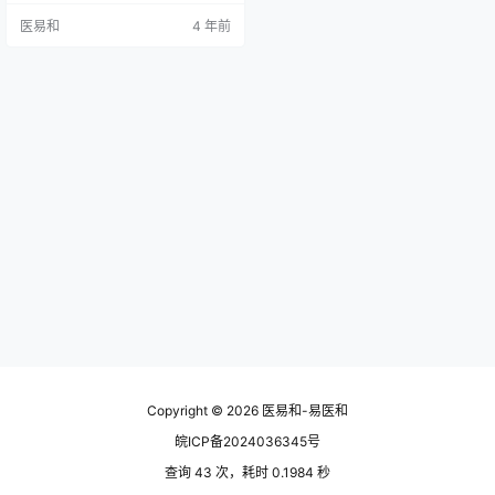
学第一附属医院、北京市中医院、
医易和
4 年前
中国中医研究院西苑医院、世界中
医药联合会、中华中医药学会、中
日友好医院等单位的全国中医药等
各科著名专家、研究员、教授百余
位用近40年的时间，旁搜历代医学
典籍，择精录优，探秘录宝，在德
高望重的中医药专家的指导下，编
制了当…
Copyright © 2026
医易和-易医和
皖ICP备2024036345号
查询 43 次，耗时 0.1984 秒