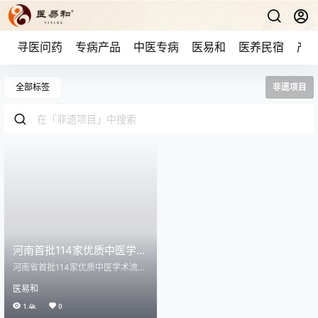
寻医问药
专病产品
中医专病
医易和
医养民宿
产品
全部标签
非遗项目
河南首批114家优质中医学术
流派
河南省首批114家优质中医学术流派
河南日报 从2022年起，河南省开展
医易和
中医学术流派摸底调查工作，经过
遴选，最终确定了114家首批中医学
1.4k
0
术流派、120位中医学术流派代表性