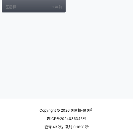
传承人。 郑州 01 豫中中医儿科学术
医易和
1 年前
流派 河南中医药大学第一附属医院
丁 樱 02 河南崔氏疮疡外科学术流
派 河南中医药大学第一附属医院 崔
炎 03 中原冯氏痹病学术流派 河南
中医药大学第一附属医院 冯福海 04
郑州市黄氏中…
Copyright © 2026
医易和-易医和
皖ICP备2024036345号
查询 43 次，耗时 0.1828 秒