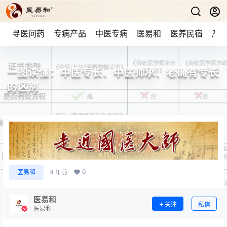
寻医问药
专病产品
中医专病
医易和
医养民宿
产品
一图读懂：中医专长、中医师承、老确有专长
的区别
0
医易和
4 年前
医易和
关注
私信
医易和