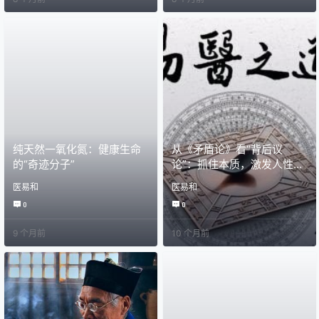
纯天然一氧化氮：健康生命
从《矛盾论》看“背后议
的“奇迹分子”
论”：抓住本质，激发人性正
能量
医易和
医易和
0
0
9 个月前
10 个月前