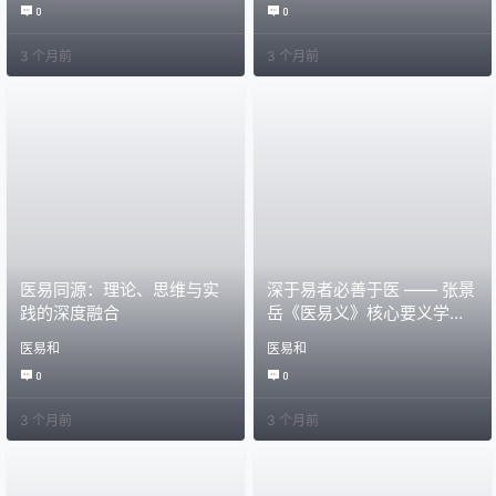
0
0
3 个月前
3 个月前
医易同源：理论、思维与实
深于易者必善于医 —— 张景
践的深度融合
岳《医易义》核心要义学习
笔记
医易和
医易和
0
0
3 个月前
3 个月前