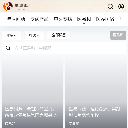
寻医问药
专病产品
中医专病
医易和
医养民宿
产品
全部标签
医易和
排序
筛选
医易同源：老祖宗的宝贝，
医易同源：理论溯源、实践
藏着身体与运气的天地奥秘
印证与现代阐释
医易和
医易和