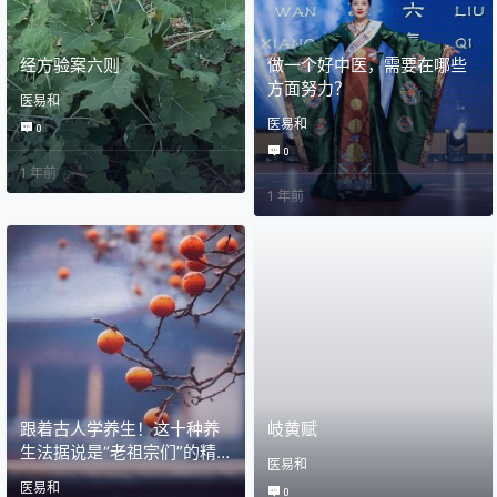
经方验案六则
做一个好中医，需要在哪些
方面努力？
医易和
医易和
0
0
1 年前
1 年前
跟着古人学养生！这十种养
岐黄赋
生法据说是“老祖宗们”的精
医易和
华
医易和
0