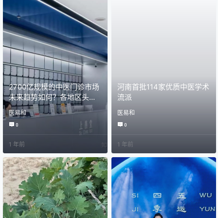
2700亿规模的中医门诊市场
河南首批114家优质中医学术
未来趋势如何？各地区头部
流派
医馆盘点
医易和
医易和
0
0
1 年前
1 年前