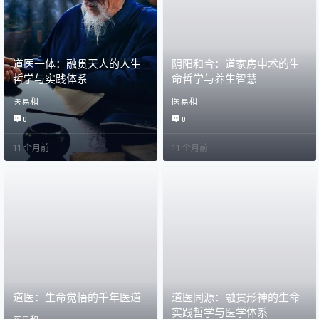
道医一体：融贯天人的人生
阴阳和合：道家房中术的生
哲学与实践体系
命哲学与养生智慧
医易和
医易和
0
0
11 个月前
11 个月前
道医：生命觉悟的千年医道
道医同源：融贯形神的生命
实践哲学与医学体系