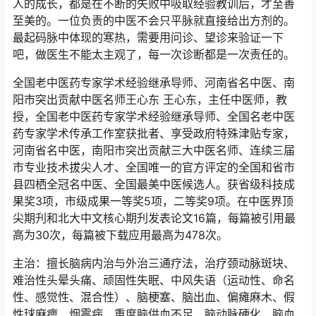
人的成长，都是在不断的失败中吸取经验教训后，才至善
至美的。一位负责的中医不会只平脉就直接给出方剂的。
最起码脉中体现的寒热，需要用问诊、望诊来验证一下
吧，做医生不能太主观了，每一次诊断都是一次责任的。
全国老中医药专家学术经验继承导师、河南省名中医、南
阳市突出贡献中医名师王心东 王心东，主任中医师，教
授，全国老中医药专家学术经验继承导师、全国名老中医
药专家学术传承工作室获批者、享受政府特殊津贴专家，
河南省名中医，南阳市突出贡献三大中医名师、连续三届
市专业技术拔尖人才、全国唯一的官方评定的全国和省市
县四栖全冠名中医、全国最美中医候选人。获省级科技成
果奖3项，市级成果一等奖5项，二等奖9项。在中医界顶
尖期刋和北大中文核心期刋发表论文16篇，每篇被引用最
高为30次，每篇被下载应用最高为478次。
主治：擅长脑病内治与外治三通疗法，治疗颈动脉斑块、
难治性头晕头痛、顽固性失眠、中风失语（运动性、命名
性、感觉性、混合性）、脑梗塞、脑出血、偏瘫麻木、假
性球麻痹、烟雾病、重度脑供血不足、脑动脉硬化、脑血