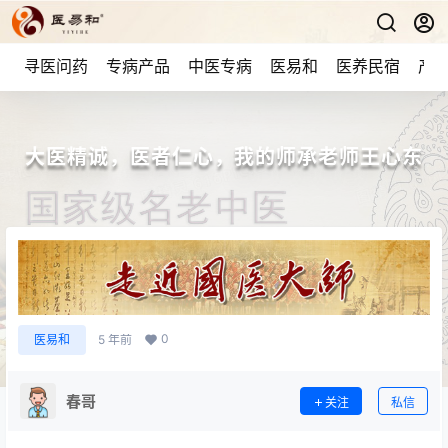
寻医问药
专病产品
中医专病
医易和
医养民宿
产品
大医精诚，医者仁心，我的师承老师王心东
0
医易和
5 年前
春哥
关注
私信