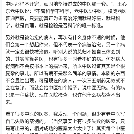
中医那样不开窍，顽固地坚持过去的中医那一套。”，王心
东老中医说：“不管科学不科学，老中医少中医，权威西医
普通西医，只要能真正为患者治好病就是好医，就是科
学，就是真理，就是检验是否科学的唯一标准。
另外就是被治愈的病人，再次有什么身体不适的时候，他
们会第一个想起你来。但不代表一个病被治愈，另一个病
就一定会很快被治愈。听别人说的总归不如自己体会到
的，其实就算名医，也有很多一时看不好的病。何况病人
得病都不会按书本上的描述来，所以中医辩证其实是个很
复杂的事儿。所以看病不是那么简单的事情。本质的东西
不会显性出现，可是现在的病人，一次三五剂药无效就不
会在复诊，而就会给中医扣个帽子，说中医无能。有的病
只是一种症状，现在医院检查，也许他什么病都查不出
来。
看了很多中医的医案，我发现一个问题，很少有老中医写
自己失败的案例的。（当然事实上有很多失败的医案，只
是写出来的，相对成功的医案太少太少了）其实每个中医