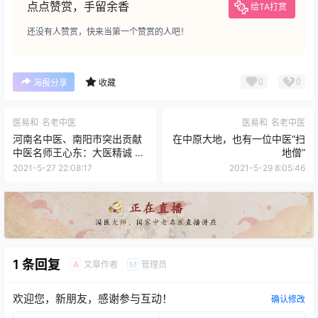
点点赞赏，手留余香
给TA打赏
还没有人赞赏，快来当第一个赞赏的人吧！
0
0
海报分享
收藏
医易和
名老中医
医易和
名老中医
河南名中医、南阳市突出贡献
在中原大地，也有一位中医“扫
中医名师王心东：大医精诚 医
地僧”
者仁心
2021-5-27 22:08:17
2021-5-29 8:05:46
1 条回复
文章作者
管理员
A
M
欢迎您，新朋友，感谢参与互动！
确认修改