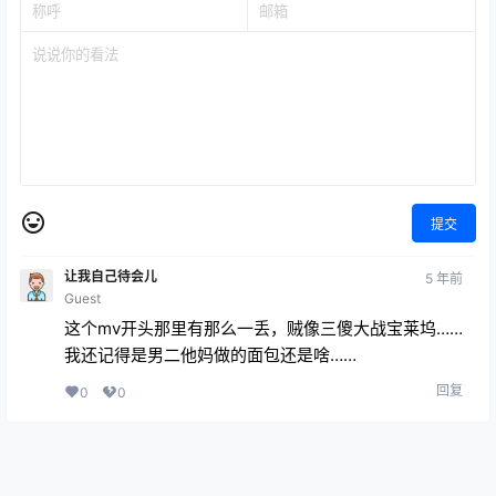
提交
让我自己待会儿
5 年前
Guest
这个mv开头那里有那么一丢，贼像三傻大战宝莱坞……
我还记得是男二他妈做的面包还是啥……
回复
0
0