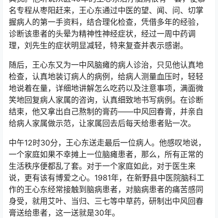
名专程从枣阳赶来，王心东通过中医的望、闻、问、切掌
握病人的第一手资料，结合理化检查，凭借多年的经验，
诊断该患者的头晕为精神性神经症状，经过一周中药调
理，刘先生的症状明显减轻，特来复查并表示感谢。
随后，王心东又为一中风脑瘫的病人诊治，只见他认真地
检查，认真地装订病人的病例，给病人测量血压时，轻轻
地说着在量，详细地讲解怎么吃药以及注意事项，满面微
笑地回复病人家属的咨询，认真细致地书写病例。在诊断
结束，他又拿出自己熬制的膏药——中风回春膏，并亲自
给病人家属做示范，让家属回去后每天给患者贴一次。
中午12时30分，王心东送走最后一位病人。他感叹地说，
一个家庭如果不幸摊上一位脑瘫患者，那么，所有正常的
生活秩序便都乱了套。对于一个家庭如此，对于医生来
说，更有该有博爱之心。1981年，在新野县中医院脑科工
作的王心东经常接触到脑病患者，对脑病患者的痛苦感同
身受，就用艾叶、当归、三七等中草药，研制出中风回春
膏送给患者，这一送就是30年。