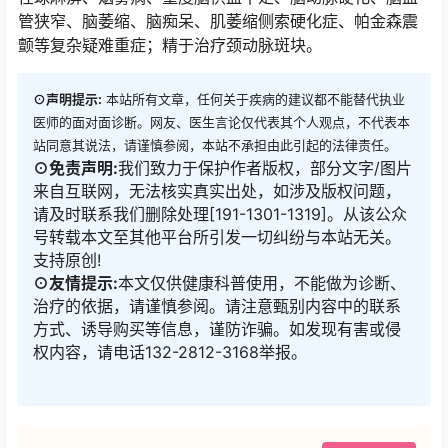
管狭窄、脑萎缩、脑痴呆、肌萎缩侧索硬化症、帕金森震
颤等复杂疑难重症；精于治疗颈动脉斑块。
⊙声明提示:
本站所有文章，任何关于疾病的建议都不能替代执业
医师的面对面诊断。网友、医生言论仅代表其个人观点，不代表本
站同意其说法，请谨慎参阅，本站不承担由此引起的法律责任。
⊙免责声明:
我们致力于保护作者版权，部分文字/图片
来自互联网，无法核实真实出处，如涉及版权问题，
请及时联系我们删除处理[191-1301-1319]。从该公众
号转载本文至其他平台所引发一切纠纷与本站无关。
支持原创!
⊙友情提示:
本文仅供健康科普使用，不能做为诊断、
治疗的依据，请谨慎参阅。请注意甄别内容中的联系
方式、诱导购买等信息，谨防诈骗。如发现有害或侵
权内容，请电话132-2812-3168举报。