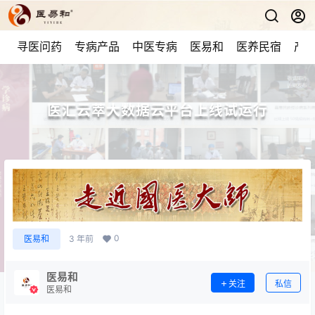
寻医问药
专病产品
中医专病
医易和
医养民宿
产品
医汇云萃大数据云平台上线试运行
0
医易和
3 年前
医易和
关注
私信
医易和