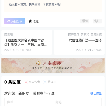
还没有人赞赏，快来当第一个赞赏的人吧！
0
0
海报分享
收藏
医易和
医养民宿
医易和
医易诊病
【跟国医大师名老中医学诊
穴位埋线疗法——湿疹
病】系列之一：王琦、晁恩
祥、王庆国等近50位教授带您
2023-4-10 11:06:54
2023-4-21 7:16:34
学诊病
0 条回复
文章作者
管理员
A
M
欢迎您，新朋友，感谢参与互动！
确认修改