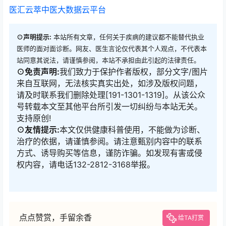
医汇云萃中医大数据云平台
⊙声明提示:
本站所有文章，任何关于疾病的建议都不能替代执业
医师的面对面诊断。网友、医生言论仅代表其个人观点，不代表本
站同意其说法，请谨慎参阅，本站不承担由此引起的法律责任。
⊙免责声明:
我们致力于保护作者版权，部分文字/图片
来自互联网，无法核实真实出处，如涉及版权问题，
请及时联系我们删除处理[191-1301-1319]。从该公众
号转载本文至其他平台所引发一切纠纷与本站无关。
支持原创!
⊙友情提示:
本文仅供健康科普使用，不能做为诊断、
治疗的依据，请谨慎参阅。请注意甄别内容中的联系
方式、诱导购买等信息，谨防诈骗。如发现有害或侵
权内容，请电话132-2812-3168举报。
点点赞赏，手留余香
给TA打赏