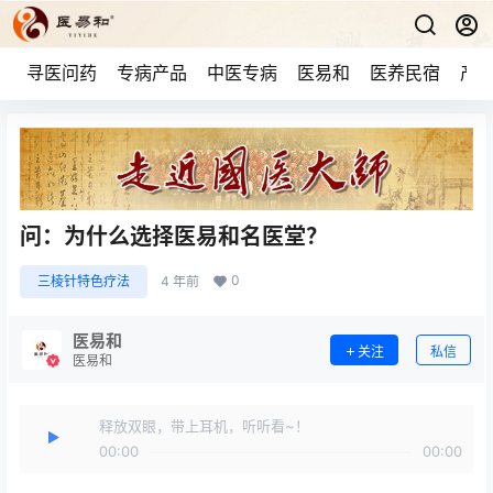
寻医问药
专病产品
中医专病
医易和
医养民宿
产品
问：为什么选择医易和名医堂？
0
三棱针特色疗法
4 年前
医易和
关注
私信
医易和
释放双眼，带上耳机，听听看~！
00:00
00:00