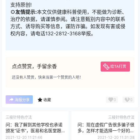
支持原创!
⊙友情提示:
本文仅供健康科普使用，不能做为诊断、
治疗的依据，请谨慎参阅。请注意甄别内容中的联系
方式、诱导购买等信息，谨防诈骗。如发现有害或侵
权内容，请电话132-2812-3168举报。
点点赞赏，手留余香
给TA打赏
还没有人赞赏，快来当第一个赞赏的人吧！
0
0
海报分享
收藏
三棱针特色疗法
三棱针特色疗法
问：我了解到其他学校也承诺
问：现在虚假广告很多骗子很
颁发“证书”，医易和名医堂跟
多，怎样才能选择一个好的中
我们提到的证书有什么区别？
医技术传承班？
2021-12-20 11:21:46
2021-12-20 11:31:38