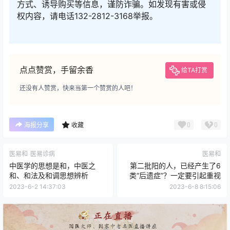
方式、诱导购买等信息，谨防诈骗。如发现有害或侵
权内容，请电话132-2812-3168举报。
点点赞赏，手留余香
给TA打赏
还没有人赞赏，快来当第一个赞赏的人吧！
0
0
海报分享
收藏
医易和
医易诊病
医易和
中医学的思想是和，中医之
第二批阳的人，已经产生了6
和、和法及和调思想辨析
类“后遗症”？一定要引起重视
2023-6-2 14:37:03
2023-6-8 8:15:06