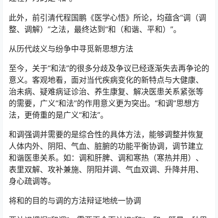
此外，前引清代程国鹏《医学心悟》所论，均蕴含“调（调
整、调解）”之法，最终达到“和（和谐、平和）”。
从历代歧义与纷争中寻觅新思想方法
至今，关于“和法”的很多分歧及争议已经逐渐失去再争论的
意义。客观地看，面对当代疾病变化的新特点与大健康、
治未病、疑难病证诊治、养生康复、解决医患关系紧张等
的需要，广义“和法”的作用意义更为突出。“和调”思想方
法，更倚重的是广义“和法”。
和调强调并需要的是综合性的具体方法，能够调整并恢复
人体内外、阴阳、气血、脏腑的功能平衡协调，调节建立
和谐医患关系。如：调和肝脾、调和寒热（寒热并用）、
表里双解、攻补兼施、阴阳并调、气血双调、升降并用、
身心疏调等。
将和的目的与调的方法辩证地统一协调