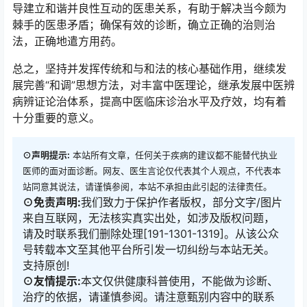
导建立和谐并良性互动的医患关系，有助于解决当今颇为
棘手的医患矛盾；确保有效的诊断，确立正确的治则治
法，正确地遣方用药。
总之，坚持并发挥传统和与和法的核心基础作用，继续发
展完善“和调”思想方法，对丰富中医理论，继承发展中医辨
病辨证论治体系，提高中医临床诊治水平及疗效，均有着
十分重要的意义。
⊙声明提示:
本站所有文章，任何关于疾病的建议都不能替代执业
医师的面对面诊断。网友、医生言论仅代表其个人观点，不代表本
站同意其说法，请谨慎参阅，本站不承担由此引起的法律责任。
⊙免责声明:
我们致力于保护作者版权，部分文字/图片
来自互联网，无法核实真实出处，如涉及版权问题，
请及时联系我们删除处理[191-1301-1319]。从该公众
号转载本文至其他平台所引发一切纠纷与本站无关。
支持原创!
⊙友情提示:
本文仅供健康科普使用，不能做为诊断、
治疗的依据，请谨慎参阅。请注意甄别内容中的联系