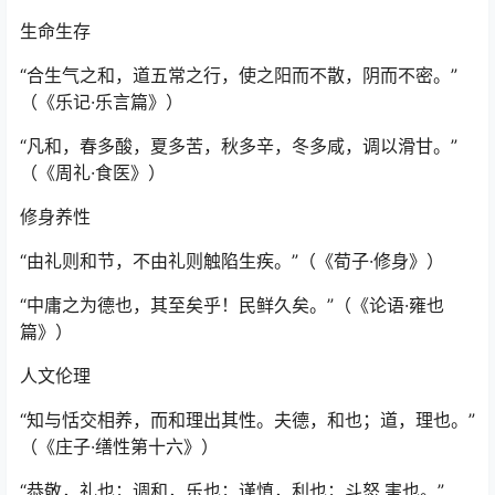
生命生存
“合生气之和，道五常之行，使之阳而不散，阴而不密。”
（《乐记·乐言篇》）
“凡和，春多酸，夏多苦，秋多辛，冬多咸，调以滑甘。”
（《周礼·食医》）
修身养性
“由礼则和节，不由礼则触陷生疾。”（《荀子·修身》）
“中庸之为德也，其至矣乎！民鲜久矣。”（《论语·雍也
篇》）
人文伦理
“知与恬交相养，而和理出其性。夫德，和也；道，理也。”
（《庄子·缮性第十六》）
“恭敬，礼也；调和，乐也；谨慎，利也；斗怒,害也。”