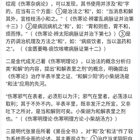
综观《伤寒杂病论》，可以发现，其书使用并涉及“和”字
的，应当有三个方面：①是治法之“和”，如：“当消息和解
其外，宜桂枝汤小和之。”（《伤寒论·辨霍乱病脉证并治第
十三》）②是病因病机之“和”，如：“胃和则愈，胃不和，
烦而悸。”（《伤寒论·辨太阳病脉证并治下第七》）③是
方药调治机理及方法之“和”，如：“病痰饮者，当以温药和
之”。（《金匮要略·痰饮咳嗽病脉证第十二》）
二是金代成无己著《伤寒明理论》，以治法的概念分析归
类“和解”的内容，提出“和解表里之剂”的概念，明确提出
《伤寒论》治疗半表半里之证、“和解少阳”的小柴胡汤是
“和法”应用的先河。
“伤寒邪气在表者，必渍形以为汗；邪气在里者，必荡涤以
取利；其于不外不内，半表半里，既非发汗之所宜，又非
吐下之所对，是当和解则可矣。小柴胡为和解表里之剂
也。”（《伤寒明理论·伤寒明理方论·小柴胡汤方》）
三是明代张景岳所著《景岳全书》，对“和”及“和法”作了较
为系统而全面的论述。其主要观点为：①治疗当求阴阳自