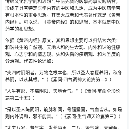
传统文化哲学的和思想与中医先贤的医事药事实践结合，
形成了具有特定医学内容的中医和思想，成为中医药学带
有根本性的重要思想。其集大成者和代表著作就是《黄帝
内经》。可以说，《黄帝内经》的和思想，基本就是中医
药学的和思想。
依据《黄帝内经》原文，其和思想主要可以归结为六类：
和谐共生的自然观、天地人和的生命观、内外和谐的健康
观、心志宁和的情志观、失和失衡的疾病观、和为圣度的
诊治观。代表性论述如：
“夫四时阴阳者，万物之根本也，所以圣人春夏养阳，秋冬
养阴，以从其根。”（《素问·四气调神大论篇第二》）
“人生有形，不离阴阳，天地合气。”（《素问·宝命全形论
篇第二十五》）
“是以圣人陈阴阳，筋脉和同，骨髓坚固，气血皆从。如是
则内外调和，邪不能害。”（《素问·生气通天论篇第三》）
“丈夫八岁，肾气实，发长齿更；二八，肾气盛，天癸至，