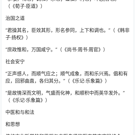
（《荀子·臣道》）
治国之道
“君操其名，臣效其形，形名参同，上下和调也。”（《韩非
子·扬权》）
“庶政惟和，万国咸宁。”（《尚书·周书·周官》）
社会安宁
“正声感人，而顺气应之；顺气成象，而和乐兴焉。倡和有
应，回邪曲直，各归其分。”（《乐记·乐象篇》）
“是故情深而文明，气盛而化神，和顺积中而英华发外。”
（《乐记·乐象篇》）
中医和与和法
和思想