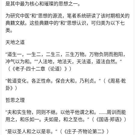
是其中最为核心和璀璨的思想之一。
为研究中医“和”思想的源流，笔者系统研读了该时期相关的
典籍文献。这些典籍中的“和”思想认识，可归类为以下七
类。
天地之道
“道生一，一生二，二生三，三生万物。万物负阴而抱阳，
冲气以为和。”“人法地，地法天，天法道，道法自然。”
（《老子·四十二章（论道）》）
“乾道变化，各正性命。保合大和，乃利贞。”（《周易·乾
卦》）
哲思之理
“夫和实生物，同则不继。以他平他谓之和。……周训而能
用之，和乐如一。夫如是，和之至也。”（《国语·郑语》）
“是以圣人和之以是非。”（《庄子·齐物论第二》）