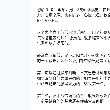
初诊·患者：李某，男，36岁·现病史：
力，心烦急躁，夜寐梦多，心慌气短，饮
BP10/7kPa。
这个患者血压偏低已将近两年，用了补剂
气的临证表现呢？很像的。很多临床的小
气汤可以升提阳气。
那么血压偏低，是不是阳气升不起来呢？
的一个错误。为什么说用补中益气汤是个
第一可以通过脉来判断，本案患者脉沉细
细又滑又数但力量是强的，如果是用补中
中益气汤证的脉是无力的，这是第一点。
第二点，补中益气汤它的舌一般是淡或淡
一定要结合他的脉舌还有症综合去判断。