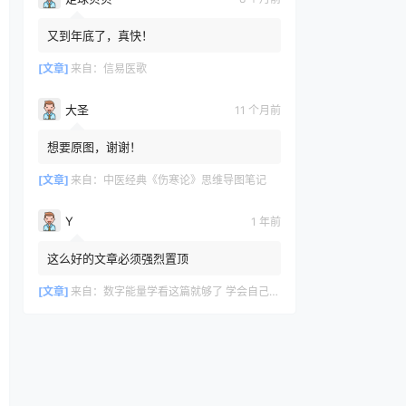
又到年底了，真快！
[文章]
来自：
信易医歌
大圣
11 个月前
想要原图，谢谢！
[文章]
来自：
中医经典《伤寒论》思维导图笔记
Y
1 年前
这么好的文章必须强烈置顶
[文章]
来自：
数字能量学看这篇就够了 学会自己选吉利号码