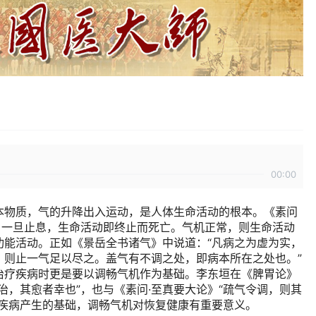
00:00
本物质，气的升降出入运动，是人体生命活动的根本。《素问
，一旦止息，生命活动即终止而死亡。气机正常，则生命活动
功能活动。正如《景岳全书诸气》中说道：“凡病之为虚为实，
，则止一气足以尽之。盖气有不调之处，即病本所在之处也。”
治疗疾病时更是要以调畅气机作为基础。李东垣在《脾胃论》
治，其愈者幸也”，也与《素问·至真要大论》“疏气令调，则其
是疾病产生的基础，调畅气机对恢复健康有重要意义。