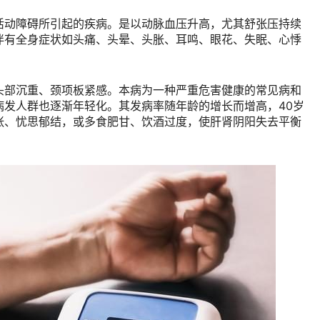
活动障碍所引起的疾病。是以动脉血压升高，尤其舒张压持续
伴有全身症状如头痛、头晕、头胀、耳鸣、眼花、失眠、心悸
头部沉重、颈项板紧感。本病为一种严重危害健康的常见病和
病发人群也逐渐年轻化。其发病率随年龄的增长而增高，40岁
张、忧思郁结，或多食肥甘、饮酒过度，使肝肾阴阳失去平衡
。