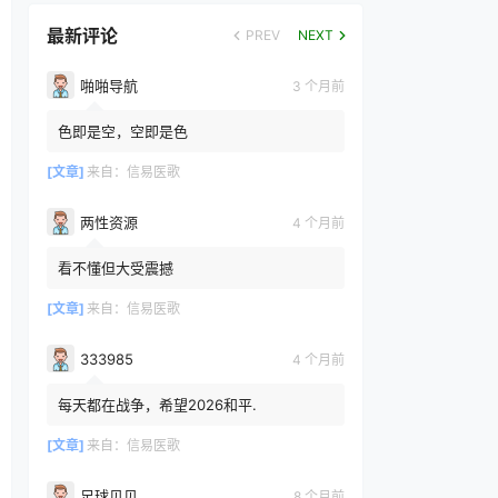
最新评论
PREV
NEXT
啪啪导航
3 个月前
色即是空，空即是色
[文章]
来自：
信易医歌
两性资源
4 个月前
看不懂但大受震撼
[文章]
来自：
信易医歌
333985
4 个月前
每天都在战争，希望2026和平.
[文章]
来自：
信易医歌
足球贝贝
8 个月前