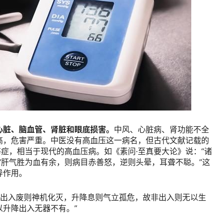
心脏、脑血管、肾脏和眼底损害。
中风、心脏病、肾功能不全
高，危害严重。中医没有高血压这一病名，但古代文献记载的
肝阳”等症，相当于现代的高血压病。如《素问·至真要大论》说：“诸
“肝气胜为血有余，则病目赤善怒，逆则头晕，耳聋不聪。”这
导作用。
“出入废则神机化灭，升降息则气立孤危，故非出入则无以生
升降出入无器不有。”