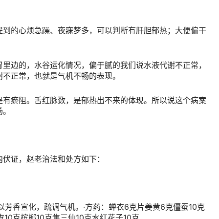
提到的心烦急躁、夜寐梦多，可以判断有肝胆郁热；大便偏干
胃里边的，水谷运化情况，偏于腻的我们说水液代谢不正常，
谢不正常，也就是气机不畅的表现。
是有瘀阻。舌红脉数，是郁热出不来的体现。所以说这个病案
汤。
内伏证，赵老治法和处方如下：
以芳香宣化，疏调气机。·方药：蝉衣6克片姜黄6克僵蚕10克
皮10克槟榔10克焦三仙10克水红花子10克