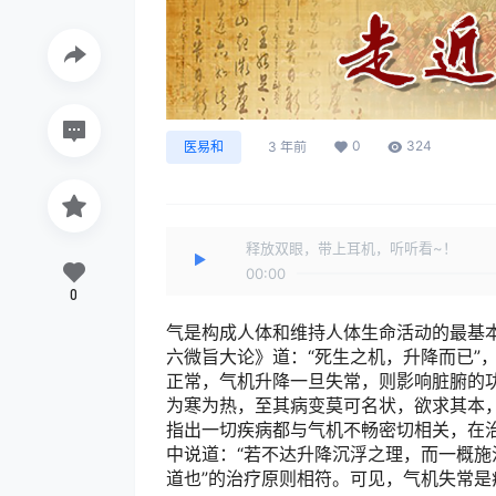
0
324
医易和
3 年前
释放双眼，带上耳机，听听看~！
00:00
0
气是构成人体和维持人体生命活动的最基
六微旨大论》道：“死生之机，升降而已”
正常，气机升降一旦失常，则影响脏腑的
为寒为热，至其病变莫可名状，欲求其本
指出一切疾病都与气机不畅密切相关，在
中说道：“若不达升降沉浮之理，而一概施
道也”的治疗原则相符。可见，气机失常