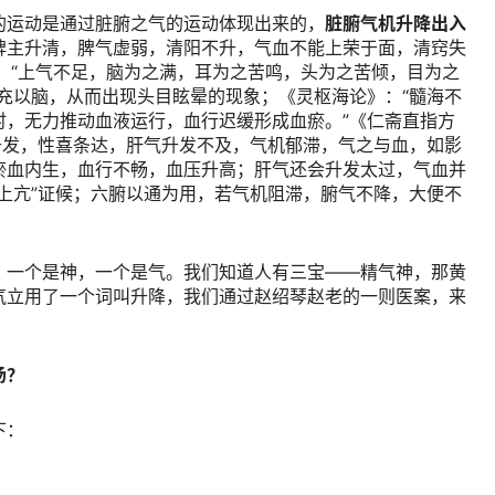
的运动是通过脏腑之气的运动体现出来的，
脏腑气机升降出入
脾主升清，脾气虚弱，清阳不升，气血不能上荣于面，清窍失
：“上气不足，脑为之满，耳为之苦鸣，头为之苦倾，目为之
充以脑，从而出现头目眩晕的现象；《灵枢海论》：“髓海不
时，无力推动血液运行，血行迟缓形成血瘀。”《仁斋直指方
升发，性喜条达，肝气升发不及，气机郁滞，气之与血，如影
瘀血内生，血行不畅，血压升高；肝气还会升发太过，气血并
上亢”证候；六腑以通为用，若气机阻滞，腑气不降，大便不
，一个是神，一个是气。我们知道人有三宝——精气神，那黄
气立用了一个词叫升降，我们通过赵绍琴赵老的一则医案，来
汤？
下：