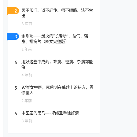
2
医不叩门、道不轻传、师不顺路、法不空
出
3 年前
3
金刚功——最火的“长寿功”，益气、强
身、排病气（图文完整版）
2 年前
4
用好这些中成药，难病、怪病、杂病都能
治
4 年前
5
97岁女中医，死后刻在墓碑上的秘方，震
惊世人…
2 年前
6
中医届的黑马—-埋线圣手徐好清
3 年前