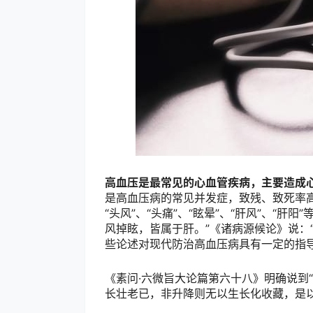
高血压是最常见的心血管疾病，主要造成
是高血压病的常见并发症，致残、致死率
“头风”、“头痛”、“眩晕”、“肝风”、“
风掉眩，皆属于肝。”《诸病源候论》说：
些论述对现代防治高血压病具有一定的指
《素问·六微旨大论篇第六十八》明确说到
长壮老已，非升降则无以生长化收藏，是以