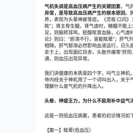
气机失调是高血压病产生的关键因素
，气
异常，是导致高血压病产生的根本原因
。
养，表现为头晕神疲等症。《灵枢·口问》
眩”；肾主骨生髓，肾气虚时，精髓不能上
足，则脑转耳鸣，胫酸昡冒血脉，心气虚
论》则曰：“瘀滞不行，皆能眩晕”；肝气
相随，肝气郁滞必然影响血液运行，日久
走于上，出现面红目赤，头胀作痛等“肝阳
通，则血压出现异常。
我们讲健康的本质是四个字，叫气立神机
帝内经关于神机用了一个词叫出入，关于
理解什么是气机的升降出入。
头晕、神疲乏力，
为什么不能用补中益气
这是一则低血压病案，患者的初诊情况如
【案一】眩晕(低血压）