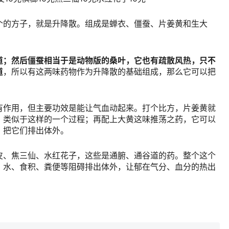
个的方子，就是升降散。组成是蝉衣、僵蚕、片姜黄和生大
道；然后僵蚕相当于是动物版的桑叶，它也有疏散风热，只不
道
，所以有这两味药物作为升降散的基础组成，那么它可以把
有作用，但主要功效是能让气血动起来。打个比方，片姜黄就
，类似于这样的一个过程；再配上大黄这味推荡之药，它可以
，把它们排出体外。
皮、焦三仙、水红花子，这些是通腑、通谷道的药。整个这个
、水、食积、粪便等阻碍排出体外，让郁在气分、血分的热出