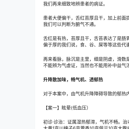
我们再来细致地辨患者的病证。
患者大便偏干，舌红苔厚且干，加上前面
我们可以判断为腑气不通。
舌红是有热，苔厚且干，舌苔表达了是肠
偏于厚的我们说，食、谷、屎等等这些代
再来看脉，脉沉是主里，细是阴虚，滑数
不能辨为气虚证，当然也不能用补中益气
升降散加味，
畅气机、透郁热
对于本案中，由气机升降障碍导致的郁热
【案一】眩晕(低血压）
初诊·诊治：证属湿热郁滞，气机不畅。治
大黄1克川楝子6克藿香10克佩兰10克大腹