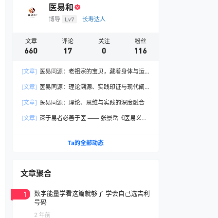
医易和
博导
Lv7
长寿达人
文章
评论
关注
粉丝
660
17
0
116
[文章]
医易同源：老祖宗的宝贝，藏着身体与运
气的天地奥秘
[文章]
医易同源：理论溯源、实践印证与现代阐
释
[文章]
医易同源：理论、思维与实践的深度融合
[文章]
深于易者必善于医 —— 张景岳《医易义》
核心要义学习笔记
Ta的全部动态
文章聚合
1
数字能量学看这篇就够了 学会自己选吉利
号码
2 年前