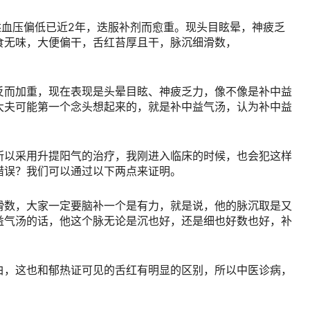
自述血压偏低已近2年，迭服补剂而愈重。现头目眩晕，神疲乏
食无味，大便偏干，舌红苔厚且干，脉沉细滑数，
反而加重，现在表现是头晕目眩、神疲乏力，像不像是补中益
大夫可能第一个念头想起来的，就是补中益气汤，认为补中益
所以采用升提阳气的治疗，我刚进入临床的时候，也会犯这样
错误？我们可以通过以下两点来证明。
滑数，大家一定要脑补一个是有力，就是说，他的脉沉取是又
益气汤的话，他这个脉无论是沉也好，还是细也好数也好，补
白，这也和郁热证可见的舌红有明显的区别，所以中医诊病，