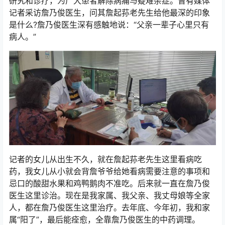
研究和诊疗，为广大患者解除病痛与疑难杂症。曾有媒体
记者采访詹乃俊医生，问其詹起荪老先生给他最深的印象
是什么?詹乃俊医生深有感触地说：“父亲一辈子心里只有
病人。”
记者的女儿从出生不久，就在詹起荪老先生这里看病吃
药，我女儿从小就会背詹爷爷给她看病需要注意的事项和
忌口的酸甜水果和鸡鸭鹅肉不准吃。后来就一直在詹乃俊
医生这里诊治。现在是我家属、我父亲、我丈母娘等全家
人，都在詹乃俊医生这里治疗。去年底、今年初，我和家
属“阳了”，最后能痊愈，全靠詹乃俊医生的中药调理。