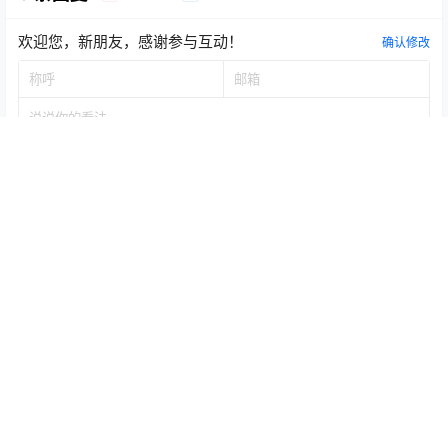
欢迎您，新朋友，感谢参与互动！
确认修改
提交
暂无讨论，说说你的看法吧
Copyright © 2026
医易和-易医和