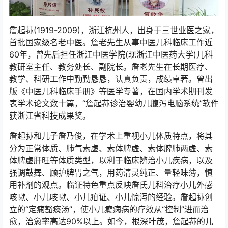
詹起荪(1919-2009)，浙江杭州人，出身于三世业医之家，
首批国家级名老中医。詹老先生从事中医儿科临床工作近
60年，曾先后担任浙江中医学院(现浙江中医药大学)儿科
教研室主任、教务处长、副院长。詹老先生在长期医疗、
教学、科研工作中勤勤恳恳，认真负责，成绩卓著。曾出
版《中医儿科临床手册》等医学专著，在国内学术期刊发
表学术论文数十篇，“詹起荪诊治婴幼儿腹泻电脑系统”软件
获浙江省科技成果奖。
詹起荪和儿子詹乃俊，在学术上重视小儿体质特点，将其
分为正常体质、肺气素虚、素体脾虚、素体脾肺两虚、素
体脾虚肝旺等体质类型，以利于临床辨治小儿疾病，以及
强调鼓舞、顾护脾胃之气，用药清灵纯正、量轻味薄，慎
用补剂的观点。临证特色重点反映詹氏儿科治疗小儿外感
咳嗽、小儿咳嗽、小儿疳证、小儿惊泻的经验。詹起荪创
立的“定痫豁痰汤”，使小儿癫痫病的疗效从“控制”进而治
愈，治愈率高达90%以上。如今，根深叶茂，詹起荪的儿