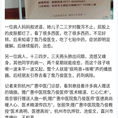
一位病人妈妈叙述道，她儿子二三岁时腹泻不止，屁股上
的皮肤都烂了，看了很多西医，吃了很多西药，不见好
转。后来知道了詹乃俊医生，吃了七贴中药，症状即明显
缓解。后继续服药，治愈。
另一位病人，十三四岁，三天两头肺出问题，流感又缠
身，其他同学的病一、两个星期就能痊愈，而这个孩子咳
嗽一波未平一波又起，整个人就是“痰鸣音+咳嗽”声的播放
器。后经朋友引荐去看了詹乃俊医生，药到病除。
记者来到杭州广惠中医门诊部，看到悬挂着许多病人赠送
的锦旗。赠广惠中医院詹乃俊医师“医术精湛、仁心仁术”，
南京银行赠送人施一帆;赠广惠中医院詹乃俊医师“医德高尚
暖人心、医术精湛传四方”，张丽萍;赠广惠中医院詹乃俊教
授“医术高明、医德高尚”，杭州市仇烨钦、池俊文，嘉兴市
李德仙、王松英……