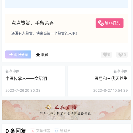
点点赞赏，手留余香
给TA打赏
还没有人赞赏，快来当第一个赞赏的人吧！
0
0
海报分享
收藏
名老中医
名老中医
中医传承人——文绍明
医易和三伏天养生
2023-7-26 20:30:38
2023-8-27 10:54:39
0 条回复
文章作者
管理员
A
M