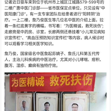
记者近日驱车来到位于杭州市上城区江城路579-599号的
二楼广惠中医门诊部——省市医保定点单位，只见设有“中
医阳康门诊”，有一支专家团队在给患者进行“阳转阴”治
疗。一上二楼，詹乃俊医生等几位名中医的介绍上面，拉
着一条红底黄字的横幅，书写着：“为医精诚，救死扶伤”;
走廊旁是中药房、诊室，长廊两侧还悬挂着“小儿常见病知
识宣传栏”、“高血压预防知识宣传栏”等内容，病人候诊时
可以观看学习相关医学知识。
詹乃俊，国家级名中医詹起荪嫡子、詹氏儿科第五代传
人，主治儿科疾病的中医治疗，尤其对小儿哮喘、疳积、
腹泻、湿疹、癫痫有独特疗效。