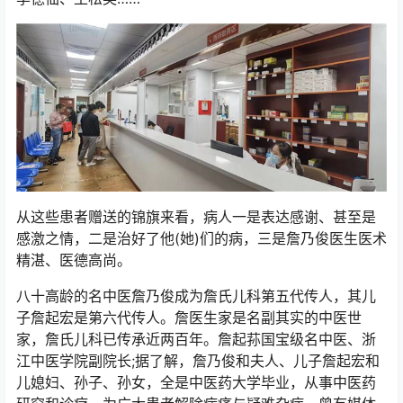
从这些患者赠送的锦旗来看，病人一是表达感谢、甚至是
感激之情，二是治好了他(她)们的病，三是詹乃俊医生医术
精湛、医德高尚。
八十高龄的名中医詹乃俊成为詹氏儿科第五代传人，其儿
子詹起宏是第六代传人。詹医生家是名副其实的中医世
家，詹氏儿科已传承近两百年。詹起荪国宝级名中医、浙
江中医学院副院长;据了解，詹乃俊和夫人、儿子詹起宏和
儿媳妇、孙子、孙女，全是中医药大学毕业，从事中医药