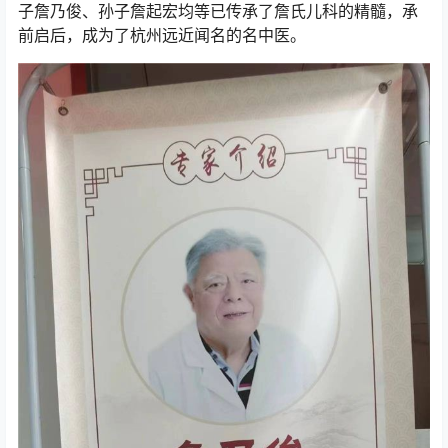
子詹乃俊、孙子詹起宏均等已传承了詹氏儿科的精髓，承
前启后，成为了杭州远近闻名的名中医。