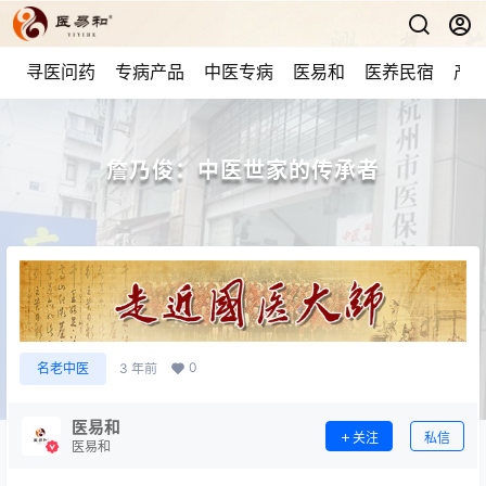
寻医问药
专病产品
中医专病
医易和
医养民宿
产品
詹乃俊：中医世家的传承者
0
名老中医
3 年前
医易和
关注
私信
医易和