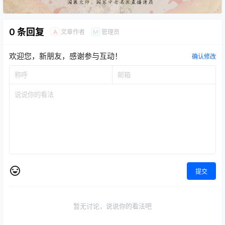
点点赞赏，手留余香
给TA打赏
还没有人赞赏，快来当第一个赞赏的人吧！
0
0
海报分享
收藏
医易和
医易和
徐好清穴位埋线特色绝技--武
徐好清穴位埋线特色绝技--降
林秘籍
龙十八掌
2023-12-3 2:50:05
2023-12-3 2:55:23
0 条回复
文章作者
管理员
A
M
欢迎您，新朋友，感谢参与互动！
确认修改