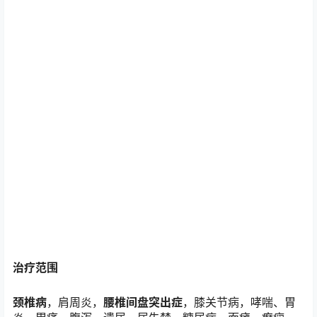
（1）极少数病人因治疗中无菌操作不严或伤口保护不好，
造成感染。会在治疗后3-4天出现局部红肿、疼痛加剧，并
可能伴有发烧。应及时到医院予抗感染处理。为降低感染
风险，建议选取正规医疗机构进行穴位埋线的治疗。
（2）由于埋入的是异性蛋白线，个别病人会出现过敏，表
现为治疗后出现局部红肿、瘙痒、发热等反应，甚至切口
处脂肪液化，羊肠线溢出，应适当作抗过敏处理。