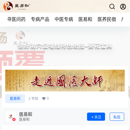
寻医问药
专病产品
中医专病
医易和
医养民宿
产品
徐好清穴位埋线特色绝技–葵花宝典
0
医易和
2 年前
医易和
关注
私信
医易和