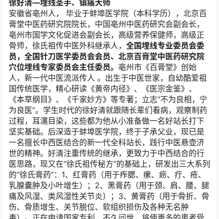
安徽省亳州人， 毕业于蚌埠医学院（本科学历），北京百
膏堂中医药研究院院长，中国亳州中医药研究会副会长，
亳州市国学文化促进会副会长，高级营养保健师，高级正
骨师，徐氏祖传中医外科继承人，
全国埋线专业委员会委
员，全国针刀医学委员会会员、北京百膏堂中医药研究院
穴位埋线专家委员会主任委员。
亳州市《百膏堂》创始
人，新一代中医流派传人 。出生于中医世家，自幼酷爱祖
国传统医学，精心研读《黄帝内径》、《医宗金鉴》、
《本草纲目》、《千家妙方》等专著；立志“不为良相，宁
为良医”。学生时代的徐好清就跟随长辈们看病，观察制药
过程，耳濡目染，这些都为他从小准备做一名好站长打下
坚实基础。后深造于蚌埠医学院，终于子承父业，现已是
一名擅长中西医结合的新一代全科站长，践行中医悬壶济
世的精神。好清注重传统的继承，更致力于中西结合的行
医思路，现又在“徐氏祖传秘方”的基础上，研发出三大系列
的“徐氏膏药”：1、红膏药（用于痄腮、瘰、疬、疔、疮、
乳腺囊肿及小叶增生）；2、黑膏药（用于颈、肩、腰、腿
痛及风湿、类风湿性关节炎）；3、黄膏药（用于骨折、骨
伤、骨质增生、关节脱位、软组织损伤及各种无名肿
毒）。正在申请国家专利，不久问世，将使更多的患者受