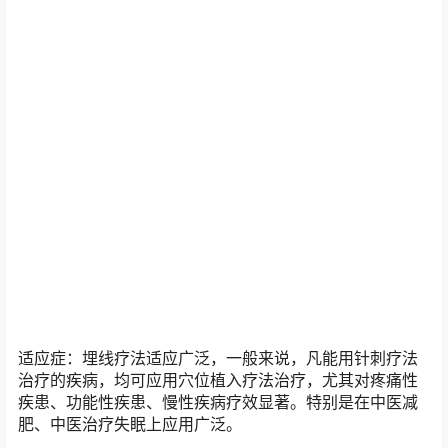
穴位埋线是将高分子聚合线，可被人体吸收的线埋入穴位
中，以此达到治病调病的目的。
作用原理：
一是利用可吸收线作为异性蛋白埋入穴位可提高机体应
激、抗炎能力；
二是蛋白线在组织中被分解吸收对穴位起到持续刺激作
用，以达到治病的目的。