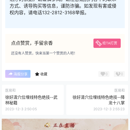
⊙声明提示:
本站所有文章，任何关于疾病的建议都不能替代执业
医师的面对面诊断。网友、医生言论仅代表其个人观点，不代表本
站同意其说法，请谨慎参阅，本站不承担由此引起的法律责任。
⊙免责声明:
我们致力于保护作者版权，部分文字/图片
来自互联网，无法核实真实出处，如涉及版权问题，
请及时联系我们删除处理[191-1301-1319]。从该公众
号转载本文至其他平台所引发一切纠纷与本站无关。
支持原创!
⊙友情提示:
本文仅供健康科普使用，不能做为诊断、
治疗的依据，请谨慎参阅。请注意甄别内容中的联系
方式、诱导购买等信息，谨防诈骗。如发现有害或侵
权内容，请电话132-2812-3168举报。