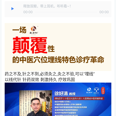
释放双眼，带上耳机，听听看~！
00:00
00:00
药之不及,针之不到,必须灸之,灸之不验,可以“埋线”
以线代针 针药双效 刺激持久 疗效巩固