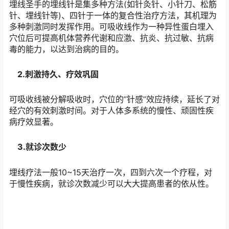
穴位埋线 特
点
1.以线代针、针药双效
埋线圣手的埋线针是集多种方法(如针灸针、小针刀、松筋
针、埋线针等)、四针于一体的复合性治疗方法，其机理为
多种刺激同时发挥作用。可吸收线作为一种异性蛋白埋入
穴位后可提高机体营养代谢和应激、抗炎、抗过敏、抗病
毒的能力，以达到治病的目的。
2.刺激持久、疗效巩固
可吸收线被分解吸收时，穴位的”针感”效应持续，延长了对
经穴的有效刺激时间。对于人体多系统的慢性、顽固性疾
病疗效显著。