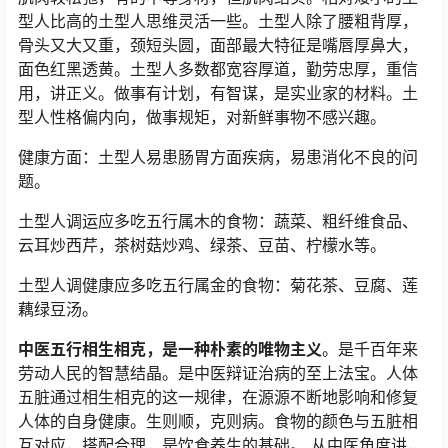
型人比高的土型人思维灵活一些。土型人除了腰粗背厚，
骨头又大又重，颈短头圆，面部最大特征是嘴唇厚鼻大，
面色红黑透黄。土型人多数都宽容厚道，勤劳忠厚，重信
用，讲正义。做事有计划，有智谋，是实业家的材料。土
型人性格偏内向，做事规矩，对新鲜事物不感兴趣。
健康方面：土型人易患肠胃方面疾病，易患消化不良的问
题。
土型人调运应多吃五行属木的食物：蔬菜、粗纤维食品、
云耳炒西芹，茶树菇炒鸡、绿茶、豆苗、柠檬水等。
土型人调健康应多吃五行属金的食物：菊花茶、豆腐、莲
藕绿豆汤。
中医五行相生相克，是一种朴素的唯物主义
。是千百年来
劳动人民的智慧结晶。是中医辩证治病的至上法宝。人体
五脏通过相生相克的这一规律，在源源不断地影响和修复
人体的自身健康。生则顺，克则病。食物的颜色与五脏相
互对应，搭配合理，是饮食养生的基础。 从中医角度讲，