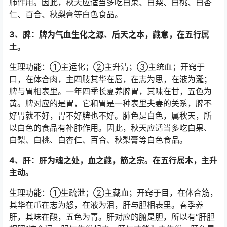
肺作用。因此，秋天应适当多吃白果、白梨、白桃、白杏
仁、百合、秋梨膏等白色食品。
3、脾：牌为气血生化之源、后天之本，藏意，在五行属
土。
生理功能：①主运化；②主升清；③主统血；开窍于
口，在体合肉，主四肢其华在唇，在志为思，在液为涎；
脾与胃相表里。一年四季长夏养脾胃，其味在甘，五色为
黄。脾对应的是胃，它和胃是一种表里夫妻的关系，脾不
好胃就不好，胃不好脾也不好。肺色是白色，属秋天，所
以白色的食品有补肺作用。因此，秋天应适当多吃白果、
白梨、白桃、白杏仁、百合、秋梨膏等白色食品。
4、肝：肝为魂之处，血之藏，筋之宗。在五行属木，主升
主动。
生理功能：①生疏泄；②主藏血；开窍于目，在体合筋，
其华在爪在志为怒，在液为泪，肝与胆相表里。春季养
肝，其味在酸，五色为青。肝对应的腑是胆，所以有“肝胆