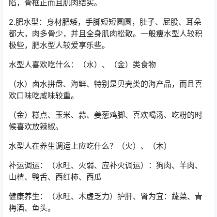
陷，骨框正而且肌肉结实。
2.肥水型：身材肥矮，手脚短短圆圆，肚子、屁股、耳朵
都大，肉多骨少，并且全身肌肉松散。一般瘦水型人较积
极些，肥水型人较爱享乐些。
水型人喜欢吃什么：（水）、（金）类食物
（水）卤水拼盘、海鲜、特别是贝壳类的海产品，而且喜
欢口味吃咸味较重。
（金）糕点、玉米、蒜、姜葱鸡脚、喜欢喝汤、吃粉的时
候喜欢放辣椒。
水型人在养生调运上应吃什么？（火）、（木）
补运调运：（水旺、火弱、应补火调运）：狗肉、羊肉、
山楂、鸭舌、西红柿、西瓜
健康养生：（水旺、木虚乏力）护肝、肾为宜：蔬菜、青
梅酒、鱼头。