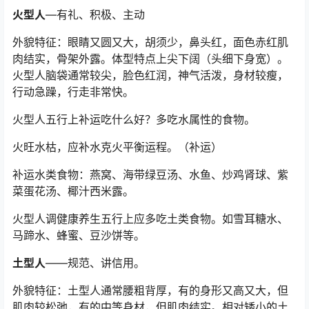
火型人
—有礼、积极、主动
外貌特征：眼睛又圆又大，胡须少，鼻头红，面色赤红肌
肉结实，骨架外露。体型特点上尖下阔（头细下身宽）。
火型人脑袋通常较尖，脸色红润，神气活泼，身材较瘦，
行动急躁，行走非常快。
火型人五行上补运吃什么好？多吃水属性的食物。
火旺水枯，应补水克火平衡运程。（补运）
补运水类食物：燕窝、海带绿豆汤、水鱼、炒鸡肾球、紫
菜蛋花汤、椰汁西米露。
火型人调健康养生五行上应多吃土类食物。如雪耳糖水、
马蹄水、蜂蜜、豆沙饼等。
土型人
——规范、讲信用。
外貌特征：土型人通常腰粗背厚，有的身形又高又大，但
肌肉较松弛，有的中等身材，但肌肉结实。相对矮小的土