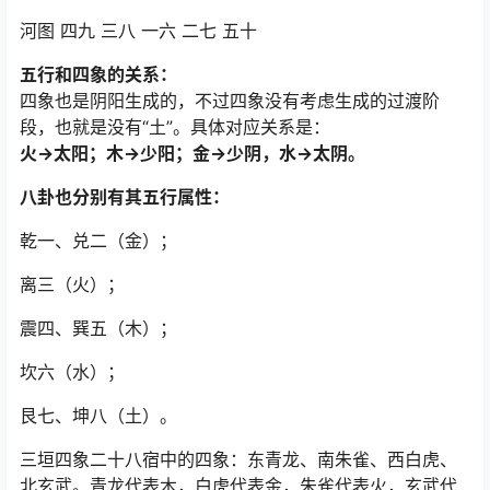
河图 四九 三八 一六 二七 五十
五行和四象的关系：
四象也是阴阳生成的，不过四象没有考虑生成的过渡阶
段，也就是没有“土”。具体对应关系是：
火→太阳；木→少阳；金→少阴，水→太阴。
八卦也分别有其五行属性：
乾一、兑二（金）；
离三（火）；
震四、巽五（木）；
坎六（水）；
艮七、坤八（土）。
三垣四象二十八宿中的四象：东青龙、南朱雀、西白虎、
北玄武。青龙代表木，白虎代表金，朱雀代表火，玄武代