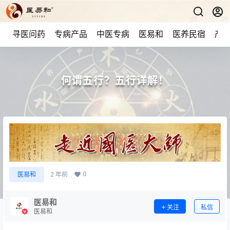
寻医问药
专病产品
中医专病
医易和
医养民宿
产品
何谓五行？五行详解！
0
医易和
2 年前
医易和
关注
私信
医易和