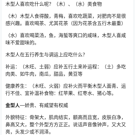
木型人喜欢吃什么呢？（木）、（水）类食物
（木）木型人食得酸，青梅，喜欢吃蔬菜，对肥肉不是很
感兴趣。喜欢喝茶、尤其花茶（因为花茶含五行木最重）
（水）喜欢喝菜汤，鱼，海蜇等爽口的咸味，木型人喜咸
味不爱甜味的。
木型人在五行养生与调运上应吃什么？
补运：（木旺、土弱）应补五行土来补运程：（土）多吃
肉类、如牛肉，南瓜，甜品，黄豆等
健康养生：（木旺、火弱）应补火而平衡木型人面青、运
行不佳、宜补温补食物：红苹果、红枣水、猪心等。
金型人
—娇贵、有威望有权威
外貌特征：骨架大，肌肉结实，额高而且宽，皮肤白净，
鼻高又大，整个外型方方正正。说话声音像钟声，又大又
亮，头发少或不润泽。