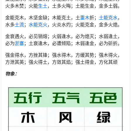
火多木焚；火能
生土
，土多火晦；土能生金，金多土弱。
金能克木，木坚金缺；木能克土，土
重木
折；
土能克水
，
水多
土流
；
水能克火
，火炎水灼；火能克金，金多火熄。
金衰遇火，必见销熔；火弱逢水，必为熄灭；水弱逢土，
必为
淤塞
；土衰逢木，必遭倾陷；木弱逢金，必为斫折。
强金得水，方挫其锋；强水得木，方缓其势；强木得火，
方泄其英；强火得土，方敛其焰；强土得金，方化其顽
物象：