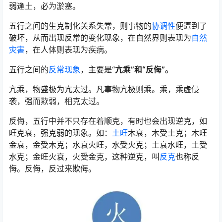
弱逢土，必为淤塞。
五行之间的生克制化关系失常，则事物的
协调性
便遭到了
破坏，从而出现反常的变化现象，在自然界则表现为
自然
灾害
，在人体则表现为疾病。
五行之间的
反常现象
，主要是“
亢乘”和“反侮”。
亢乘，物盛极为亢太过。凡事物亢极则乘。乘，乘虚侵
袭，强而欺弱，相克太过。
反侮，五行中并不只存在着顺克，有时也会出现逆克，如
旺克衰，强克弱的现象。如：
土旺
木衰，木受土克；木旺
金衰，金受木克；水衰火旺，水受火克；土衰水旺，土受
水克；金旺火衰，火受金克，这种逆克，叫
反克
也称反
侮。反侮，反过来欺侮。