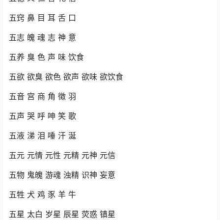
五窍 鼻 目 耳 舌 口
五志 魄 魂 志 神 意
五养 臭 色 声 味 饮食
五欲 欲臭 欲色 欲声 欲味 欲饮食
五音 宫 商 角 徴 羽
五声 哭 呼 呻 笑 歌
五液 涕 泪 唾 汗 涎
五元 元情 元性 元精 元神 元信
五物 鬼魄 游魂 浊精 识神 妄意
五牲 犬 鸡 豕 羊 牛
五星 太白 岁星 辰星 荧惑 镇星