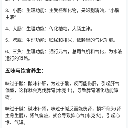
3、小肠：生理功能：主受盛和化物，是泌别清浊，“小腹
主液”
4、大肠：生理功能：传化糟粕，大肠主津。
5、膀胱：生理功能：贮尿和排尿，依赖肾的气化功能。
6、三焦：生理功能：通行元气，总司气机和气化，为水液
运行的道路。
五味与饮食养生：
味过于酸：酸味补肝，为过于酸，反而能伤肝，引起肝气
偏盛，这样就会克伐脾胃(木克土)，导致脾胃消化功能障
碍。
味过于碱：碱味补肾，味过于碱反而能伤肾，损坏骨头(肾
主骨生髓)，肾气偏盛，就会导致抑心气(水克火)，引起心
悸、气短。