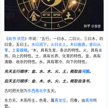
《
尚书·洪范
》中说：“五行，一曰水，二曰火，三曰木，四
曰金，五曰土。
水曰润下
，
火曰炎上
，
木曰曲直
，
金曰从
革
，
土爰稼穑
。”木，具有生发，条达的特性。火，具有炎
热，向上的特性。土，具有长养、化育的特性。金，具有
清静、收杀的特性。水，具有寒冷、向下的特性。
先天五行顺序：金、水、木、火、土，概取自
河图
。
后天五行顺序：金、木、水、火、土，概取自洛书。
古时把天划为
东西南北中
五天。
东方天，木炁所主，色青，属
青龙位
，司春，由
青帝
所
管。