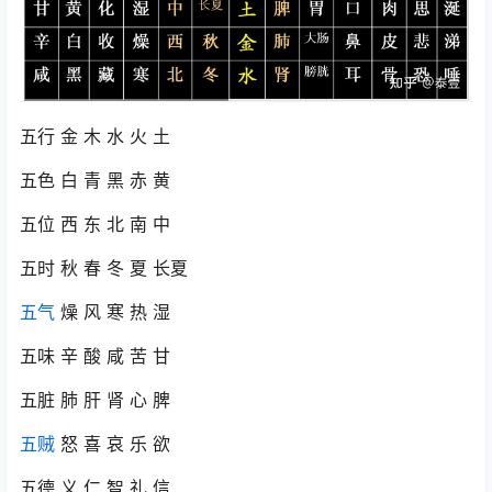
五行 金 木 水 火 土
五色 白 青 黑 赤 黄
五位 西 东 北 南 中
五时 秋 春 冬 夏 长夏
五气
燥 风 寒 热 湿
五味 辛 酸 咸 苦 甘
五脏 肺 肝 肾 心 脾
五贼
怒 喜 哀 乐 欲
五德 义 仁 智 礼 信