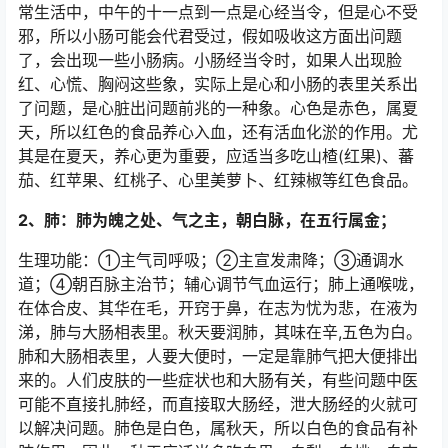
常生活中，中午的十一点到一点是心经当令，但是心不受
邪，所以小肠可能会代君受过，假如吸收这方面出问题
了，会出现一些小肠病。小肠经当令时，如果人出现脸
红、心慌、胸闷这些象，实际上是心和小肠的表里关系出
了问题，是心脏出问题前兆的一种象。心色是赤色，属夏
天，所以红色的食品养心入血，还有活血化淤的作用。尤
其是在夏天，养心更为重要，应适当多吃山楂(红果)、蕃
茄、红苹果、红桃子、心里美萝卜、红辣椒等红色食品。
2、肺：肺为魄之处、气之主，朝白脉，在五行属金；
生理功能：①主气司呼吸；②主宣发肃降；③通调水
道；④朝百脉主治节；辅心调节气血运行；肺上通喉咙，
在体合皮、其华在毛，开窍于鼻，在志为忧为悲，在液为
涕，肺与大肠相表里。秋天要润肺，其味在辛,五色为白。
肺和大肠相表里，人要大便时，一定是靠肺气把大便排出
来的。人们皮肤的一些症状也和大肠有关，有些问题中医
可能不直接扎肺经，而直接取大肠经，泄大肠经的火就可
以解决问题。肺色是白色，属秋天，所以白色的食品有补