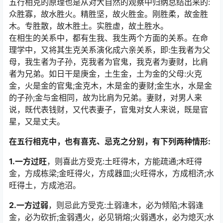
五行相克的原理也是从对大自然的观察中归纳总结出来的:
众胜寡，故水胜火。精胜坚，故火胜金。刚胜柔，故金胜
木。专胜散，故木胜土。实胜虚，故土胜水。
在相生的关系中，都有生我、我生两个方面的关系。在命
理学中，又将其生克关系演化成六亲关系，即:生我者为父
母，我生者为子孙，克我者为官鬼，我克者为妻财，比肩
者为兄弟。如日干是庚金，土生金，土为金的父母:火克
金，火是金的官鬼;金克木，木是金的妻财;金生水，水是金
的子孙;金与金相同，故为比肩为兄弟。妻财，对男人来
说，既代表钱财，又代表妻子，官鬼对女人来说，既是官
星，又是丈夫。
在五行相克中，也有喜克、忌克之分别，有下列两种情形:
1.一方过旺
，则喜此方受克:土旺得木，方能疏通;木旺得
金，方成栋梁;金旺得火，方成器皿;火旺得水，方成相济;水
旺得土，方成池沼。
2.一方过弱
，则忌此方受克:土弱逢木，必为倾陷;木弱逢
金，必为砍折;金弱遇火，必见销熔;火弱遇水，必为熄灭;水