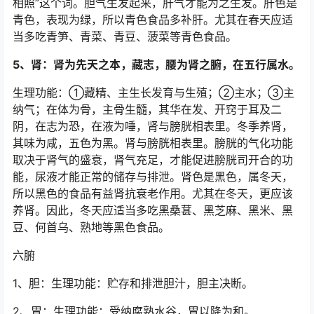
相照”这个词。胆气生发起来，肝气才能为之生发。肝色是
青色，表现为绿，所以青色食品多补肝。尤其在春天应适
当多吃青笋、青菜、青豆、菠菜等青色食品。
5、肾：肾为先天之本，藏志，腰为肾之腑，在五行属水。
生理功能：①藏精、主生长发育与生殖；②主水；③主
纳气；在体为骨，主骨生髓，其华在发、开窍于耳及二
阴，在志为恐，在液为唾，肾与膀胱相表里。冬季养肾，
其味为咸，五色为黑。肾与膀胱相表里。膀胱的气化功能
取决于肾气的盛衰，肾气充足，才能促进膀胱司开合的功
能，尿液才能正常的储存与排泄。肾色是黑色，属冬天，
所以黑色的食品有益肾抗衰老作用。尤其在冬天，更应该
养肾。因此，冬天应适当多吃黑桑葚、黑芝麻、黑米、黑
豆、何首乌、熟地等黑色食品。
六腑
1、胆：生理功能：贮存和排泄胆汁，胆主决断。
2、胃：生理功能：受纳腐熟水谷，胃以降为和。