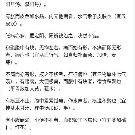
阳旦汤、潜阳丹）。
有胀而皮色如水晶，内无他病者，水气散于皮肤也（宜五
皮饮）。
胀病亦多，握定阴、阳辨诀治之，决然不错。
积聚腹中有块，无拘左右，痛而始有形，不痛而即无形
者，瘕症也（宜活血行气，如当归补血汤，加桂、麦
芽）。
不痛而亦有形，按之不移者，疒征病也（宜三物厚朴七气
汤），有嗳腐，大便极臭，而腹中有块者，宿食积聚也
（平胃散加大黄，莪术）。
有痰涎不止，腹中累累觉痛，作水声者，痰湿积聚也（宜
桂苓术甘汤、理中汤加砂、半）。
有小腹硬满，小便不利者，血积聚于下焦也（宜五苓加桃
仁、红花）。