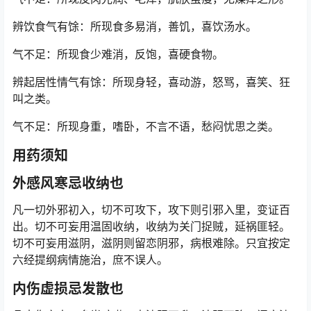
辨饮食气有馀：所现食多易消，善饥，喜饮汤水。
气不足：所现食少难消，反饱，喜硬食物。
辨起居性情气有馀：所现身轻，喜动游，怒骂，喜笑、狂
叫之类。
气不足：所现身重，嗜卧，不言不语，愁闷忧思之类。
用药须知
外感风寒忌收纳也
凡一切外邪初入，切不可攻下，攻下则引邪入里，变证百
出。切不可妄用温固收纳，收纳为关门捉贼，延祸匪轻。
切不可妄用滋阴，滋阴则留恋阴邪，病根难除。只宜按定
六经提纲病情施治，庶不误人。
内伤虚损忌发散也