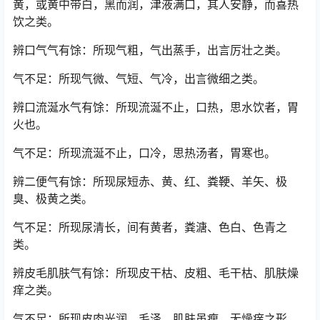
黄，或黄中带白，黑而润，津液满口，其人安静，而喜热
饮之类。
辨口气气有馀：所现气粗，气出蒸手，出言厉壮之类。
气不足：所现气微、气短、气冷，出言微细之类。
辨口流涎水气有馀：所现流涎不止，口热，思水饮者，胃
火也。
气不足：所现流涎不止，口冷，思热汤者，胃寒也。
辨二便气有馀：所现尿短赤、黄、红、粪鞕、羊矢、极
臭、极黄之类。
气不足：所现尿清长，间有黄者，粪溏、色白、色青之
类。
辨皮毛肌肤气有馀：所现皮干枯、皮粗、毛干枯、肌肤燥
痒之类。
气不足：所现皮肉光润、毛泽，肌肤虽瘦，无燥痒之形。