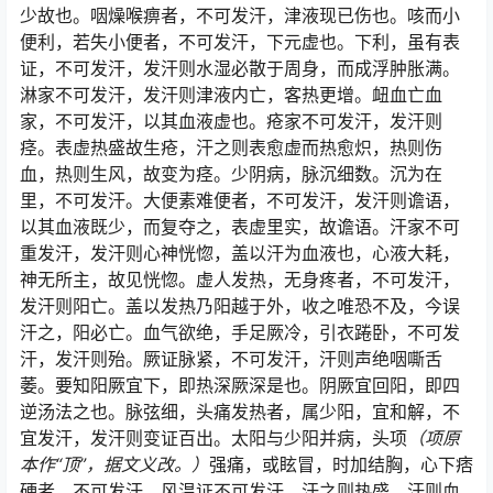
少故也。咽燥喉痹者，不可发汗，津液现已伤也。咳而小
便利，若失小便者，不可发汗，下元虚也。下利，虽有表
证，不可发汗，发汗则水湿必散于周身，而成浮肿胀满。
淋家不可发汗，发汗则津液内亡，客热更增。衄血亡血
家，不可发汗，以其血液虚也。疮家不可发汗，发汗则
痉。表虚热盛故生疮，汗之则表愈虚而热愈炽，热则伤
血，热则生风，故变为痉。少阴病，脉沉细数。沉为在
里，不可发汗。大便素难便者，不可发汗，发汗则谵语，
以其血液既少，而复夺之，表虚里实，故谵语。汗家不可
重发汗，发汗则心神恍惚，盖以汗为血液也，心液大耗，
神无所主，故见恍惚。虚人发热，无身疼者，不可发汗，
发汗则阳亡。盖以发热乃阳越于外，收之唯恐不及，今误
汗之，阳必亡。血气欲绝，手足厥冷，引衣踡卧，不可发
汗，发汗则殆。厥证脉紧，不可发汗，汗则声绝咽嘶舌
萎。要知阳厥宜下，即热深厥深是也。阴厥宜回阳，即四
逆汤法之也。脉弦细，头痛发热者，属少阳，宜和解，不
宜发汗，发汗则变证百出。太阳与少阳并病，头项
（项原
本作“顶”，据文义改。）
强痛，或眩冒，时加结胸，心下痞
硬者，不可发汗。风温证不可发汗，汗之则热盛，汗则血