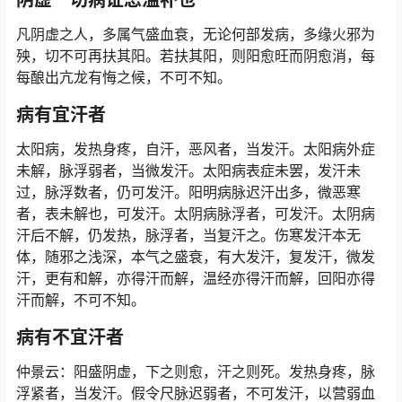
阴虚一切病证忌温补也
凡阴虚之人，多属气盛血衰，无论何部发病，多缘火邪为
殃，切不可再扶其阳。若扶其阳，则阳愈旺而阴愈消，每
每酿出亢龙有悔之候，不可不知。
病有宜汗者
太阳病，发热身疼，自汗，恶风者，当发汗。太阳病外症
未解，脉浮弱者，当微发汗。太阳病表症未罢，发汗未
过，脉浮数者，仍可发汗。阳明病脉迟汗出多，微恶寒
者，表未解也，可发汗。太阴病脉浮者，可发汗。太阴病
汗后不解，仍发热，脉浮者，当复汗之。伤寒发汗本无
体，随邪之浅深，本气之盛衰，有大发汗，复发汗，微发
汗，更有和解，亦得汗而解，温经亦得汗而解，回阳亦得
汗而解，不可不知。
病有不宜汗者
仲景云：阳盛阴虚，下之则愈，汗之则死。发热身疼，脉
浮紧者，当发汗。假令尺脉迟弱者，不可发汗，以营弱血