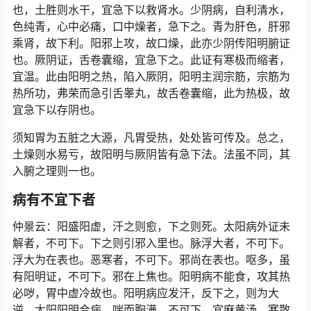
也，土胜则水干，宜急下以救肾水。少阴病，自利清水，
色纯青，心中必痛，口中燥者，急下之。青为肝色，肝邪
乘肾，故下利。阳邪上攻，故口燥，此亦少阴传阳明腑证
也。厥阴证，舌卷囊缩，宜急下之。此证有寒极而缩者，
宜温。此由阳明之热，陷入厥阴，阳明主润宗筋，宗筋为
热所功，弗荣而急引舌睾丸，故舌卷囊缩，此为热极，故
宜急下以存阴也。
须知胃为五脏之大源，凡胃受热，处处皆可传及。总之，
土燥则水易亏，故阳明与厥阴皆有急下法。法虽不同，其
入腑之理则一也。
病有不宜下者
仲景云：阳盛阳虚，汗之则愈，下之则死。太阳病外证未
解者，不可下。下之则引邪入里也。脉浮大者，不可下。
浮大为在表也。恶寒者，不可下。邪尚在表也。呕多，虽
有阳明证，不可下。邪在上焦也。阳明病不能食，攻其热
必哕，胃中虚冷故也。阳明病应发汗，反下之，则为大
逆。太阳阳明合病，喘而胸满，不可下，宜麻黄汤。寒散