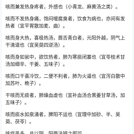
咳而兼发热身疼者，外感也（小青龙、麻黄汤之类）。
咳而不发热身痛，饱闷嗳腐臭者，饮食为病也，亦间有发
热者（宜平胃散加麦、曲）。
咳而身大热，喜极热汤，唇舌青白者，元阳外越，阴气上
干清道也（宜吴萸四逆汤）。
咳而身如瓮中，欲饮热者，肺为寒痰闭塞也（宜苓桂术甘
汤加细辛、干姜、五味子）。
咳而口干喜冷饮，二便不利者，肺为火逼也（宜泻白散中
加苏叶、桅子）。
干咳而无痰者，肺燥血虚也（宜补血汤合黑姜甘草汤，加
五味子）。
咳而痰水如泉涌者，脾阳不运也（宜理中加砂、半、吴
萸、茯苓）。
咳症虽多，总以阴、阳两法辨之即可。