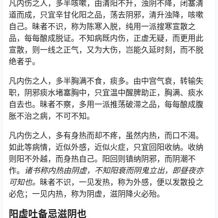
凡内伤之人，多半咳嗽，由清阳不升，浊阴不降，闭塞清
道而成，只宜辛甘化阳之品，荡去阴邪，清升浊降，咳嗽
自己。昧者不识，称为陈寒入脱，纯用一派搜寒宣散之
品，每每酿成脱证。不知病既内伤，正虚无疑，而更用此
宣散，则一线之正气，又为大伤，岂能久延时刻，而不脱
绝者乎。
凡内伤之人，多半胸满不食，痰多。由中宫气衰，转输失
职，阴邪痰水堵塞胸中，只宜温中醒脾助正，胸满、痰水
自去也。昧者不察，多用一派推荡破滞之品，每每酿成腹
胀不治之病，不可不知。
凡内伤之人，多有身热而却不疼，虽然内热，而口不渴。
如此等病情，近似外感，近似火症，只宜回阳收纳。收纳
则阳不外越，而身热自己。阳回则镇纳阴邪，而阴潮不
作。
诸书称内热由阴虚，不知阳衰而阴鬼立出，即昼夜亦
可知也。
昧者不识，一见发热，称为外感，便以发散投之
必危；一见内热，称为阴虚，滋阴降火必殆。
阳虚吐备忌滋阴也