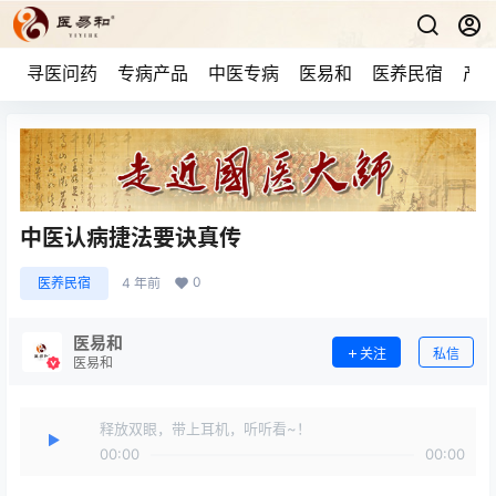
寻医问药
专病产品
中医专病
医易和
医养民宿
产品
中医认病捷法要诀真传
0
医养民宿
4 年前
医易和
关注
私信
医易和
释放双眼，带上耳机，听听看~！
00:00
00:00