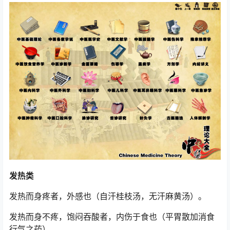
发热类
发热而身疼者，外感也（自汗桂枝汤，无汗麻黄汤）。
发热而身不疼，饱闷吞酸者，内伤于食也（平胃散加消食
行气之药）。