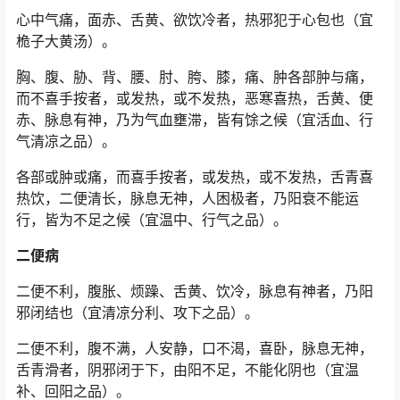
心中气痛，面赤、舌黄、欲饮冷者，热邪犯于心包也（宜
桅子大黄汤）。
胸、腹、胁、背、腰、肘、胯、膝，痛、肿各部肿与痛，
而不喜手按者，或发热，或不发热，恶寒喜热，舌黄、便
赤、脉息有神，乃为气血壅滞，皆有馀之候（宜活血、行
气清凉之品）。
各部或肿或痛，而喜手按者，或发热，或不发热，舌青喜
热饮，二便清长，脉息无神，人困极者，乃阳衰不能运
行，皆为不足之候（宜温中、行气之品）。
二便病
二便不利，腹胀、烦躁、舌黄、饮冷，脉息有神者，乃阳
邪闭结也（宜清凉分利、攻下之品）。
二便不利，腹不满，人安静，口不渴，喜卧，脉息无神，
舌青滑者，阴邪闭于下，由阳不足，不能化阴也（宜温
补、回阳之品）。