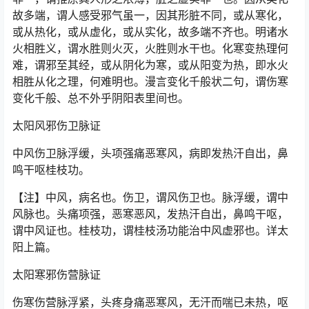
故多端，谓人感受邪气虽一，因其形脏不同，或从寒化，
或从热化，或从虚化，或从实化，故多端不齐也。明诸水
火相胜义，谓水胜则火灭，火胜则水干也。化寒变热理何
难，谓邪至其经，或从阴化为寒，或从阳变为热，即水火
相胜从化之理，何难明也。漫言变化千般状二句，谓伤寒
变化千般、总不外乎阴阳表里间也。
太阳风邪伤卫脉证
中风伤卫脉浮缓，头项强痛恶寒风，病即发热汗自出，鼻
鸣干呕桂枝功。
【注】中风，病名也。伤卫，谓风伤卫也。脉浮缓，谓中
风脉也。头痛项强，恶寒恶风，发热汗自出，鼻鸣干呕，
谓中风证也。桂枝功，谓桂枝汤功能治中风虚邪也。详太
阳上篇。
太阳寒邪伤营脉证
伤寒伤营脉浮紧，头疼身痛恶寒风，无汗而喘已未热，呕