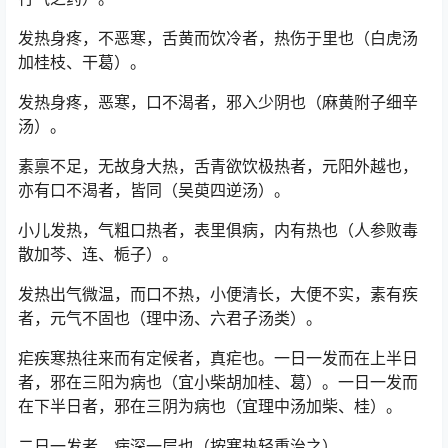
发热身疼，不恶寒，舌黄而饮冷者，热伤于里也（白虎汤
加桂枝、干葛）。
发热身疼，恶寒，口不渴者，邪入少阴也（麻黄附子细辛
汤）。
素禀不足，无故身大热，舌青欲饮极热者，元阳外越也，
亦有口不渴者，皆同（吴萸四逆汤）。
小儿发热，气粗口热者，表里俱病，内有热也（人参败毒
散加芩、连、栀子）。
发热出气微温，而口不热，小便清长，大便不实，素有疾
者，元气不固也（理中汤、六君子汤类）。
疟疾寒热往来而有定候者，真疟也。一日一发而在上半日
者，邪在三阳为病也（宜小柴胡加桂、葛）。一日一发而
在下半日者，邪在三阴为病也（宜理中汤加柴、桂）。
二日一发者，病深一层也（按寒热轻重治之）。