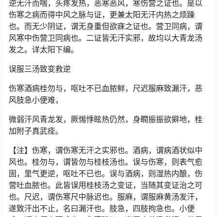
逆无汗而喘，头疼发热，恶寒恶风，寒伤营之证也。是以
伤寒之病而得中风之脉与证，更兼太阳无汗内热之烦躁
也。而无少阴证，谓无身重但欲寐之证也。营卫同病，谓
风寒中伤营卫同病也。二证皆无汗实邪，故均以大青龙汤
发之。详太阳下编。
误服三汤致变救逆
伤寒酒病桂勿与，呕吐不已血脓鲜，尺迟服麻致漏汗，恶
风肢急小便难，
微弱汗风青龙发，厥惕悸眩热仍然，身瞤振振欲擗地，桂
加附子真武痊。
【注】伤寒，谓伤寒无汗之实邪也。酒病，谓病酒状似中
风也。桂勿与，谓皆勿与桂枝汤也。误与伤寒，则表气愈
固，里气更逆，呕吐不已也。误与酒病，则湿热内酿，伤
营吐血脓也。此皆误用桂枝汤之变证，当随其变证治之可
也。尺迟，谓伤寒尺中脉迟也。服麻，谓服麻黄汤发汗，
遂致汗出不止，名曰漏汗也。肢急，四肢拘急也。小便