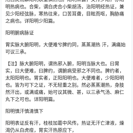
明热病也。合柴，谓白虎合小柴胡汤，治阳明经热证，兼
见少阳经弦脉，寒热往来，口苦耳聋，目眩而呕，胸胁痛
之病也。详阳明少阳篇。
阳明腑病脉证
胃实脉大腑阳明，大便难兮脾约同，蒸蒸潮热 汗，满痛始
可议三承。
【注】脉大腑阳明，谓热邪入腑，阳明当脉大也。曰胃
实，曰大便难，曰脾约，谓腑病受邪之不同也。脾约者，
太阳阳明也。胃实者，正阳阳明也。大便难者，少阳阳明
也。皆为可下之证，不无轻重之别。然必蒸蒸潮热，身肢
然汗出，或满或痛，始可议其微、甚，以三承气汤、麻仁
丸下之可也。详阳明篇。
阳明慎汗慎清慎下
阳明表证反有汗，桂枝加葛中风传。热证无汗亡津液，燥
渴仍从白虎痊，胃实汗热原应下，