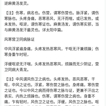
逆麻黄汤发灵。
【注】伤寒，病名也。伤营，谓寒伤营也。脉浮紧，谓伤
寒脉也。头疼身痛，恶寒恶风，无汗而喘，或已发热，或
未发热，呕逆，谓伤寒证也。麻黄汤发，谓伤寒实邪，当
与麻黄汤发汗最灵也。详太阳中篇。
风寒营卫同病脉证
中风浮紧遍身痛，头疼发热恶寒风，干呕无汗兼烦躁；伤
寒身重乍时轻，
浮缓呕逆无汗喘，头疼发热恶寒风，烦躁而无少阴证，营
卫同病大青龙。
【注】中风谓风伤卫之病也。头疼发热，恶风恶寒，干
呕，中风之证也。浮紧，寒伤营之脉也。身疼痛，寒伤营
之证也。今以中风之病而得伤寒之脉与证，更兼不汗出之
表实、内热之烦躁也。伤寒，谓寒伤营之病也。身重不
痛，乍有轻时，风伤卫之证也。浮缓，风伤卫之脉也。呕