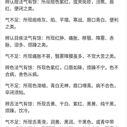
辨认痘法气有馀：所现痘色紫红，或夹斑疹，顶焦、唇
红、便闭之类。
气不足：所现痘疮灰、陷、平塌、寒战、唇口青白、便利
之类。
辨认目疾法气有馀：所现红肿、痛胀、眵翳、障雾、赤
脉、泪多、烦躁之类。
气不足：所现痛胀不甚，翳雾障膜虽多，不觉大苦之类。
辨色法气有馀：所现色紫红，口唇如硃，烦躁不宁。色不
合病，舍色从病。
气不足：所现色滞暗，青白无神，唇口嘿青。病不合色，
卒闭须知。
辨舌法气有馀：所现舌黄、干白、紫红、黑黄、纯干黑，
烦躁，饮冷。
气不足：所现舌青滑，润黄、黑润、干黑色、或青中带