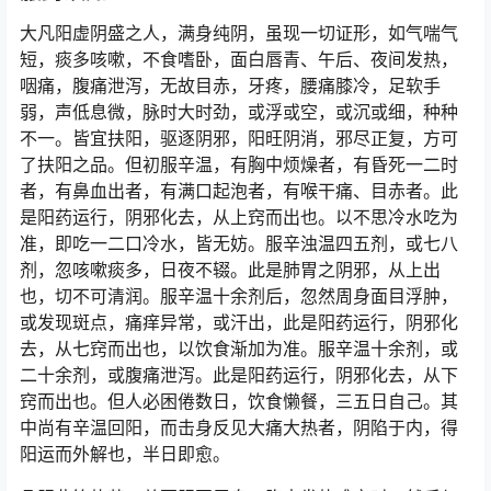
大凡阳虚阴盛之人，满身纯阴，虽现一切证形，如气喘气
短，痰多咳嗽，不食嗜卧，面白唇青、午后、夜间发热，
咽痛，腹痛泄泻，无故目赤，牙疼，腰痛膝冷，足软手
弱，声低息微，脉时大时劲，或浮或空，或沉或细，种种
不一。皆宜扶阳，驱逐阴邪，阳旺阴消，邪尽正复，方可
了扶阳之品。但初服辛温，有胸中烦燥者，有昏死一二时
者，有鼻血出者，有满口起泡者，有喉干痛、目赤者。此
是阳药运行，阴邪化去，从上窍而出也。以不思冷水吃为
准，即吃一二口冷水，皆无妨。服辛浊温四五剂，或七八
剂，忽咳嗽痰多，日夜不辍。此是肺胃之阴邪，从上出
也，切不可清润。服辛温十余剂后，忽然周身面目浮肿，
或发现斑点，痛痒异常，或汗出，此是阳药运行，阴邪化
去，从七窍而出也，以饮食渐加为准。服辛温十余剂，或
二十余剂，或腹痛泄泻。此是阳药运行，阴邪化去，从下
窍而出也。但人必困倦数日，饮食懒餐，三五日自己。其
中尚有辛温回阳，而击身反见大痛大热者，阴陷于内，得
阳运而外解也，半日即愈。