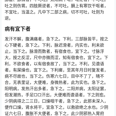
吐之则伤胃。四肢厥逆者，不可吐。膈上有寒饮干呕者，
不宜吐，当温之。凡中下二部之病，切不可吐，吐则为
逆。
病有宜下者
发汗不解，腹满痛者，急下之。下利，三部脉皆平，按之
心下硬者，急下之。下利，脉迟滑者，内实也，利未欲
止，当下之。脉滑而数者，有宿食也，宜下之。寸脉浮
大，按之反涩，尺中亦微而涩，知有宿食也，宜下之。下
利，不欲食者，以有宿食故了，当下之。不利，见谵语
者，有屎燥也，宜下之。下利瘥，至其年月日时复发者，
病不尽故也，当下之。伤寒六七日，目中不了了，晴不
合，无表里证，大便难，身微热者，此为实也。急下之。
阳明病，发热汗出多者，急下之。二阳并病，太阳证罢，
但发潮热，手足□□汗出，大便难而谵语者，下之则愈。
少阴病得之二三日，口燥咽干者，急下之，此邪未深入，
便作口燥，肾水将干，宜急下之，以救欲绝之水也。少阴
证六七日，腹胀不大便者，急下之，此少阴邪热入胃府