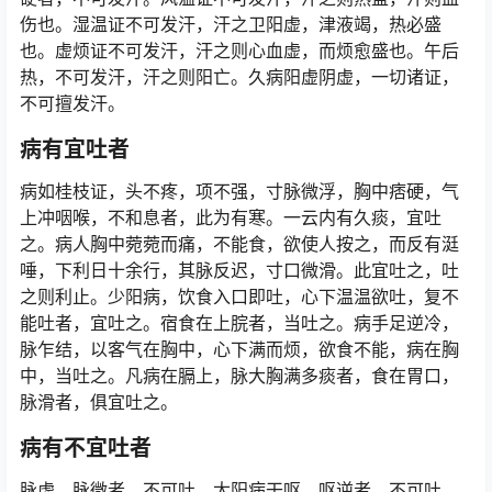
伤也。湿温证不可发汗，汗之卫阳虚，津液竭，热必盛
也。虚烦证不可发汗，汗之则心血虚，而烦愈盛也。午后
热，不可发汗，汗之则阳亡。久病阳虚阴虚，一切诸证，
不可擅发汗。
病有宜吐者
病如桂枝证，头不疼，项不强，寸脉微浮，胸中痞硬，气
上冲咽喉，不和息者，此为有寒。一云内有久痰，宜吐
之。病人胸中菀菀而痛，不能食，欲使人按之，而反有涏
唾，下利日十余行，其脉反迟，寸口微滑。此宜吐之，吐
之则利止。少阳病，饮食入口即吐，心下温温欲吐，复不
能吐者，宜吐之。宿食在上脘者，当吐之。病手足逆冷，
脉乍结，以客气在胸中，心下满而烦，欲食不能，病在胸
中，当吐之。凡病在膈上，脉大胸满多痰者，食在胃口，
脉滑者，俱宜吐之。
病有不宜吐者
脉虚、脉微者，不可吐。太阳病干呕，呕逆者，不可吐。