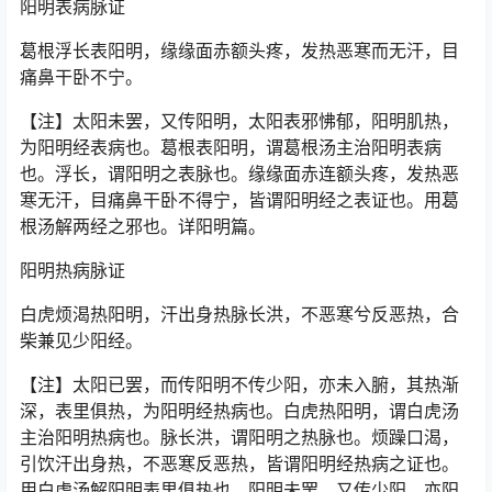
阳明表病脉证
葛根浮长表阳明，缘缘面赤额头疼，发热恶寒而无汗，目
痛鼻干卧不宁。
【注】太阳未罢，又传阳明，太阳表邪怫郁，阳明肌热，
为阳明经表病也。葛根表阳明，谓葛根汤主治阳明表病
也。浮长，谓阳明之表脉也。缘缘面赤连额头疼，发热恶
寒无汗，目痛鼻干卧不得宁，皆谓阳明经之表证也。用葛
根汤解两经之邪也。详阳明篇。
阳明热病脉证
白虎烦渴热阳明，汗出身热脉长洪，不恶寒兮反恶热，合
柴兼见少阳经。
【注】太阳已罢，而传阳明不传少阳，亦未入腑，其热渐
深，表里俱热，为阳明经热病也。白虎热阳明，谓白虎汤
主治阳明热病也。脉长洪，谓阳明之热脉也。烦躁口渴，
引饮汗出身热，不恶寒反恶热，皆谓阳明经热病之证也。
用白虎汤解阳明表里俱热也。阳明未罢，又传少阳，亦阳