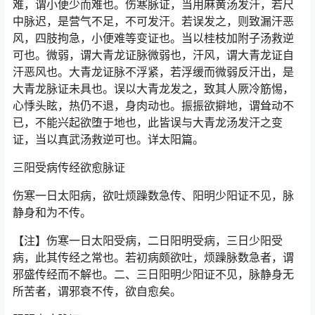
难，谓小便少而难也。伤寒脉证，当用麻黄汤发汗，若尺
中脉迟，是营气不足，不可发汗。若误发之，则致漏汗恶
风，四肢拘急，小便难等变证也。当以桂枝加附子汤救逆
可也。微弱，谓大青龙证脉微弱也，汗风，谓大青龙证自
汗恶风也。大青龙证脉不浮紧，若浮缓而微弱反汗出，是
大青龙脉证未具也。误以大青龙发之，致其人厥冷筋惕，
心悸头眩，热仍不退，身肉动也。振振欲擗地，谓耸动不
已，不能兴起欲堕于地也，此皆误与大青龙汤发汗之变
证，当以真武汤救逆可也。详太阳篇。
三阳受病传经欲愈脉证
伤寒一日太阳病，欲吐烦躁数急传、阳明少阳证不见，脉
静身和为不传。
【注】伤寒一日太阳受病，二日阳明受病，三日少阳受
病，此其传经之常也。若初病颇欲吐，烦躁脉数急者，谓
邪盛传经而不解也。二、三日阳明少阳证不见，脉静身无
所苦者，谓邪衰不传，欲自愈矣。