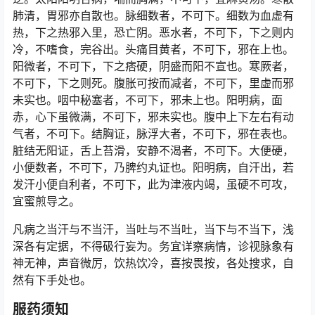
肺清，胃邪亦自散也。脉细数者，不可下。细数为血虚有
热，下之热邪入里，恐亡阴。恶水者，不可下，下之则内
冷，不嗜食，完谷出。头痛目黄者，不可下，邪在上也。
阳微者，不可下，下之痞硬，阴盛而阳不宣也。寒厥者，
不可下，下之则死。腹胀可按而减者，不可下，里虚而邪
未实也。咽中秘塞者，不可下，邪未上也。阳明病，面
赤，心下虽微满，不可下，邪未实也。腹中上下左右有动
气者，不可下。结胸证，脉浮大者，不可下，邪在表也。
脏结无阳证，舌上苔滑，安静不渴者，不可下。大便硬，
小便数者，不可下，乃脾约丸证也。阳明病，自汗出，若
发汗小便自利者，不可下，此为津液内竭，虽硬不可攻，
宜蜜煎导之。
凡病之当汗与不当汗，当吐与不当吐，当下与不当下，浅
深各有定据，不得砐行妄为。务宜详察病情，诊视脉象有
神无神，声音微厉，饮热饮冷，喜按畏按，各处搜求，自
然有下手处也。
服药须知