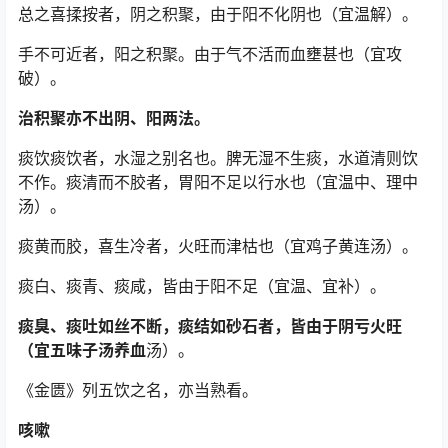
总之喜揉按者，阴之积聚，由于阳不化阴也（宜温解）。
手不可近者，阳之积聚。由于气不活而血壅甚也（宜攻
破）。
治积聚亦不出阴、阳两法。
痰饮痰饮者，水湿之别名也。脾无湿不生痰，水道清则饮
不作。痰清而不胶者，胃阳不足以行水也（宜温中、理中
汤）。
痰黄而胶，喜生冷者，火旺而津枯也（宜鸡子黄连汤）。
痰白、痰青、痰咸，皆由于阳不足（宜温、宜补）。
痰臭、痰吐如丝不断，痰结如砂石者，皆由于阴亏火旺
（宜五味子汤养血
汤）。
《金匮》列五饮之名，亦当熟看。
咳嗽