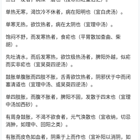
单热无寒，渴饮冷不休者，病在阳明也（宜白虎汤）。
单寒无热，欲饮热者，病在太阴也（宜理中汤）。
饱闷不舒，而发寒热者，食疟也（平胃散加查曲、柴
胡）。
先吐清水，而后发寒热，欲饮极热汤者，脾阳外越，似疟
而实非疟也（宜吴萸四逆汤）。
鼓胀单腹胀而四肢不胀，舌青欲饮热者，阴邪伏于中而闭
塞清道也（宜理中汤、或吴萸四逆汤）。
单四肢胀，而腹不胀者，脾阳不固，发散于四末也（宜理
中汤加西砂）。
有周身鼓胀，不渴不欲食者，元气涣散也（宜收纳，切忌
消肿，如理中、回阳之类）。
有胀而皮色如血者，阴乘于上而作也（宜补阳以消阴，如