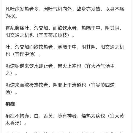
凡吐症发热者多，因吐气机向外，故身亦发热，以身不痛
为据。
霍乱腹痛吐、泻交加，而欲饮水者，热隔于中，阻其阴、
阳交通之机也（宜五苓加炒枝）。
吐、泻交加而欲饮热者，寒隔于中，阻其阴、阳交通之机
也（宜理中汤）。
呃逆呃逆来饮水即止者，胃火上冲也（宜大承气汤主
之）。
呃逆来而欲极热饮者，阴邪上干清道也（宜吴萸四逆
汤）。
痢症
痢症不拘赤、白，舌黄、脉有神者，燥热为病也（宜大黄
木香汤）。