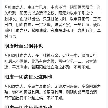
凡吐血之人，由正气已衰，中宫不运，阴邪僭居阳位，久
久积聚，阳无力以施运行之权，阳无力以申干刚之令，一
触即发，血所以出也。只宜甘温扶阳，以申其正气，正气
日申，阴血自降，一定之理。昧者不察，一见吐血，便以
滋阴止血之品，希图速效，究意酿成死证。含糊有年，真
憾事也。
阴虚吐血忌温补也
凡阴虚吐血之人，多半精神有余，火伏于中，逼血妄行。
吐后人不困倦，此乃有余之候，百中仅见一二。只宜清
凉，平其有余。若照阳虚吐血治之必殆，不可不知。
阳虚一切病证忌滋阴也
凡阳虚之人，多属气衰血盛，无论发何疾病，多缘阴邪为
殃，切不可再滋其阴。若更滋其阴，则阴愈盛而阳愈消，
每每酿出真阳外越之候，不知不知。