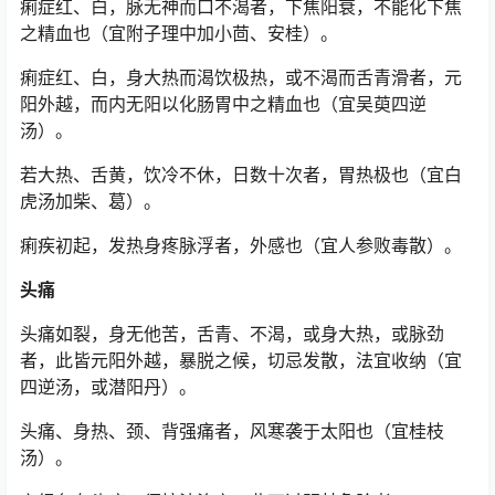
痢症红、白，脉无神而口不渴者，下焦阳衰，不能化下焦
之精血也（宜附子理中加小茴、安桂）。
痢症红、白，身大热而渴饮极热，或不渴而舌青滑者，元
阳外越，而内无阳以化肠胃中之精血也（宜吴萸四逆
汤）。
若大热、舌黄，饮冷不休，日数十次者，胃热极也（宜白
虎汤加柴、葛）。
痢疾初起，发热身疼脉浮者，外感也（宜人参败毒散）。
头痛
头痛如裂，身无他苦，舌青、不渴，或身大热，或脉劲
者，此皆元阳外越，暴脱之候，切忌发散，法宜收纳（宜
四逆汤，或潜阳丹）。
头痛、身热、颈、背强痛者，风寒袭于太阳也（宜桂枝
汤）。