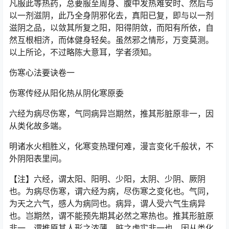
凡服此等热药，总要服至周身、腹中发热难安时、然后与
以一剂滋阴，此乃全身阴邪化去，真阳已复，即与以一剂
滋阴之品，以敛其所复之阳，阳得阴敛，而阳有所依，自
然互根相济，而体健身轻矣。虽然邪之情形，万变莫测。
以上所论，不过略陈大意耳，学者须知。
伤寒心法要诀卷一
伤寒传经从阳化热从阴化寒原委
六经为病尽伤寒，气同病异岂期然，推其形脏原非一，因
从类化故多端。
明诸水火相胜义，化寒变热理何难，漫言变化千般状，不
外阴阳表里间。
【注】六经，谓太阳、阳明、少阳，太阴、少阴、厥阴
也。为病尽伤寒，谓六经为病，尽伤寒之变化也。气同，
为天之六气，感人为病同也。病异，谓人受六气生病异
也。岂期然，谓不能预先期其必然之寒热也。推其形脏原
非一，谓推原其人形之浓薄，脏之虚实非一也。因从类化