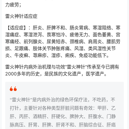
力疲劳；
雷火神针适应症
【适应症】：肝炎、肝脾不和、肠炎胃病、寒湿阻络、寒
湿痛症、寒湿泄泻、畏寒怕冷、疲倦无力、面色萎黄、宫
寒痛经、前列腺炎、尿黄短赤、颈椎病、肩周炎、腰肌劳
损、足跟痛、肢体关节肿胀疼痛、风湿、类风湿性关节
炎、牛皮癣、荨麻疹、湿疹、痢疾、免疫功能低下。
雷火神针内病外治机理与功效“雷火神针”传承至今已拥有
2000多年的历史，是民族的文化遗产，医学遗产。
“雷火神针”是内病外治的绿色环保疗法，不吃药，不
打针，主要针对各种类型肝脏问题有奇效：甲肝、乙
肝、丙肝、酒精肝、肝硬化、脾肿大、肝腹水、门静
脉高压、肝胃、肝脾、肝肾不和、肝脑综合征、肝癌