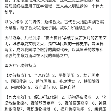
轻，于是便主动用火烧灼患处，这就是灸法的起源。这一
发现最终被应用于医学领域，是人类文明进步的一个伟大
创举。
以“火”续命 民间流传：延续香火。古代香火指后辈烧香燃
火祭祖，断了香火就指无子嗣。故以“火”延续生命。
历尽沧桑、几经沉浮，“雷火神针”承载了亘古岁月的古老文
明，堪称华夏文明之火，是中华民族的一部史书，是国粹
瑰宝，成为我国绿色医疗的典型代表，以其显著的效果和
顽强的生命力涌动在人民的血脉之中。
雷火神针功效特点
【功效特点】1、全息疗法 2、平衡阴阳 3、培元固本
4、回阳救逆 5、益气固脱 6、补虚泄实 7、扶阳除湿
8、内病外治 9、双向调节 10、绿色自然
【九大功效】1、促进新陈代谢 2、药物透皮吸收 3、软
坚散结化瘀4、缓解顽固疼痛 5、缓解僵硬痉挛 6、神经
刺激修复7、沉积废物排泄 8、提升免疫功能 9、缓解压