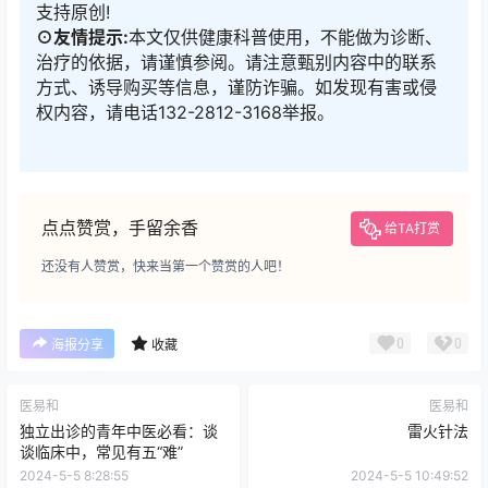
支持原创!
⊙友情提示:
本文仅供健康科普使用，不能做为诊断、
治疗的依据，请谨慎参阅。请注意甄别内容中的联系
方式、诱导购买等信息，谨防诈骗。如发现有害或侵
权内容，请电话132-2812-3168举报。
点点赞赏，手留余香
给TA打赏
还没有人赞赏，快来当第一个赞赏的人吧！
0
0
海报分享
收藏
医易和
医易和
独立出诊的青年中医必看：谈
雷火针法
谈临床中，常见有五“难”
2024-5-5 8:28:55
2024-5-5 10:49:52