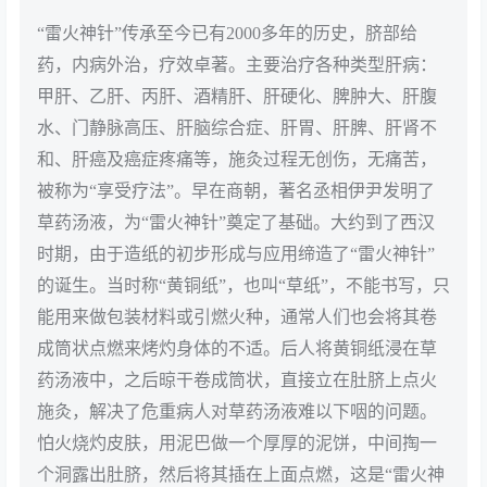
“雷火神针”传承至今已有2000多年的历史，脐部给
药，内病外治，疗效卓著。主要治疗各种类型肝病：
甲肝、乙肝、丙肝、酒精肝、肝硬化、脾肿大、肝腹
水、门静脉高压、肝脑综合症、肝胃、肝脾、肝肾不
和、肝癌及癌症疼痛等，施灸过程无创伤，无痛苦，
被称为“享受疗法”。早在商朝，著名丞相伊尹发明了
草药汤液，为“雷火神针”奠定了基础。大约到了西汉
时期，由于造纸的初步形成与应用缔造了“雷火神针”
的诞生。当时称“黄铜纸”，也叫“草纸”，不能书写，只
能用来做包装材料或引燃火种，通常人们也会将其卷
成筒状点燃来烤灼身体的不适。后人将黄铜纸浸在草
药汤液中，之后晾干卷成筒状，直接立在肚脐上点火
施灸，解决了危重病人对草药汤液难以下咽的问题。
怕火烧灼皮肤，用泥巴做一个厚厚的泥饼，中间掏一
个洞露出肚脐，然后将其插在上面点燃，这是“雷火神