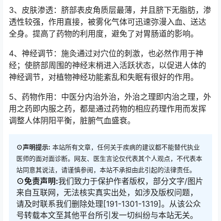
3、皮肤渗透：脐部表皮角质层最薄，并且脐下无脂肪，渗
透性较强，作用直接，被雾化气体可迅速弥漫入血、送达
全身。提高了药物的利用度，避免了对胃肠道的影响。
4、神经调节：施灸通过对穴位的刺激，也必然作用于神
经；使脐部周围的神经末梢进入活跃状态，以促进人体的
神经调节，对植物神经功能紊乱和失眠有很好的作用。
5、药物作用：中医分内治外治，外治之理即内治之理，外
用之药即内服之药，都是通过药物的相应药理作用而发挥
调整人体阴阳平衡，脏腑气血盛衰。
⊙声明提示:
本站所有文章，任何关于疾病的建议都不能替代执业
医师的面对面诊断。网友、医生言论仅代表其个人观点，不代表本
站同意其说法，请谨慎参阅，本站不承担由此引起的法律责任。
⊙免责声明:
我们致力于保护作者版权，部分文字/图片
来自互联网，无法核实真实出处，如涉及版权问题，
请及时联系我们删除处理[191-1301-1319]。从该公众
号转载本文至其他平台所引发一切纠纷与本站无关。