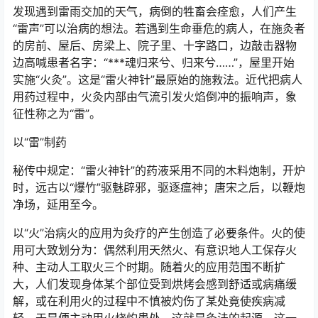
发现遇到雷雨交加的天气，病倒的牲畜会痊愈，人们产生
“雷声”可以治病的想法。若遇到生命垂危的病人，在施灸者
的房前、屋后、房梁上、院子里、十字路口，边敲击器物
边高喊患者名字：“***魂归来兮、归来兮……”，屋里开始
实施“火灸”。这是“雷火神针”最原始的施救法。近代把病人
用药过程中，火灸内部由气流引发火焰倒冲的振响声，象
征性称之为“雷”。
以“雷”制药
秘传中规定：“雷火神针”的药液采用不同的木料炮制，开炉
时，远古以“爆竹”驱魅辟邪，驱逐瘟神；唐宋之后，以鞭炮
净场，延用至今。
以“火”治病火的应用为灸疗的产生创造了必要条件。火的使
用可大致划分为：偶然利用天然火、有意识地人工保存火
种、主动人工取火三个时期。随着火的应用范围不断扩
大，人们发现身体某个部位受到烘烤会感到舒适或病痛缓
解，或在利用火的过程中不慎被灼伤了某处竟使疾病减