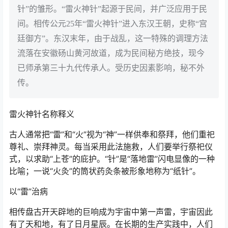
针”的雏形。“雷火神针”起源于民间，并广泛应用于民
间。相传公元25年“雷火神针”进入东汉王朝，史称“宫
廷御方”。东汉末年，由于战乱，这一特殊的调理方法
流落在安徽砀山黄河故道，成为民间秘方绝技，现今
已师承第三十九代传承人。受历史因素影响，秘不外
传。
雷火神针名称释义
古人通常把“雷”和“火”视为“神”一样供奉和祭拜，他们重祀
尊礼、崇拜神灵。每当采用此法施救，人们要举行祭祀仪
式，以求助“上苍”的庇护。“针”是“落地雷”闪电显像的一种
比喻；一说“火灸”的筒状药灸条被形象地称为“纸针”。
以“雷”治病
相传盘古开天辟地的巨响成为宇宙中第一声雷，宇宙因此
有了天和地，有了日月星辰。在长期的生产实践中，人们