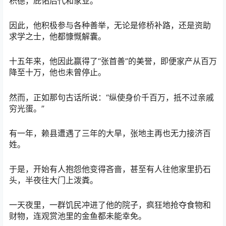
积德，庇佑后代和家业。
因此，他积极参与各种善举，无论是修桥补路，还是资助
求学之士，他都慷慨解囊。
十五年来，他因此赢得了“张首善”的美誉，即便家产从百万
降至十万，他也未曾停止。
然而，正如那句古话所说：“纵使身价千百万，抵不过亲戚
穷光蛋。”
有一年，赖县遭遇了三年的大旱，张地主再也无力接济百
姓。
于是，开始有人抱怨他变得吝啬，甚至有人往他家里扔石
头，半夜往大门上泼粪。
一天夜里，一群饥民冲进了他的院子，疯狂地抢夺食物和
财物，连观赏池里的金鱼都未能幸免。