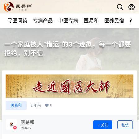
寻医问药
专病产品
中医专病
医易和
医养民宿
产品
一个家庭被人“借运”的3个迹象，每一个都要
拒绝，别不信
0
医易和
2 年前
医易和
关注
私信
医易和