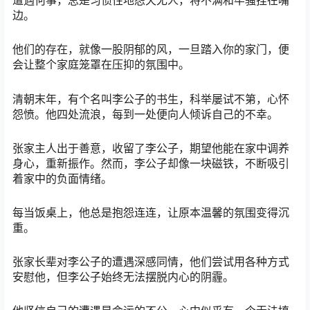
遭遇何事，总是习惯性地怨天尤人，将不满和牢骚挂在嘴
边。
他们的存在，就像一股阴郁的风，一旦踏入你的家门，便
会让整个家庭笼罩在压抑的氛围中。
清朝末年，有个名叫李公子的书生，科举屡试不第，心怀
怨愤。他四处流浪，每到一处便向人倾诉自己的不幸。
张家主人出于善意，收留了李公子，期望他能在家中调养
身心，重新振作。然而，李公子却像一块磁铁，不断吸引
着家中的负面情绪。
每当饭桌上，他总是抱怨连连，让原本温馨的氛围变得沉
重。
张家长辈对李公子的遭遇深感同情，他们尝试用各种方式
安慰他，但李公子始终无法摆脱内心的阴霾。