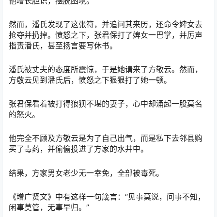
他增长胆识，摆脱困境。
然而，潘氏发现了这张符，并追问其来历，还命令婢女去
抢夺并扔掉。愤怒之下，张君保打了婢女一巴掌，并厉声
指责潘氏，甚至扬言要写休书。
潘氏被丈夫的态度所震惊，于是她请来了方敬云。然而，
方敬云见到潘氏后，愤怒之下狠狠打了她一顿。
张君保看着被打得狼狈不堪的妻子，心中却涌起一股莫名
的怒火。
他完全不顾及方敬云是为了自己出气，而是私下去邻县购
买了毒药，并偷偷投进了方家的水井中。
结果，方家男女老少无一幸免，全部被毒死。
《增广贤文》中有这样一句箴言：“见事莫说，问事不知，
闲事莫管，无事早归。”