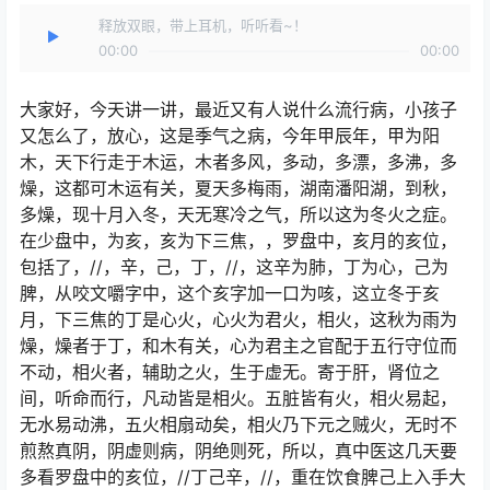
释放双眼，带上耳机，听听看~！
00:00
00:00
大家好，今天讲一讲，最近又有人说什么流行病，小孩子
又怎么了，放心，这是季气之病，今年甲辰年，甲为阳
木，天下行走于木运，木者多风，多动，多漂，多沸，多
燥，这都可木运有关，夏天多梅雨，湖南潘阳湖，到秋，
多燥，现十月入冬，天无寒冷之气，所以这为冬火之症。
在少盘中，为亥，亥为下三焦，，罗盘中，亥月的亥位，
包括了，//，辛，己，丁，//，这辛为肺，丁为心，己为
脾，从咬文嚼字中，这个亥字加一口为咳，这立冬于亥
月，下三焦的丁是心火，心火为君火，相火，这秋为雨为
燥，燥者于丁，和木有关，心为君主之官配于五行守位而
不动，相火者，辅助之火，生于虚无。寄于肝，肾位之
间，听命而行，凡动皆是相火。五脏皆有火，相火易起，
无水易动沸，五火相扇动矣，相火乃下元之贼火，无时不
煎熬真阴，阴虚则病，阴绝则死，所以，真中医这几天要
多看罗盘中的亥位，//丁己辛，//，重在饮食脾己上入手大