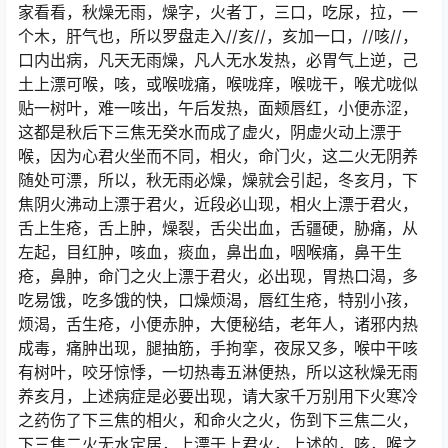
家看看，秋燥无雨，燥字，火者丁，三口，吃尿，拉，一
个木，肝气也，所以罗盘走入//亥//，亥加一口，//咳//，
口内出病，凡天无雨燥，凡人无水发热，必胃气上逆，己
土上漂可喉，咳，或喉咙痛，喉咙痒，喉咙干，喉尤咙似
贴一树叶，难一咳出，午后发热，面颊唇红，小便赤涩，
这都是秋后下三焦无癸水而成了虚火，阴虚火动上漂于
喉，因为心君火坐而不同，相火，命门火，这二火无阴养
随处可漂，所以，秋无雨必燥，燥就会引起，冬亥月，下
焦阴火沸动上漂于君火，近段必山现，相火上漂于君火，
舌上生疮，舌上肿，燥裂，舌尖出血，舌疆硬，胁痛，从
左起，目红肿，咳血，痰血，鼻出血，咽喉痛，鼻干生
疮，鼻肿，命门之火上漂于君火，必出现，胃热口渴，多
吃易饿，吃多饿的快，口燥烦渴，唇红生疮，特别小孩，
烦渴，舌生疮，小便赤肿，大便秘结，老年人，诸邪内热
成毒，痛肿出现，腿抽筋，手拘挛，夜尿又多，喉中干咳
有树叶，咬牙惊悸，一切热毒五淋便热，所以这秋燥无雨
养亥月，上述病症是必要出现，请大家千万别用下火寒冷
之药伤了下三焦的相火，和命火之火，伤到下三焦二火，
下三焦二火无水定居，上漂于上君火，上述的，咳，喉之