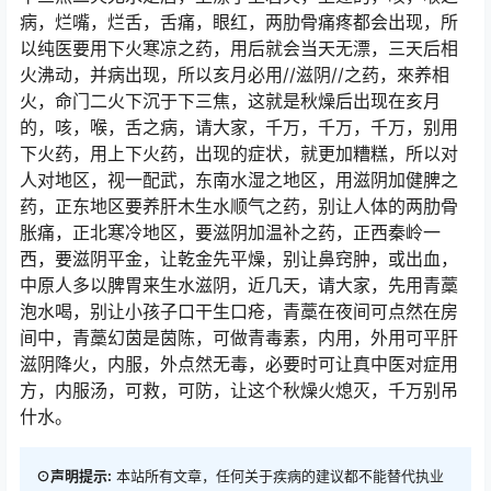
病，烂嘴，烂舌，舌痛，眼红，两肋骨痛疼都会出现，所
以纯医要用下火寒凉之药，用后就会当天无漂，三天后相
火沸动，并病出现，所以亥月必用//滋阴//之药，來养相
火，命门二火下沉于下三焦，这就是秋燥后出现在亥月
的，咳，喉，舌之病，请大家，千万，千万，千万，别用
下火药，用上下火药，出现的症状，就更加糟糕，所以对
人对地区，视一配武，东南水湿之地区，用滋阴加健脾之
药，正东地区要养肝木生水顺气之药，别让人体的两肋骨
胀痛，正北寒冷地区，要滋阴加温补之药，正西秦岭一
西，要滋阴平金，让乾金先平燥，别让鼻窍肿，或出血，
中原人多以脾胃来生水滋阴，近几天，请大家，先用青藁
泡水喝，别让小孩子口干生口疮，青藁在夜间可点然在房
间中，青藁幻茵是茵陈，可做青毒素，内用，外用可平肝
滋阴降火，内服，外点然无毒，必要时可让真中医对症用
方，内服汤，可救，可防，让这个秋燥火熄灭，千万别吊
什水。
⊙声明提示:
本站所有文章，任何关于疾病的建议都不能替代执业