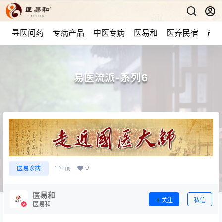
寻医问药
专病产品
中医专病
医易和
医养民宿
产品
易医流派-系列6
0
医易诊病
1 年前
医易和
关注
私信
医易和