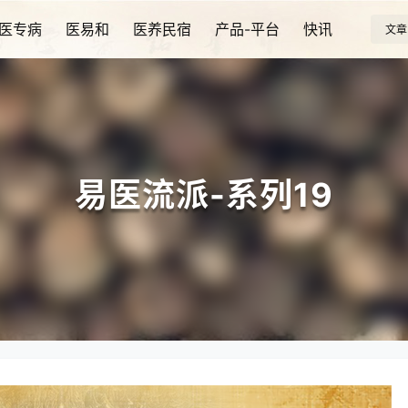
医专病
医易和
医养民宿
产品-平台
快讯
文章
易医流派-系列19