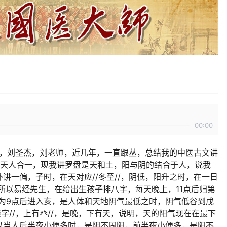
00:00
老师，刘圣杰，刘老师，近几年，一直跟丛，总结我的中医古文讲
是天人合一，现我讲罗盘是天和土，阳与阴的结合于人，说我
讲一偏，子时，在天对应//冬至//，阴低，阳升之时，在一日
，所以易经先生，在给出生孩子排八字，每天晚上，11点后归第
因为9点后进入亥，是人体和天地阴气最低之时，阴气低谷到戊
字//，上有癶//，是晚，下有天，说明，天的阳气现在在最下
以当人后半夜小便多时，是阴不固阳，前半夜小便多，是阳不