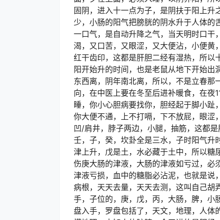
固阴，进入十一点为子，是阴扶于阳上升
少，小肠的阳气把膀胱的阴水升于人体的
一口气，是自动升降之气，当天明时口干
渴，又口苦，又眼涩，又大便沾，小便黄
红干齿印，这都是肝胆二经有湿热，所以十
阳开始升的时间，也是老鼠从地下开始出
东西离，阴年南北离，所以，不是立春那
向，在中医上要在冬至后进补暖食，在夜1
睡，你小心胆病要找你，胆经起于脚小趾
你大便不通，上不打嗝，下不放屁，眼涩
凹/肩井，脖子两边，小腿，抽筋，这都
壬，子，癸，坎卦全是三水，子时阳气升
津上升，戊是土，水必藏于土中，所以糖
伤庚大肠的津液，大肠的津液如亏过，必
津液亏损，血中的糖脂必沾泥，也就是说
病根，天天去量，天天去测，这叫自己胡
手，子位的，庚，戊，丙，大肠，脾，小
盘入手，罗盘包括了，天文，地理，人体