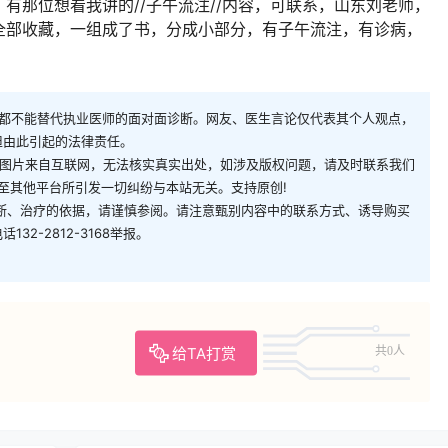
有那位想看我讲的//子午流注//内容，可联系，山东刘老师，
全部收藏，一组成了书，分成小部分，有子午流注，有诊病，
。
都不能替代执业医师的面对面诊断。网友、医生言论仅代表其个人观点，
担由此引起的法律责任。
/图片来自互联网，无法核实真实出处，如涉及版权问题，请及时联系我们
转载本文至其他平台所引发一切纠纷与本站无关。支持原创!
断、治疗的依据，请谨慎参阅。请注意甄别内容中的联系方式、诱导购买
2-2812-3168举报。
给TA打赏
共0人