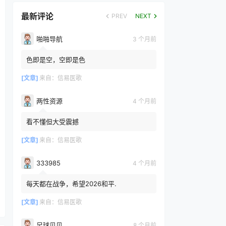
最新评论
PREV
NEXT
啪啪导航
3 个月前
色即是空，空即是色
[文章]
来自：
信易医歌
两性资源
4 个月前
看不懂但大受震撼
[文章]
来自：
信易医歌
333985
4 个月前
每天都在战争，希望2026和平.
[文章]
来自：
信易医歌
足球贝贝
8 个月前