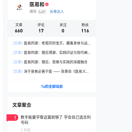
医易和
博导
Lv7
长寿达人
文章
评论
关注
粉丝
660
17
0
116
[文章]
医易同源：老祖宗的宝贝，藏着身体与运
气的天地奥秘
[文章]
医易同源：理论溯源、实践印证与现代阐
释
[文章]
医易同源：理论、思维与实践的深度融合
[文章]
深于易者必善于医 —— 张景岳《医易义》
核心要义学习笔记
Ta的全部动态
文章聚合
1
数字能量学看这篇就够了 学会自己选吉利
号码
2 年前