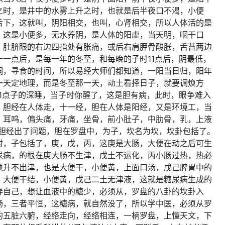
之时，是井中的水雾上升之时，也就是后半夜口不渴，小便
舌下，这就叫，阴阳相交，也叫，心肾相交，所以人体活的是
，这是小便多，无水养阴，是人体的阳虚，当天明，咽干口
，肚脐眼的右边四指处有胀痛，或后右肩胛骨酸胀，舌苔两边
一点后，是每一年的冬至，和每晚的子时11点后，阴最低，
洞，寻食的时间，所以易经大师们都知道，一阳当日归，阳年
一天定地理，而是冬至那一天，动土看择日子，就要调焕方
1点子的深睡，当子时你醒了，这是胆有病，此时，眼争难入
，胆经在人体走，十一经，胆在人体是阳经，又是环境工，当
，耳呜，偏头痛，牙痛，坐骨，前小肚子，中肋骨，乳，上液
是胆经出了问题，胆在罗盘中，为子，坎名为坎，坎卦包括了。
时，子包括了，庚，戊，丙，这庚是大肠，大便在动之后可生
尿病，的根在庚大肠不生津，戊土不运化，丙小肠过热，热必
须升不出津，也是大便干，小便黄，上面口汤，戊己脾胃中的
，大便干结，小便黄，戊己二土无津液，这就是糖尿病生成的
弄自己，想让血液中的糖少，必须从，罗盘的八卦的坎卦入
肠，三者平恒，这糖病，就自然没了，所以学中医，必须从罗
的五脏六腑，经络走向，经络相连，一柄罗盘，上懂天文，下