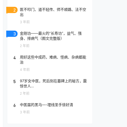
2
医不叩门、道不轻传、师不顺路、法不空
出
3 年前
3
金刚功——最火的“长寿功”，益气、强
身、排病气（图文完整版）
2 年前
4
用好这些中成药，难病、怪病、杂病都能
治
4 年前
5
97岁女中医，死后刻在墓碑上的秘方，震
惊世人…
2 年前
6
中医届的黑马—-埋线圣手徐好清
3 年前