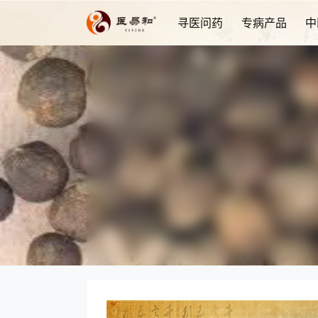
寻医问药
专病产品
中