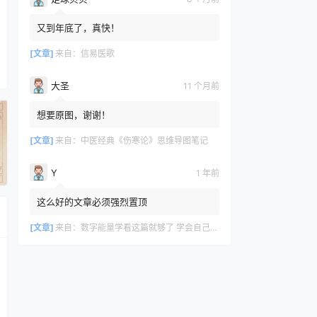
又到年底了，真快！
[文章]
来自：
信易医歌
大圣
11 个月前
想要原图，谢谢！
[文章]
来自：
中医经典《伤寒论》思维导图笔记
Y
1 年前
这么好的文章必须强烈置顶
[文章]
来自：
数字能量学看这篇就够了 学会自己选吉利号码