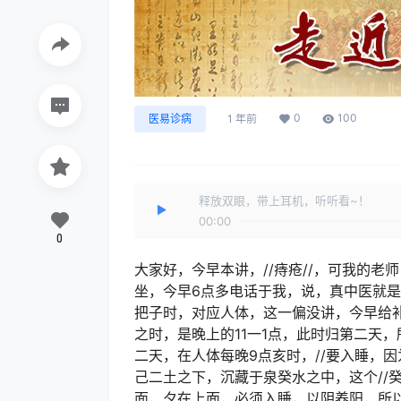
0
100
医易诊病
1 年前
释放双眼，带上耳机，听听看~！
00:00
0
大家好，今早本讲，//痔疮//，可我的
坐，今早6点多电话于我，说，真中医就
把子时，对应人体，这一偏没讲，今早给补
之时，是晚上的11一1点，此时归第二天
二天，在人体每晚9点亥时，//要入睡，
己二土之下，沉藏于泉癸水之中，这个//癸
面，夕在上面，必须入睡，以阴养阳，所