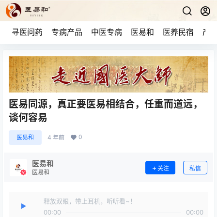
寻医问药
专病产品
中医专病
医易和
医养民宿
产品
医易同源，真正要医易相结合，任重而道远，
谈何容易
0
医易和
4 年前
医易和
关注
私信
医易和
释放双眼，带上耳机，听听看~！
00:00
00:00