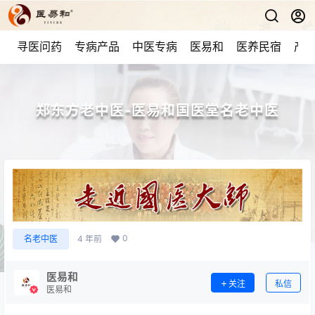
寻医问药
专病产品
中医专病
医易和
医养民宿
产品
郑东方老中医-医易和国医堂名老中医
0
名老中医
4 年前
医易和
关注
私信
医易和