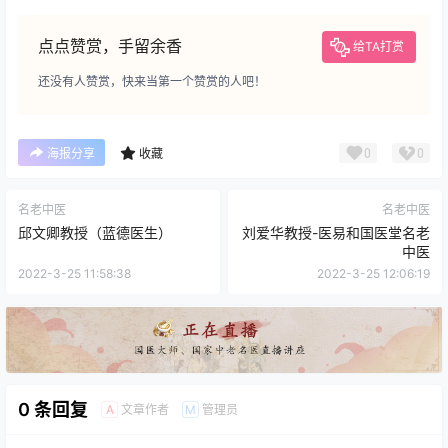
点点赞赏，手留余香
给TA打赏
还没有人赞赏，快来当第一个赞赏的人吧！
0
0
海报分享
收藏
名老中医
名老中医
邱文卿教授（蓝德医生）
刘爱华教授-医易和国医堂名老
中医
2022-3-25 11:58:38
2022-3-25 12:06:19
0 条回复
文章作者
管理员
A
M