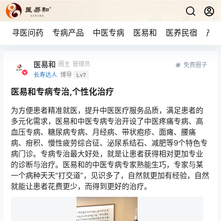
寻医问药
专病产品
中医专病
医易和
医养民宿
产品
医易和
圈主
管理员
免费圈子
长寿达人
博导
Lv7
医易和专病专治,个性化治疗
为方便患者精准就医，提升中医医疗服务品质，满足患者的
多元化需求，医易和中医专病专治开设了中医疼痛专病、高
血压专病、糖尿病专病、月经病、带状疱疹、面瘫、腰痛
病、疳积、慢性疲劳综合征、泌尿系结石、减肥等9个特色专
病门诊。专病专治最大好处，就是让患者获得相对更加专业
的诊断与治疗。医易和的中医专病专家熟能生巧，专家与某
一个病种天天“打交道”，见识多了，自然就更加有经验，自然
就能让患者花费更少，而得到更好的治疗。