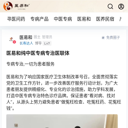
寻医问药
专病产品
中医专病
医易和
医养民宿
产品
医易和
圈主
管理员
免费圈子
长寿达人
博导
Lv7
医易和纯中医专病专治医联体
专病专治,一切为患者服务
医易和为了响应国家医疗卫生体制改革号召，全面贯彻落实
党的卫生工作方针，进一步改善医疗服务行动计划，为广大
患者朋友提供精细化、专业化的诊治措施，助力学科发展，
打造中医专病专治特色诊疗品牌。保证患者“看对病、找对
人”，从源头上努力避免患者“做冤枉检查、吃冤枉药、花冤枉
钱”。