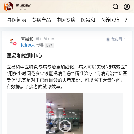
寻医问药
专病产品
中医专病
医易和
医养民宿
产品
医易和
圈主
管理员
免费圈子
长寿达人
博导
Lv7
医易和检测中心
医易和中医特色专病专治更加细化，病人可以实现“按病索医”
“用多少时间花多少钱能把病治愈”“精准诊疗”“专病专治”“专医
专药”尤其是对于已经确诊的患者来说，可以省下大量时间，
有效提高了患者的就诊效率。