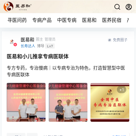
寻医问药
专病产品
中医专病
医易和
医养民宿
产品
医易和
圈主
管理员
免费圈子
长寿达人
博导
Lv7
医易和小儿推拿专病医联体
专方专药，专治慢病｜以专病专治为特色，打造智慧型中医
专病医联体
+
1