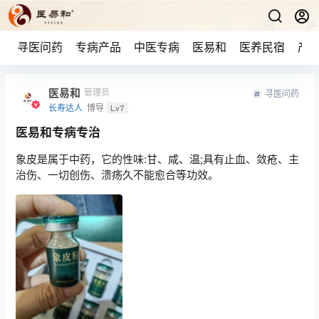
寻医问药
专病产品
中医专病
医易和
医养民宿
产品
医易和
管理员
寻医问药
长寿达人
博导
Lv7
医易和专病专治
象皮是属于中药，它的性味:甘、咸、温;具有止血、敛疮、主
治伤、一切创伤、溃疡久不能愈合等功效。