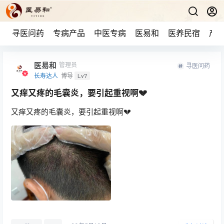
寻医问药
专病产品
中医专病
医易和
医养民宿
产品
医易和
管理员
寻医问药
长寿达人
博导
Lv7
又痒又疼的毛囊炎，要引起重视啊💔
又痒又疼的毛囊炎，要引起重视啊💔