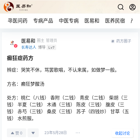
寻医问药
专病产品
中医专病
医易和
医养民宿
产品
医易和
圈主
管理员
药方圈子
长寿达人
博导
Lv7
癫狂症药方
辨症：哭笑不休，骂罢歌唱，不认来属，如做梦一般。
方名：癫狂梦醒汤
处方：桃仁（八钱） 香附（二钱） 青皮（二钱） 柴胡（三
钱） 半夏（二钱） 木通（三钱） 陈皮（三钱） 腹皮（三
钱） 赤芍（三钱） 桑皮（三钱） 苏子（四钱炒） 甘草（五
钱） 水煎服。
23年5月28日
0
赞
收起讨论