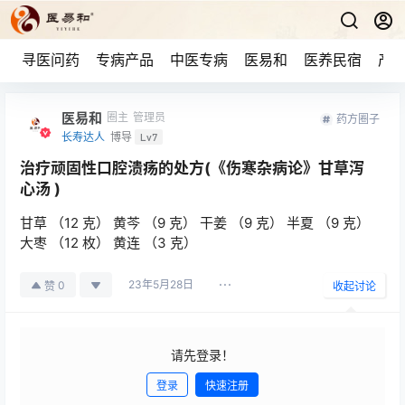
寻医问药
专病产品
中医专病
医易和
医养民宿
产品
医易和
圈主
管理员
药方圈子
长寿达人
博导
Lv7
治疗顽固性口腔溃疡的处方(《伤寒杂病论》甘草泻
心汤 )
甘草 （12 克） 黄芩 （9 克） 干姜 （9 克） 半夏 （9 克）
大枣 （12 枚） 黄连 （3 克）
23年5月28日
0
赞
收起讨论
请先登录！
登录
快速注册
发布