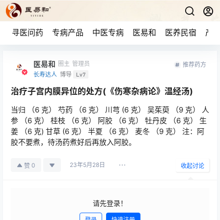
寻医问药
专病产品
中医专病
医易和
医养民宿
产品
医易和
圈主
管理员
推荐药方
长寿达人
博导
Lv7
治疗子宫内膜异位的处方(《伤寒杂病论》温经汤)
当归 （6 克） 芍药 （6 克） 川芎 (6 克） 吴茱萸 （9 克） 人
参 （6 克） 桂枝 （6 克） 阿胶 （6 克） 牡丹皮 （6 克） 生
姜 （6 克) 甘草 (6 克） 半夏 （6 克） 麦冬 （9 克） 注：阿
胶不要煮，待汤药煮好后再放入阿胶。
23年5月28日
0
赞
收起讨论
请先登录！
登录
快速注册