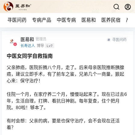
寻医问药
专病产品
中医专病
医易和
医养民宿
产品
医易和
管理员
寻医问药
长寿达人
博导
Lv7
中医女同学自救指南
父亲肺癌，医院折腾八个月，走了。后来母亲医院推断胰腺
癌，建议立即手术，有了前车之鉴，兄弟几个一商量，狠起
心来：保守治疗！
住院一个月，在家疗养二个月，慢慢站起来了。现在已过去6
年，生活自理，打牌、看抗日神剧。每年复查，住个把月
院。80啦！够本了。
有时会想：父亲的病，要是也保守治疗，会不会现在还活
着？