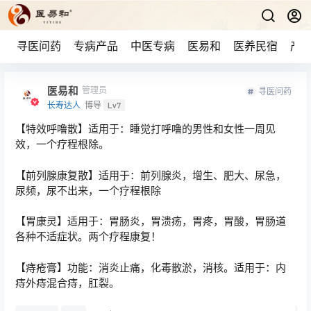
寻医问药
专病产品
中医专病
医易和
医养民宿
产品
医易和
管理员
寻医问药
长寿达人
博导
Lv7
【特效呼噜散】适用于：睡觉打呼噜的男性和女性一周见
效，一个疗程根除。
【前列腺康复散】适用于：前列腺炎，增生、肥大、尿急，
尿频，尿不出来，一个疗程根除
【胃康灵】适用于：胃肠炎，胃溃疡，胃疼，胃酸，胃肠道
各种不适症状。两个疗程康复！
【痔疮膏】功能：消炎止痛，化毒散淤，消核。适用于：内
痔外痔混合痔，肛裂。