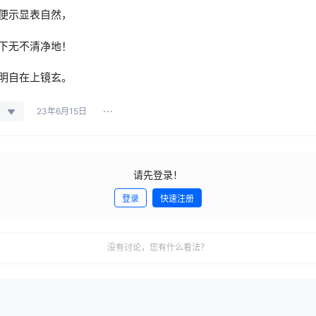
便示显表自然，
下无不清净地！
明自在上镜玄。
23年6月15日
请先登录！
登录
快速注册
没有讨论，您有什么看法？