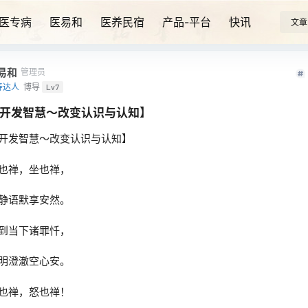
医专病
医易和
医养民宿
产品-平台
快讯
文章
易和
管理员
寿达人
博导
Lv7
开发智慧～改变认识与认知】
开发智慧～改变认识与认知】
也禅，坐也禅，
静语默享安然。
到当下诸罪忏，
明澄澈空心安。
也禅，怒也禅！