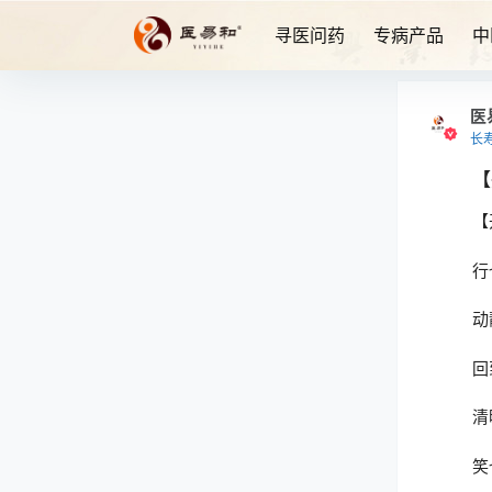
寻医问药
专病产品
中
医
长
【
【
行
动
回
清
笑