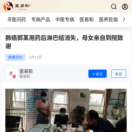
寻医问药
专病产品
中医专病
医易和
医养民宿
产品
肺癌郭某用药后淋巴结消失，母女亲自到院致
谢
患者评价
5月
13日
医易和
关注
私信
医易和