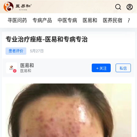
寻医问药
专病产品
中医专病
医易和
医养民宿
产品
专业治疗痤疮-医易和专病专治
患者评价
5月
27日
医易和
关注
私信
医易和