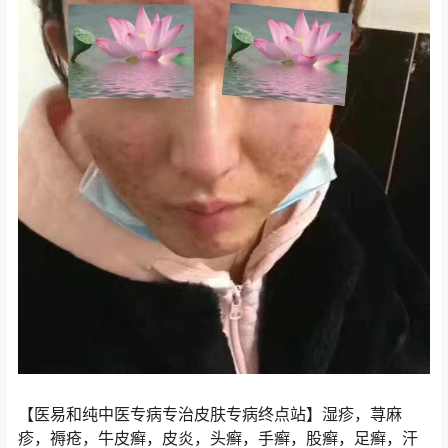
【医易和纯中医专病专治皮肤专病终点站】湿疹，荨麻
疹，褥疮，牛皮癣，皮炎，头癣，手癣，股癣，足癣，汗