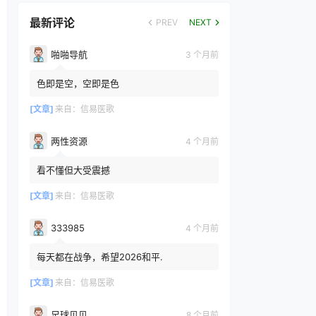
最新评论
PREV
NEXT
啪啪导航
3 个月前
色即是空，空即是色
[文章]
来自：
信易医歌
两性资源
4 个月前
看不懂但大受震撼
[文章]
来自：
信易医歌
333985
4 个月前
每天都在战争，希望2026和平.
[文章]
来自：
信易医歌
足球贝贝
8 个月前