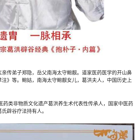
玄亲传弟子郑隐，岳父南海太守鲍靓。道家医药医学的开山鼻
草注》等。鲍姑，南海太守鲍靓女儿，葛洪夫人，中国历史上
统医药类非物质文化遗产葛洪养生术代表性传承人，国家中医药
葛氏辟谷疗法持有人。