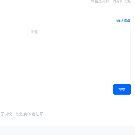
停留是刹那，转身即天涯
确认修改
提交
暂无讨论，说说你的看法吧