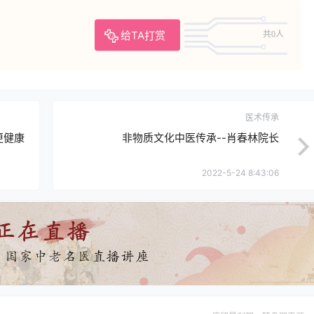
给TA打赏
共0人
医术传承
更健康
非物质文化中医传承--肖春林院长
2022-5-24 8:43:06