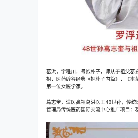
葛洪，字稚川，号抱朴子，师从于祖父葛
祖，医药辟谷经典《抱朴子内篇》，《本
第一位女医学家。
葛志奎，道医鼻祖葛洪医王48世孙，传
管理局传统医药国际交流中心推广项目：