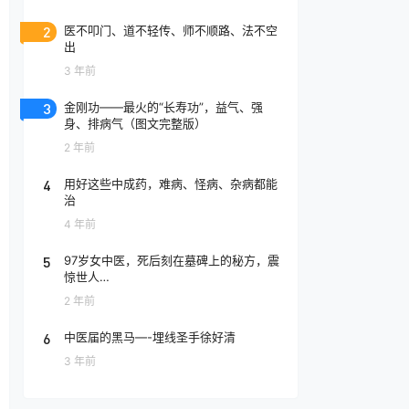
2
医不叩门、道不轻传、师不顺路、法不空
出
3 年前
3
金刚功——最火的“长寿功”，益气、强
身、排病气（图文完整版）
2 年前
4
用好这些中成药，难病、怪病、杂病都能
治
4 年前
5
97岁女中医，死后刻在墓碑上的秘方，震
惊世人…
2 年前
6
中医届的黑马—-埋线圣手徐好清
3 年前