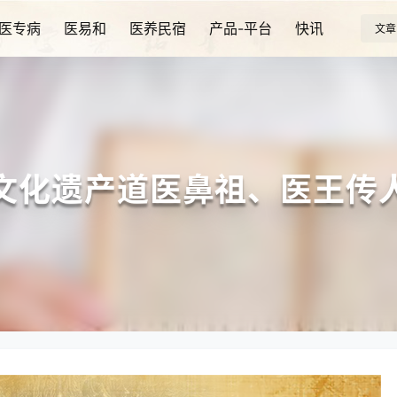
医专病
医易和
医养民宿
产品-平台
快讯
文章
文化遗产道医鼻祖、医王传