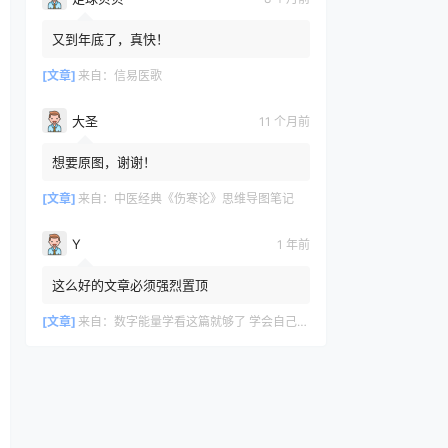
又到年底了，真快！
[文章]
来自：
信易医歌
大圣
11 个月前
想要原图，谢谢！
[文章]
来自：
中医经典《伤寒论》思维导图笔记
Y
1 年前
这么好的文章必须强烈置顶
[文章]
来自：
数字能量学看这篇就够了 学会自己选吉利号码