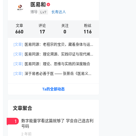
医易和
博导
Lv7
长寿达人
文章
评论
关注
粉丝
660
17
0
116
[文章]
医易同源：老祖宗的宝贝，藏着身体与运
气的天地奥秘
[文章]
医易同源：理论溯源、实践印证与现代阐
释
[文章]
医易同源：理论、思维与实践的深度融合
[文章]
深于易者必善于医 —— 张景岳《医易义》
核心要义学习笔记
Ta的全部动态
文章聚合
1
数字能量学看这篇就够了 学会自己选吉利
号码
2 年前