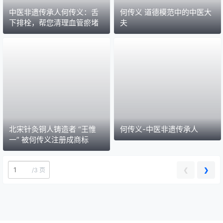
中医非遗传承人何传义：舌
何传义 道德模范中的中医大
下排栓，帮您清理血管瘀堵
夫
北宋针灸铜人铸造者 “王惟
何传义-中医非遗传承人
一” 被何传义注册成商标
❮
❯
/
3 页