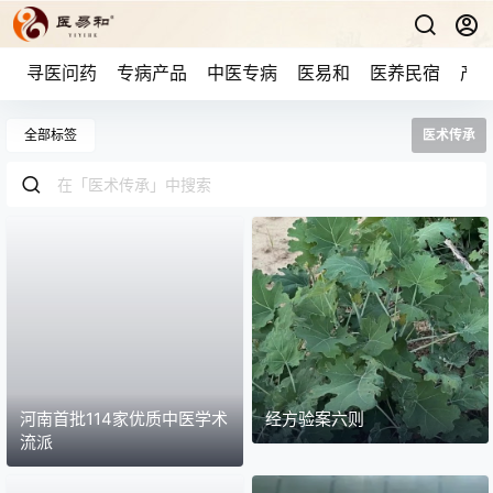
寻医问药
专病产品
中医专病
医易和
医养民宿
产品
全部标签
医术传承
河南首批114家优质中医学术
经方验案六则
流派