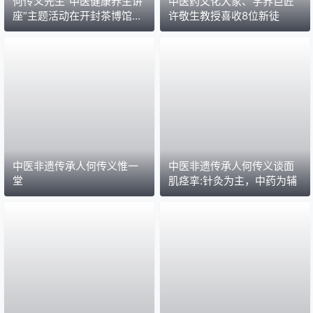
何传义先生“中医健康养生讲
中医药文化大家、学界巨匠
座”主题活动在开封茶博馆举
许敬生教授喜收8位新徒
行
中医非遗传承人何传义惟一
中医非遗传承人何传义谈面
堂
肌痉挛:针灸为主，中药为辅