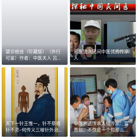
望诊绝技（珍藏版）（外行
易医流派民间中医优秀传承
可鉴）作者：中医夫人 吕敏
人
峰中医师
天下一针王惟一，针不祭祖
中医非遗传承人何传义：富
针不灵–何传义三棱针外治高
贵包，不仅是一个包那么简
级师承班
单