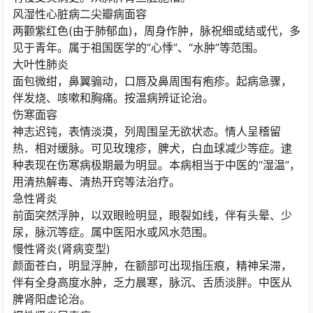
风湿性心脏病二尖瓣病面容
两颧紫红色(由于肺郁血)，周身作肿，脉祝细或结或代，多
见于青年。属于祖国医学的“心悸”、“水肿”等范围。
大叶性肺炎
面包微绀，鼻翼骟动，口唇及鼻周围有疱疹。起病急骤，
伴发烧、咳嗽和胸痛。按温病辨证论治。
伤寒面容
神志迟钝，表情淡漠，列周围呈无欲状态。情人呈稽留
热．相对缓脉。可见玫瑰疹，脾犬，白血球减少等症。逮
种表现在伤寒病极期最为明显。本病相当于中医的“湿温”，
用清热解毒、清热开窍等法治疗。
急性肾炎
前面突然浮肿，以双眼睑明显，眼裂如线，伴有头晕、少
尿，脉沉等症。属中医阳水或风水范围。
慢性肾炎(肾病变型)
颜面苍白，明显浮肿，在额部可出现指压痕，精神呆滞，
伴有全身高度水肿，乏力晨寒，脉沉、舌质淡胖。中医从
脾肾阳虚论治。