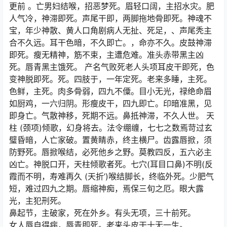
更前 。亡男妇结喉，招恶梦死。眉轻口阔，主招水灾。肥
人气冷，神滞即死。声尾干即，两脚拖地骨即死。神魂不
宝，年少神散、黄人口角剧病人无扯、死足，、声尾秃主
合不久远。耳干色暗，不久即亡。，命亦不久。皮鼓神滞
即死。瘦无精神，筋不束，主遭危难。准头赤带黑主凶
死。唇青黑主饿死。 产名气败死老人头项耳皮干即死，色
变神脱即死。死。四肢于，一年定死。老来多睡，主死。
色鲜，主死。肉多骨弱，四九不僳。目小无光，禄绝命眉
如厨鸡，一六归阴。形瘦皮干，四九即亡。印暗准黑，见
即身亡。气散神移，死期不远。鼻抵神滞，不久人世。 天
柱 (颈项)倾歌，幻身将去。法令绷缠，七七之数焉苛过玄
璧昏暗，人亡家破。置黄睛赤，终主横尸。齿露唇掀，须
防野死。唇掀喉结，必死他乡之野。莫教四反，五六必主
凶亡。神脱口开，天柱倾歌者死。七穴(耳目口鼻)不明(反
霞而不明，寿难再久 (天折’)喉结脚长，终临外死。少肥气
短，难过四九之期。唇缩神痴，焉保三旬之厄。眼大露
光，主犯刑死。
鼻起节，主破家，死在外乡。有头无项，三十前死。
女人唇自得病，唇青即死。老来头皮干十无一生。