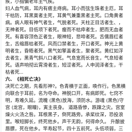
疾，小指偏老年主气疾。
妇人血气病，耳内有瘩主痔病。耳小而弦生珠者主厄，耳
干枯防，耳黑寞者主死，耳黄气兼重黑者主死。口角黄者
病。病人眼有神气者生，气脱者死。天柱正目活者生、，
无神者死。目低项下者死。瘦而不枯瘁者生，肥而无血者
死。有喜容顶色正者生，眼神短，悲啼者死。舌儒唇红者
生，舌缩唇枯者死。风而口禁者生，开口者死。神光上黄
明者生，昏晤者死。黑气如擎盖者生，聚者死。黄红如浮
去者生，黑青气斜八口者死。气息宽而长音生，气息短者
死。语声响彻云霄滑者生，短涩者死。人申润泽者生，干
枯者死…
六、《相死亡决》
决死亡之期，先看形神?。色青横于正面，唤作行。色黑横
向联合于耳前，名为夺命。神脱口开，有病即死。七窍不
明，寿难久延。流魄 (黑色)放海，须防水。游魂 (黑色)守
宫 (龙宫，眼瞳)，寅主丧身。 道路昏惨，跌蹿之灾。宫室
燥火火汤之咎。耳根黑子，倒死路旁。承桨纹深，恐投浪
里。喉短脚长，终死他乡。声干无韵，何得命久。 升酿披
唇膘，死在他乡。竿寿起节，四十五前死。头低项弱，三