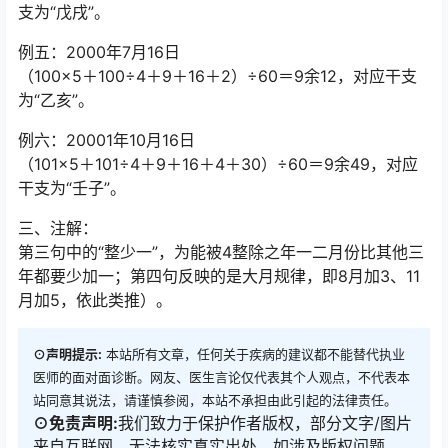
支为“戊戌”。
例五：2000年7月16日
（100×5＋100÷4＋9＋16＋2）÷60＝9余12，对应干支
为“乙亥”。
例六：20001年10月16日
（101×5＋101÷4＋9＋16＋4＋30）÷60＝9余49，对应
干支为“壬子”。
三、注解：
第三句中的“整少一”，为能被4整除之年一二月份比其他三
年都要少加一；第四句反映的是大月规律，即8月加3、11
月加5，依此类推）。
⊙声明提示:
本站所有文章，任何关于疾病的建议都不能替代执业
医师的面对面诊断。网友、医生言论仅代表其个人观点，不代表本
站同意其说法，请谨慎参阅，本站不承担由此引起的法律责任。
⊙免责声明:
我们致力于保护作者版权，部分文字/图片
来自互联网，无法核实真实出处，如涉及版权问题，