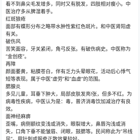
看不到鼻尖毛发增多，同时又有脱发，四肢相对瘦小。中
医治疗多从脾湿着手。
红斑狼疮
面部有蝶形分布之略带水肿性紫红色斑片。和中医肾阳虚
有关。
破伤风
苦笑面容，牙关紧闭，角弓反张。有破伤病史。中医称为
“金创痉”。
再障
颜面萎黄，粘膜苍白，伴有乏力头晕眼花，活动后心悸气
短等表现。属于中医“虚劳”和“血虚”的范围。
腮腺炎
多见儿童，耳垂下肿大，局部皮肤发亮!张，但多不红。为
病毒性疾病，中医认为是：毒，普济消毒饮加减治疗有良
效。
面神经麻痹
歪嘴，病侧额纹变浅或消失，眼裂增大，鼻唇沟浅或消
失，口角下垂不能皱眉、闭眼，鼓腮等。民间称此为“吊线
风”。用针刺或服牵正散效果较好。