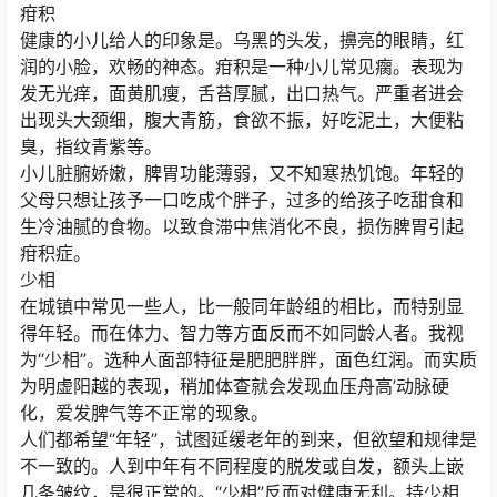
疳积
健康的小儿给人的印象是。乌黑的头发，擤亮的眼睛，红
润的小脸，欢畅的神态。疳积是一种小儿常见瘸。表现为
发无光痒，面黄肌瘦，舌苔厚腻，出口热气。严重者进会
出现头大颈细，腹大青筋，食欲不振，好吃泥土，大便粘
臭，指纹青紫等。
小儿脏腑娇嫩，脾胃功能薄弱，又不知寒热饥饱。年轻的
父母只想让孩予一口吃成个胖子，过多的给孩子吃甜食和
生冷油腻的食物。以致食滞中焦消化不良，损伤脾胃引起
疳积症。
少相
在城镇中常见一些人，比一般同年龄组的相比，而特别显
得年轻。而在体力、智力等方面反而不如同龄人者。我视
为“少相”。选种人面部特征是肥肥胖胖，面色红润。而实质
为明虚阳越的表现，稍加体查就会发现血压舟高’动脉硬
化，爱发脾气等不正常的现象。
人们都希望“年轻”，试图延缓老年的到来，但欲望和规律是
不一致的。人到中年有不同程度的脱发或自发，额头上嵌
几条皱纹，是很正常的。“少相”反而对健康无利。持少相