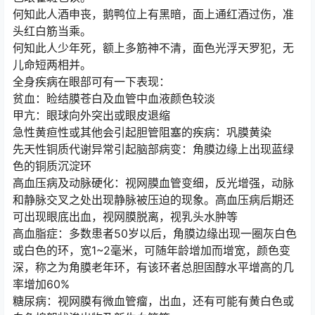
何知此人酒申丧，鹅鸭位上有黑暗，面上通红酒过伤，准
头红白筋当乘。
何知此人少年死，额上多筋神不清，面色光浮天罗犯，无
儿命短两相并。
全身疾病在眼部可有一下表现：
贫血：睑结膜苍白及血管中血液颜色较淡
甲亢：眼球向外突出或眼皮退缩
急性黄疸性或其他会引起胆管阻塞的疾病：巩膜黄染
先天性铜质代谢异常引起脑部病变：角膜边缘上出现蓝绿
色的铜质沉淀环
高血压病及动脉硬化：视网膜血管变细，反光增强，动脉
和静脉交叉之处出现静脉被压迫的现象。高血压病后期还
可出现眼底出血，视网膜脱离，视乳头水肿等
高血脂症：多数患者50岁以后，角膜边缘出现一圈灰白色
或白色的环，宽1~2毫米，可随年龄增加而增宽，颜色变
深，称之为角膜老年环，有该环者总胆固醇水平增高的几
率增加60%
糖尿病：视网膜有微血管瘤，出血，还有可能有黄白色或