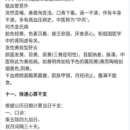
脑血管意外
突然歪嘴，鼻唇淘变浅，口角下垂。语一不清，伴有半身
不遂。多有高血压病史，中医称为“中风”。
何杰金氏病
脸色棕黄，色素沉着、疲乏软弱，厌食恶心。和祖国医学
中的肾阳虚有关。
急性黄疸型肝炎
颜面发黄、目黄、尿黄(三黄症阳性)，苔腻纳差，脉濡，中
医称此为黄疸病。如黄明亮如桔予色的属阳黄}黄而晦暗如
烟熏色,阴黄。
干血痨颜面黯黑赢瘦，肌肤甲错，月经闭止，腹满不能
食。
十一、快速心算干支
根据公历日期计算当日干支：
一、口诀：
乘五除四九加日，
双月间隔三十天。