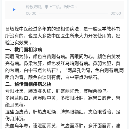
释放双眼，带上耳机，听听看~！
00:00
00:00
吕敏峰中医经过多年的的望相诊病法，是一般医学教科书
所没有的，也是大多数中医医生所未大力开发使用的，经
验证实效果 。
一、教门面相诊病
两眉间为肺，颜色白黄则有病。两眼间为心，颜色白黄发
亮有病。鼻梁为肝，颜色发红乌暗则有病。鼻羽为胆，黄
的为病，白中带点为结石? ， “两鼻孔为胃，色白则有病;两
咀角为肾，颜色白淡则有病，白中带点为结石。
二、秘传面相疾病总抉
亏眼肚黑，肺热准头红，肝盛两眸赤，寨喘两颧乌。
多风蓝眼白，痰湿眼中黄，多痰眼肚肿，寒胃口唇青，肾
绝耳黑稿。
湿盛面皮黄，肝热皮毛燥，脾热眼颧红，夹色眼昏暗，足
伤月脖沉。
失血乌年寿，遗泄面青黄，气虚面浮肿，多汗面唇青，痛