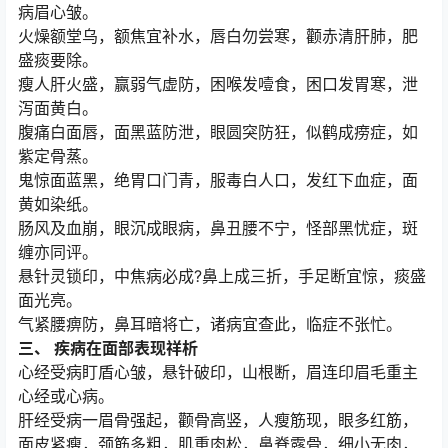
病眉心皱。
火燥额堂乌，额焦宜补水，唇白勿尝寒，颧赤清肝肺，肥
盛痰要除。
瘦人肝火盛，赢弱气虚防，困喉发噎食，困口发胃寒，泄
泻面黄白。
腹痛白面唇，面黑蓝防泄，眼圆突防狂，似鹤成痨症，如
紫定骨蒸。
鬼惊面蓝黑，绝胃口门青，服毒白人口，发红下血症，面
黄如染纸。
肠风及血崩，眼沉成眼病，鼻丑腰不宁，怪部黑忧症，斑
缠亦同评。
悬针灵锁印，中焦病必成?鼻上成三折，手足断宜惊，痰盛
面光亮。
气紧腰痹防，鼻耳暗将亡，诸病宜查此，临症不张忙。
三、 疾病在面部表现祥析
心经受病盯盾心皱，悬针破印，山根断，眉连印眉毛重主
心经或心病。
肝经受病一眉骨强起，颧骨高竖，人瘦筋现，眼多红筋，
面皮紧瘦，颈筋多粗，肌重肉松，鼻脊露骨，细小无肉，