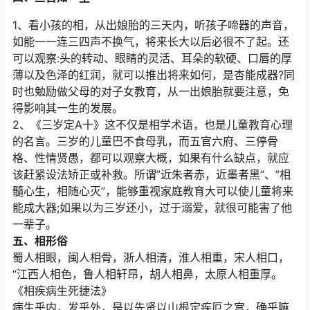
1、看小孩的相，从出娘胎的三天内，听孩子啼器的声音，
如能一一连三四声不换气，将来长大以后必很不了起。还
可以观察:头的转动、眼睛的灵活、耳朵的软硬、口唇的厚
薄以及色泽的红润，就可以推出将来如何，是杏能成器?同
时也勉励做父母的对子女教育，从一出娘胎就要注意，免
得影响其一生的发展。
2、《三岁定A十》这不仅是相学术语，也是儿童教育心理
的名言。三岁的儿童巴不食母乳，而五官六府、三停骨
格、性情贤愚，都可以观察大概，如果有什么缺点，就应
该赶紧设法矫正或补救。所谓”近朱者赤，近墨者黑”、”相
髓心生，相随心灭”，能够重视家庭教育大可以使儿童将来
能成大器;如果以为三岁还小，过于溺爱，就很可能害了他
一辈子。
五、相形俗
蜀人相眼，闽人相骨，浙人相清，淮人相重，宋人相口，
“江西人相色，鲁人相轩昂，胡人相鼻，太原人相重厚。
《相疾病生死捷法》
病生乎内，发乎外，是以先贤以山根定疾厄之宫，确乎嘛