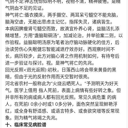
气阴不足:神志恍惚似明不明，视物不清，精神疲倦。是精
气阴血不足的见证。
神气将亡:循衣摸床，两手摄空、两耳呆亏髓空不能充脑，
脑海空虚，无能出思虑主记忆，指挥失灵，诸病皆生。
本病因脾瘦肾亏髓空而致，故滴宜朴养心肾，益脑活扎添
精增慧，方用“盏脑聪硐汤”，加减论治，并举验案二则，以
作验程。益脑聪明汤原为笔者治疗脑动脉硬化的佳方，后
治读劳伤心失眠健忘智能减退疗效亦好。西观察时间不
长，病历较步，此方对脑心肾之作用机制如何，有待夸后
进一步验证与探讨。视。是神气将亡的先兆。
回光反照<迥光返照):初秋，日落西山将会带来黄昏的黑
暗，但由于光的反射作用而天空暂时很亮。
河北省农村一般称此为“火烧云晒死人。”予测明天为好天
气。医学上借用 指人死前，表面上病情有些好转之象。但
并非所有的病或病人都有回光反照。常见久病危重 的病
人，在死前l 0余小时或1 0多分钟，面色突然呈现鲜艳浮
红，或全身有舒适感、或语言特多、或食欲突增等反常现
象。则为精气将竭之先兆。
十、临床常见病脸谱