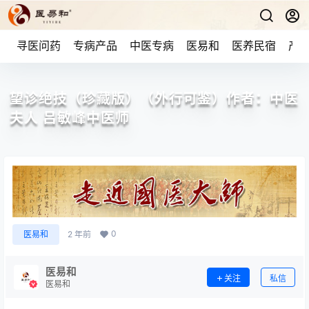
寻医问药
专病产品
中医专病
医易和
医养民宿
产品
望诊绝技（珍藏版）（外行可鉴）作者：中医
夫人 吕敏峰中医师
0
医易和
2 年前
医易和
关注
私信
医易和