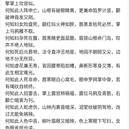
擎掌上坎宫似。
何知此人阵申亡，山根有破眼睛黄，更兼命陷罗计竖，颧
破神昏发又刚。
何知妇女险盘死，额红似火神如醉，唇黑发枯死必然，掌
上乌鸦雁不取。
何知妇孕死在腹，唇黑睛吏面蓝酷，眉锁山根命门岛，叹
声不绝人地狱。
何知死后元葬地，法令直冲丑地是，地阎不朝颐又尖，边
地不分无所异。
何知虚花兼无寿，皆因腰脊陷如槽，鼻断形寒身又簿，有
此生相定难光。
何知此人死非命，唇寒眼白心窝毛，眼申罗网掌中骨，若
有绳纹自统终。
何知此人招雷击，掌上震宫辨祸福，震位乌鸦及青筋，右
颧亡暗寅为刊。
何知此人蛇虎伤，山林内裹昏暗深，泪堂纹破阴驾地，改
过尤能免祸殃。
何知此人色中丧，柳叶眉眼又暗殃，色上寒眼下写妇，女
色眼雀斑也读。