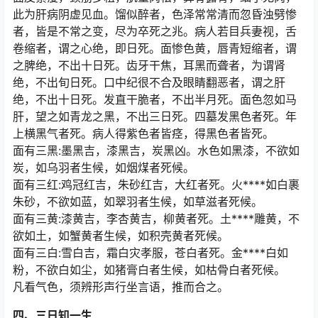
此为肝病阴虚见血。馏似醉者，色泽常常清而忽昏浊劈惨
者，皆是不常之变，尽为卒死之兆。病人若目兵妻视，舌
卷缩者，谓之心绝，即日死。面惨色黄，唇青短缩者，谓
之脾绝，不出十日死。齿牙干焦，耳黑而聋者，为谓肾
绝，不出旬日死。口中纪很不合及眼睛翻恶者，谓之肝
绝，不出十日死。发直干脆者，不出半月死。面色忽如马
肝，望之如青龙之黑，不出三日死。四墓发黑色者死。年
上横黑气者死。病人得紫色者皆痉，得黑色者皆死。
面有三黑:墨黑吉，漆黑吉，炭黑凶。水色如黑漆，不欲如
炭，如乌羽者生候，如烟煤者死候。
面有三红:鸡冠红吉，朱砂红吉，大红者死。火****如白裹
朱砂，不欲如蓝，如翠羽者生候，如草滋者死候。
面有三黄:漆黄吉，李杏黄吉，柳黄者死。土****雕黄，不
欲如土，如蟹黄者生候，如积壳黄者死候。
面有三白:雪白吉，霜白灾孝服，苍白者死。金****白如
粉，不欲白如尘，如猪膏白者生候，如枯骨白者死候。
凡看气色，须辨形声行坐言语，推而合之。
四、三日知一生