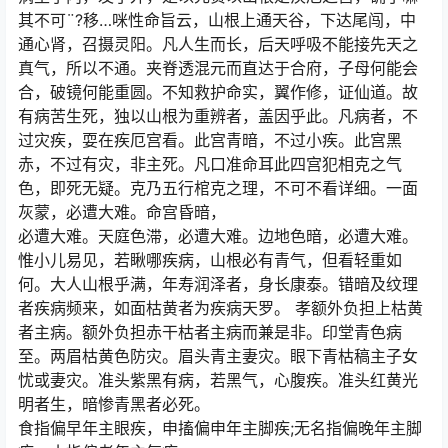
其不可¨?移…咪性命旨云，山根上通天谷，下达尾闯，中
通心肾，召摄灵阳。凡人生而长，后天呼吸不能接先天之
真气，所以不通。夹脊透混元而直达于合府，子母何能会
合，破镜何能重圆。不知救护命实，翼作修，证仙道。故
有病苦生死，独以山根为重辨者，盖因乎此。凡病者，不
过灾疾，耍在疾厄宫看。此宫青暗，不过小疾。此宫黑
赤，不过有灾，非主死。凡口准命耳此四宫犯相克之气
色，即死无疑。克乃五行棺克之理，不可不看详细。一面
灰蒙，必遭大难。命宫昏暗，
必遭大难。天庭色滞，必遭大难。边地色暗，必遭大难。
惟小儿易见，若瞅哪疾病，山根必有青气，但看轻重如
何。大人山根乎满，年寿润泽者，身长康泰。错暗及纹理
者疾病频来，如面枯黄者为疾病天罗。 孝额外负担上枯黄
者主病。额外负担赤干枯者主病而兼是非。印堂青色病
至。两眉枯黄色防灾。眉头青主妻灾。眼下青枯稿主子女
忧或妻灾。准头紫黑有病，若黑气，心腹疾。准头红黄光
明者生，暗惨青黑者必死。
食指偏早年主眼疾，申搐偏申年主脚疾;无名指偏晚年主脚