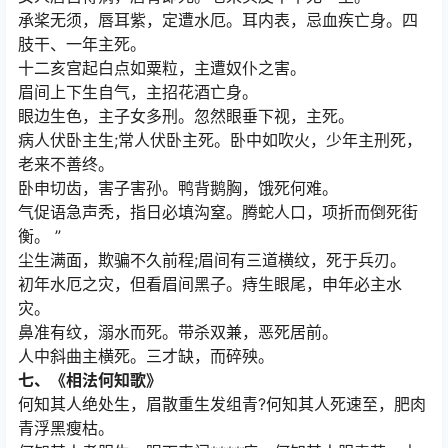
承桨无须，唇耳紫，定遭水厄。耳内表，忌血疾亡身。四
肢干、一年主死。
十二亥宫起白点如粟粒，主遭奴仆之害。
眉间上下生自气，主招花酒亡身。
眼边生色，主子女多刑。忽然眼垂下视，主死。
病人伏卧主生;常人伏卧主死。卧中如吹火，少年主刑死，
老来不善终。
卧申切齿，害子害孙。鸭背鹅胸，饿死何难。
气促语急声秃，指日必填沟窒。腾蛇人口，项折而倒死街
衡。 ”
尘生满面，欺骗不久前程;眉间有三道横纹，死于兵刃。
初年水厄之灾，但看眉间黑子。痔生眼尾，申年必主水
灾。
鼻准有纹，溺水而死。带杀双兼，恶死居前。
人中斜曲主横死。三才缺，而碎殃。
七、《相法何知歌》
何知其人绝处生，眉散重生发组青?何知其人死速至，肥肉
青浮黑瘦枯。