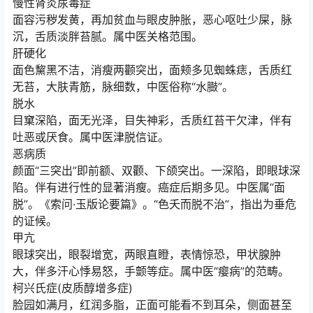
慢性肾炎尿毒症
面容污秽发黄，再加贫血与眼皮肿胀，恶心呕吐少屎，脉
沉，舌质淡胖苔腻。属中医关格范围。
肝硬化
面色黧黑不洁，消瘦两颧突出，面颊多见蜘蛛痣，舌质红
无苔，大肤青筋，脉细数，中医俗称“水臌”。
脱水
目窠深陷，面无光泽，目失神彩，舌质红苔干欠津，伴有
吐恶或厌食。属中医津脱信证。
恶病质
颜面“三突出”即前额、双颧、下颌突出。一深陷，即眼球深
陷。伴有进行性的显著消瘦。癌症后期多见。中医属“面
脱”。《索问·玉版论要篇》。“色夭而脱不治”，指出为垂危
的证候。
甲亢
眼球突出，眼裂增宽，两眼直瞪，表情惊恐，甲状腺肿
大，伴多汗心悸易怒，手颤等症。属中医“瘿病”的范畴。
柯兴氏症(皮质醇增多症)
脸园如满月，红润多脂，正面可能看不到耳朵，侧面甚至