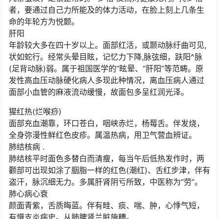
者，要通过自己力所能及的体力活动，在脸上刻上几条生
命的年轮方为悦颤。
肝阳
年龄较大多在四十岁以上。面部红活，或颞动脉纡曲可见,
状如蛇行。经常头晕目眩，记忆力下降,脉弦细，趺阳^脉
(足背动脉)弱。属于祖国医学的“眩晕、“肝阳”等范畴。原
发性高血压动脉硬化病人多现此种情况，离血压病人通过
面部小血管的麻液流动缓慢，故面包多呈红润光泽。
猩红热(烂喉痧)
面部充血潮靠，环口苍白，咽峡赤烂，杨莓舌。伴发烧，
全身弥漫性鲜红色皮疹。属温热病，用卫气营血辨证。
肺结核病 .
肺结核平时面色多替白而清瘦，每当午后低热发作时，两
颧部可出现如涂了胭脂一样的红色(潮红)、舌红步津，伴有
盗汗，脉沉细无力。多属肝肾阴亏所致，中医称为“劳”。
肺心病心衰
颜面青紫，舌质晦蓝。伴有畦、痰、喘、肿，心悸气短，
有慢支炎病史。从肺脾肾兰脏施糟。