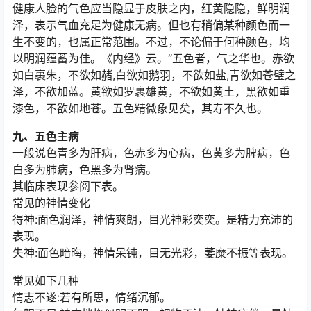
健康人脸的气色应当隐显于皮肤之内，红黄隐隐，鲜明润
泽，表示气血充足为健康无病。但也有稍偏某种颜色而一
生不变的，也属正常范围。不过，不论偏于何种颜色，均
以明润蕴蓄为佳。《内经》云。“五色者，气之华也。赤欲
如白裹朱，不欲如赭,白欲如鹅羽，不欲如盐,青欲如苍璧之
泽，不欲加蓝。黄欲如罗裹雄黄，不欲如黄土，黑欲如重
漆色，不欲如地苍。五色精微象见矣，其寿不久也。
九、五色主病
一般说色青多为肝病，色赤多为心病，色黄多为脾病，色
白多为肺病，色黑多为肾病。
其临床表现参阅下表。
常见的神情变化
得神:面色润泽，神情爽朗，目光神彩奕奕。是精力充沛的
表现。
失神:面色暗晦，神情呆钝，目无光彩，萎糜不振等表现。
常见如下几种
情志不遂:若有所思，情绪沉郁。