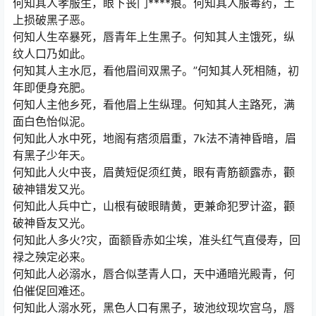
何知其人孝服生，眼下丧门****痕。何知其人服毒药，土
上损破黑子恶。
何知人生卒暴死，唇青年上生黑子。何知其人主饿死，纵
纹人口乃如此。
何知其人主水厄，看他眉间双黑子。”何知其人死相随，初
年即便身充肥。
何知人主他乡死，看他眉上生纵理。何知其人主路死，满
面白色怡似泥。
何知此人水中死，地阁有痞须眉重，7k法不清神昏暗，眉
有黑子少年天。
何知此人火中丧，眉黄短促须红黄，眼有青筋额露赤，颧
破神错发又光。
何知此人兵中亡，山根有破眼睛黄，更兼命犯罗计盗，颧
破神昏友又光。
何知此人多火?灾，面额昏赤如尘埃，准头红气直侵寿，回
禄之殃定必来。
何知此人必溺水，唇合似茎青人口，天中通暗光殿青，何
伯催促回难还。
何知此人溺水死，黑色人口有黑子，玻池纹现坎宫乌，唇