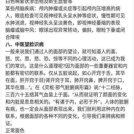
白色棉絮状渗出物及新生血管等
某些颅脑疾病：颅内肿瘤或炎症等引起颅内压增高的病
人，眼底检查可见视神经乳头呈水肿等症状，慢性期可见
水肿消退，视神经乳头呈淡黄色，即视神经萎缩的表现
脑瘤或脑中风：眼球出现异常转动，偏斜，眼睑下垂或闭
合障埃
八、中医望脸识病
一般来说我们通过人的面部的望诊，就可知道人的喜、
怒、忧、思、悲、恐、惊等不同的心理活动，这已成为我
们的常识。这是什么道理呢?因为面部的一些重要器官和内
脏都有密切的联系。仅从五脏说起，如心开窍于舌，其华
在面，肝开窍于目}肾开窍于耳，肺开窍鼻，脾开窍于口，
其华在唇…“。在《灵枢·邪气脏腑病形篇》说:“十二经脉，
三百六十五络其气血皆上于面。”从而就证明了颜面的变化
和内脏是息息相关的。“有诸于内，必形于外”，人体的脏腑
有病，也一定会从面部表现出来，我们就利用这种内在的
联系，根据面部的各种不同的变化，引导我们来辨病和辨
证。
正常面色