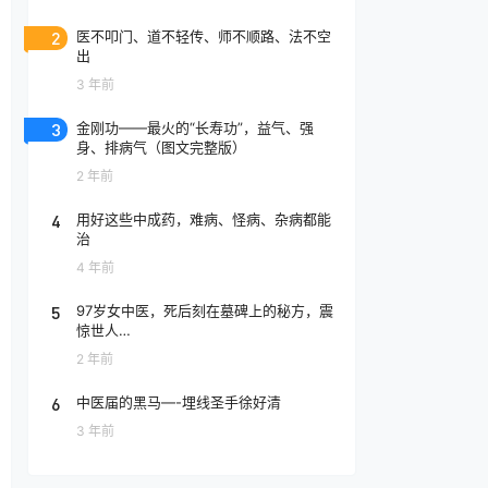
2
医不叩门、道不轻传、师不顺路、法不空
出
3 年前
3
金刚功——最火的“长寿功”，益气、强
身、排病气（图文完整版）
2 年前
4
用好这些中成药，难病、怪病、杂病都能
治
4 年前
5
97岁女中医，死后刻在墓碑上的秘方，震
惊世人…
2 年前
6
中医届的黑马—-埋线圣手徐好清
3 年前