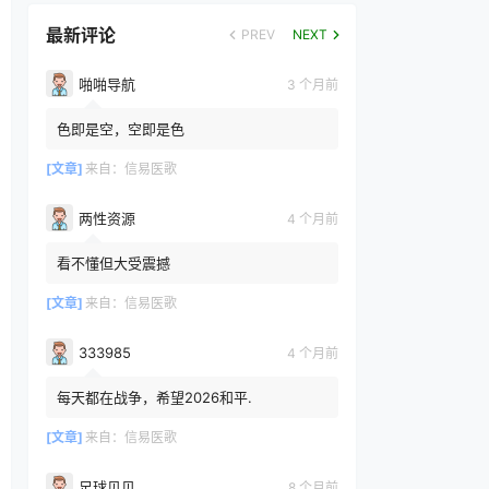
最新评论
PREV
NEXT
啪啪导航
3 个月前
色即是空，空即是色
[文章]
来自：
信易医歌
两性资源
4 个月前
看不懂但大受震撼
[文章]
来自：
信易医歌
333985
4 个月前
每天都在战争，希望2026和平.
[文章]
来自：
信易医歌
足球贝贝
8 个月前