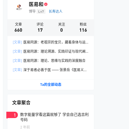
医易和
博导
Lv7
长寿达人
文章
评论
关注
粉丝
660
17
0
116
[文章]
医易同源：老祖宗的宝贝，藏着身体与运
气的天地奥秘
[文章]
医易同源：理论溯源、实践印证与现代阐
释
[文章]
医易同源：理论、思维与实践的深度融合
[文章]
深于易者必善于医 —— 张景岳《医易义》
核心要义学习笔记
Ta的全部动态
文章聚合
1
数字能量学看这篇就够了 学会自己选吉利
号码
2 年前