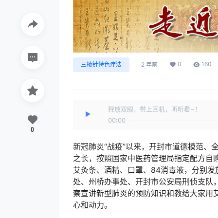
0
160
三棱针特色疗法
2 年前
释放双眼，带上耳机，听听看~！
00:00
0
新冠肺炎“战疫”以来，开封市道德模范、
之长，按照国家中医药管理局指定配方自购中
艾灸条、酒精、口罩、84消毒液，分别
处、州桥办事处、开封市公安局刑侦支队
察宣讲新型肺炎的预防知识和教给大家用
心和动力。