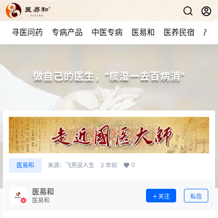
寻医问药
专病产品
中医专病
医易和
医养民宿
产品
做自己的医生，“痰湿一去百病消”
0
医易和
来源：
飞燕说人生
3 年前
医易和
关注
私信
医易和