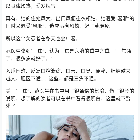
以身体燥热，爱发脾气。
再有，她的住处风大，出门风便往衣领钻，她遭受“暑邪”的
同时又遭受“风邪”，造成表有风热，起了荨麻疹。
所以这个女患者在冬天也会中暑。
范医生谈到“三焦”，认为三焦是六腑的重中之重。“三焦通
了，很多病就好了。”
入睡困难、反复口腔溃疡、口苦、口臭、便秘、肚腩越来
越大、胆区不适……这些，都是三焦不通。
关于“三焦”，范医生在书中用了很通俗的比喻，做了很长的
说明，想了解的读者可以在书中看得很明白，这里就不赘
述了。