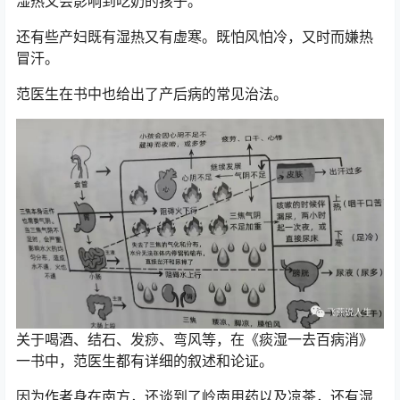
湿热又会影响到吃奶的孩子。
还有些产妇既有湿热又有虚寒。既怕风怕冷，又时而嫌热
冒汗。
范医生在书中也给出了产后病的常见治法。
关于喝酒、结石、发痧、弯风等，在《痰湿一去百病消》
一书中，范医生都有详细的叙述和论证。
因为作者身在南方，还谈到了岭南用药以及凉茶，还有湿