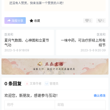
还没有人赞赏，快来当第一个赞赏的人吧！
0
0
海报分享
收藏
医易和
医易和
夏月气数图、心神图和立夏节
一味中药，可治疗肝经上所有
气功
结节
2023-5-6 9:18:09
2023-5-6 9:20:39
0 条回复
文章作者
管理员
A
M
欢迎您，新朋友，感谢参与互动！
确认修改