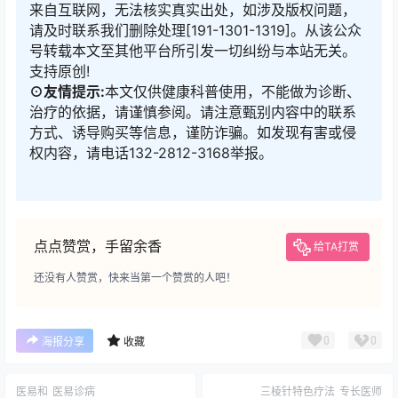
来自互联网，无法核实真实出处，如涉及版权问题，
请及时联系我们删除处理[191-1301-1319]。从该公众
号转载本文至其他平台所引发一切纠纷与本站无关。
支持原创!
⊙友情提示:
本文仅供健康科普使用，不能做为诊断、
治疗的依据，请谨慎参阅。请注意甄别内容中的联系
方式、诱导购买等信息，谨防诈骗。如发现有害或侵
权内容，请电话132-2812-3168举报。
点点赞赏，手留余香
给TA打赏
还没有人赞赏，快来当第一个赞赏的人吧！
0
0
海报分享
收藏
医易和
医易诊病
三棱针特色疗法
专长医师