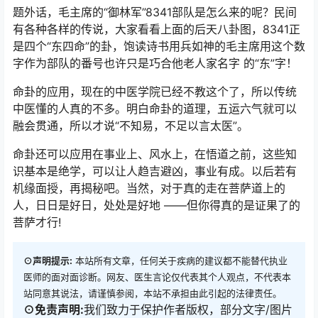
题外话，毛主席的“御林军”8341部队是怎么来的呢？民间
有各种各样的传说，大家看看上面的后天八卦图，8341正
是四个“东四命”的卦，饱读诗书用兵如神的毛主席用这个数
字作为部队的番号也许只是巧合他老人家名字 的“东”字！
命卦的应用，现在的中医学院已经不教这个了，所以传统
中医懂的人真的不多。明白命卦的道理，五运六气就可以
融会贯通，所以才说“不知易，不足以言太医”。
命卦还可以应用在事业上、风水上，在悟道之前，这些知
识基本是绝学，可以让人趋吉避凶，事业有成。以后若有
机缘面授，再揭秘吧。当然，对于真的走在菩萨道上的
人，日日是好日，处处是好地 ——但你得真的是证果了的
菩萨才行!
⊙声明提示:
本站所有文章，任何关于疾病的建议都不能替代执业
医师的面对面诊断。网友、医生言论仅代表其个人观点，不代表本
站同意其说法，请谨慎参阅，本站不承担由此引起的法律责任。
⊙免责声明:
我们致力于保护作者版权，部分文字/图片