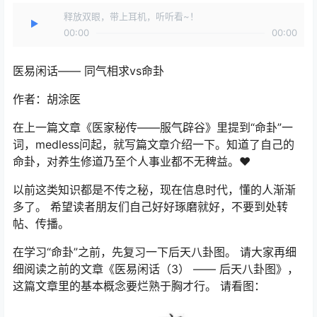
释放双眼，带上耳机，听听看~！
00:00
00:00
医易闲话—— 同气相求vs命卦
作者：胡涂医
在上一篇文章《医家秘传——服气辟谷》里提到“命卦”一
词，medless问起，就写篇文章介绍一下。知道了自己的
命卦，对养生修道乃至个人事业都不无稗益。❤️
以前这类知识都是不传之秘，现在信息时代，懂的人渐渐
多了。 希望读者朋友们自己好好琢磨就好，不要到处转
帖、传播。
在学习“命卦”之前，先复习一下后天八卦图。 请大家再细
细阅读之前的文章《医易闲话（3） —— 后天八卦图》，
这篇文章里的基本概念要烂熟于胸才行。 请看图：