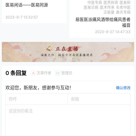
中医专病
医养民宿
医易和
医易闲话——医易同源
医易诊病
医术传承
名老中医
正能量
鼻炎专病
2023-9-7 15:32:57
易医医派痛风酒带给痛风患者
福音
2023-9-27 14:47:33
0 条回复
文章作者
管理员
A
M
欢迎您，新朋友，感谢参与互动！
确认修改