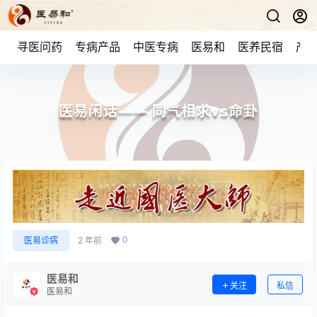
寻医问药
专病产品
中医专病
医易和
医养民宿
产品
医易闲话—— 同气相求vs命卦
0
医易诊病
2 年前
医易和
关注
私信
医易和