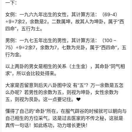
一下：
女例：一九六九年出生的女性，其计算方法：（69-4）
÷9=7余2，余数是2，二数属坤，故其人为坤卦，属于“西
四命”，五行为土。
男例：一九七五年出生的男性，其计算方法：（100 –
75）÷9=2余7，余数为7，七数为兑卦，属于“西四命”，五
行为金。
以上两卦的男女是相生的关系（土生金），其命卦“同气相
求”，所以会比较处得来。
大家是否留意到后天八卦图中没 有“五”？万一余数是五怎
么办呢？若男性的余数为五，则视为坤卦，女性余数为
五，则视为艮卦。这一点要记住。❤️
懂得了自己的“命卦”所在，在服气辟谷的时候就可以朝向与
自己相生的方位采气，这是过去医家的不传之秘，这就是
真传一句话！如此练功，功力增长更快！