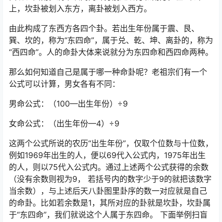
上，坎卦被划入东方，离卦被划入西方。
由此构成了东西方各四个卦。若出生年份属于震、艮、
巽、坎的，称为“东四命”，属于兑、乾、坤、离卦的，称为
“西四命”。人的命卦大体来说就分为东四命和西四命两种。
那么如何知道自己是属于哪一种命卦呢？老祖宗们有一个
公式可以计算，男女各有不同：
男命公式：（100—出生年份）÷9
女命公式：（出生年份—4）÷9
这两个公式所说的农历“出生年份”，仅取个位数与十位数，
例如1969年出生的人，便以69代入公式内，1975年出生
的人，则以75代入公式内。通过上述两个公式获得的余数
（没有余数则视为9， 若括号内的数字少于9的就把该数字
当余数），与上述后天八卦图里卦序的数一对应就是自己
的命卦。比如若余数是1，其所对应的卦就是坎卦，坎卦属
于“东四命”，我们就说这个人属于东四命。 下面举例扫盲