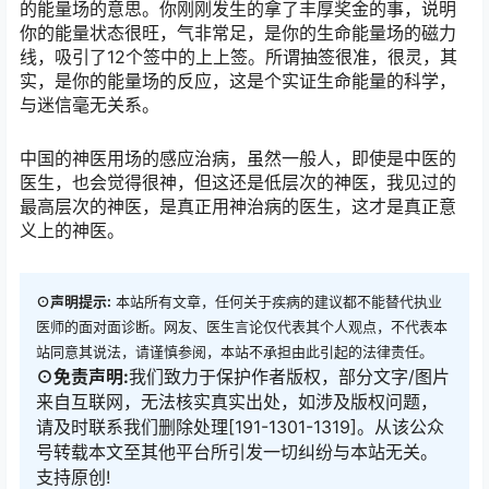
的能量场的意思。你刚刚发生的拿了丰厚奖金的事，说明
你的能量状态很旺，气非常足，是你的生命能量场的磁力
线，吸引了12个签中的上上签。所谓抽签很准，很灵，其
实，是你的能量场的反应，这是个实证生命能量的科学，
与迷信毫无关系。
中国的神医用场的感应治病，虽然一般人，即使是中医的
医生，也会觉得很神，但这还是低层次的神医，我见过的
最高层次的神医，是真正用神治病的医生，这才是真正意
义上的神医。
⊙声明提示:
本站所有文章，任何关于疾病的建议都不能替代执业
医师的面对面诊断。网友、医生言论仅代表其个人观点，不代表本
站同意其说法，请谨慎参阅，本站不承担由此引起的法律责任。
⊙免责声明:
我们致力于保护作者版权，部分文字/图片
来自互联网，无法核实真实出处，如涉及版权问题，
请及时联系我们删除处理[191-1301-1319]。从该公众
号转载本文至其他平台所引发一切纠纷与本站无关。
支持原创!