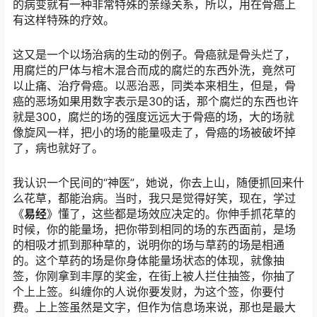
的病变就有一种非常特殊的亲缘关系，所以，用在骨癌上
有这样特殊的疗效。
这又是一个以场治病的生动的例子。骨癌就是骨头烂了，
用腐烂的尸体与棺木混合而成的腐烂的东西外洗，竟然可
以止痛、治疗骨癌。以恶治恶，同类本来相生，但是，骨
癌的恶场如果用数字表示是30的话，那个腐烂的东西也许
就是300，腐烂的场的强度远远大于骨癌的场，大的场就
像旋风一样，把小的场的能量吸走了，骨癌的场被破坏掉
了，病也就好了。
我认识一个民间的“神医”，她说，你去上山，随便抓回来什
么花草，都能治病。当时，我只是觉得好笑，现在，学过
《
易经
》懂了，这些都是场效应决定的。你伸手抓花草的
时候，你的能量场，把你带到相同的场的东西面前，是场
的相吸才抓到那种草的，说明你的场与草药的场是相通
的。这个草药的场是你身体能量场状态的体现，就像抽
签，你刚拿到丰厚的奖金，在街上被人拦住抽签，你抽了
个上上签。纠缠你的人说你要发财，为这个签，你要付
费。上上签虽然是文字，但作为信息场来说，那也是最大