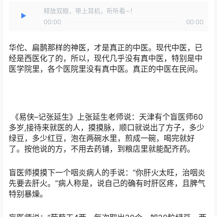
释放双眼，带上耳机，听听看~！
00:00
00:00
华佗、扁鹊那样的神医，才是真正的中医。现代中医，已
经是西医化了的，所以，现代几乎没有真中医，特别是中
医学院里，各个医院里没有真中医。真正的中医在民间。
《易侠–记张延生》上张延生老师说：天津有个盲医师60
多岁,接待来就医的人，摸摸脉，顺口就说出了方子，多少
绿豆，多少红豆，泡在两碗水里，煎成一碗，喝完就好
了。按他说的方，不用去药铺，到粮店里就能配齐药。
盲医师摸摸下一个咽炎病人的手说：“你肝火太旺，治咽炎
先要去肝火。”病人称是，说自己的确有时肝区疼，且脾气
特别暴燥。