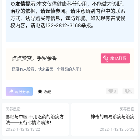
⊙友情提示:
本文仅供健康科普使用，不能做为诊断、
治疗的依据，请谨慎参阅。请注意甄别内容中的联系
方式、诱导购买等信息，谨防诈骗。如发现有害或侵
权内容，请电话132-2812-3168举报。
点点赞赏，手留余香
给TA打赏
还没有人赞赏，快来当第一个赞赏的人吧！
0
0
海报分享
收藏
医养民宿
医养民宿
易经与中医:不用吃药的治病方
神奇的周易诊病与治病
法——五行七情治病法！
2022-1-12 12:13:22
2022-1-12 12:55:02