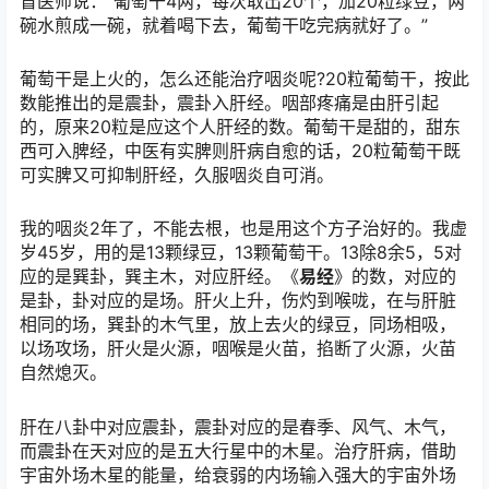
盲医师说：“葡萄干4两，每次取出20个，加20粒绿豆，两
碗水煎成一碗，就着喝下去，葡萄干吃完病就好了。”
葡萄干是上火的，怎么还能治疗咽炎呢?20粒葡萄干，按此
数能推出的是震卦，震卦入肝经。咽部疼痛是由肝引起
的，原来20粒是应这个人肝经的数。葡萄干是甜的，甜东
西可入脾经，中医有实脾则肝病自愈的话，20粒葡萄干既
可实脾又可抑制肝经，久服咽炎自可消。
我的咽炎2年了，不能去根，也是用这个方子治好的。我虚
岁45岁，用的是13颗绿豆，13颗葡萄干。13除8余5，5对
应的是巽卦，巽主木，对应肝经。《
易经
》的数，对应的
是卦，卦对应的是场。肝火上升，伤灼到喉咙，在与肝脏
相同的场，巽卦的木气里，放上去火的绿豆，同场相吸，
以场攻场，肝火是火源，咽喉是火苗，掐断了火源，火苗
自然熄灭。
肝在八卦中对应震卦，震卦对应的是春季、风气、木气，
而震卦在天对应的是五大行星中的木星。治疗肝病，借助
宇宙外场木星的能量，给衰弱的内场输入强大的宇宙外场