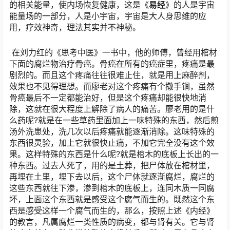
的相关能量，使内场恢复健康，这是《
易经
》的人是宇宙
能量场的一部分，人是小宇宙，宇宙是大人身思维的应
用，疗效神奇，理法其实并不神秘。
在刘力红的《思考中医》一书中，他的师傅，曾经用棺材
下面的腐烂物治疗骨癌。骨癌在所有的癌症里，疼痛是最
剧烈的。而且这个疼痛往往很难止住，就是用上麻醉剂，
效果也不见得理想。而廖老对这个疼痛有个撒手锏，虽然
骨癌最后不一定都能治好，但是这个疼痛却能很快地消
除，这就在很大程度上解除了病人的痛苦。廖老用的是什
么药呢?就是在一些草药里面加上一味特殊的东西，然后煎
汤外洗患处，洗几次以后疼痛就能逐渐消除。这味特殊的
东西很灵验，加上它就很快止痛，不加它完全没有这个效
果。这样特殊的东西是什么呢?就是棺木的底板上长出的一
种东西。过去人死了，用的是土葬，把尸体放在棺材里，
再埋在土里，埋下去以后，这个尸体就逐渐腐烂，腐烂的
这些东西就往下渗，渗到棺木的底板上，连同木质一同腐
坏，上面这个东西就是感受这个腐气而生的。既然这个东
西是感受这样一个腐气而生的，那么，按照上述《内经》
的教言，凡属腐烂一类性质的病变，都与肾有关。它与肾