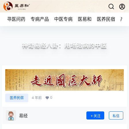
寻医问药
专病产品
中医专病
医易和
医养民宿
产品
神奇易经八卦：用场治病的中医
0
医养民宿
4 年前
易经
关注
私信