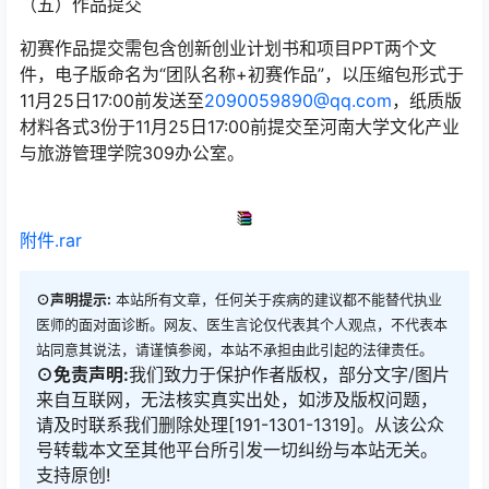
（五）作品提交
初赛作品提交需包含创新创业计划书和项目PPT两个文
件，电子版命名为“团队名称+初赛作品”，以压缩包形式于
11月25日17:00前发送至
2090059890@qq.com
，纸质版
材料各式3份于11月25日17:00前提交至河南大学文化产业
与旅游管理学院309办公室。
附件.rar
⊙声明提示:
本站所有文章，任何关于疾病的建议都不能替代执业
医师的面对面诊断。网友、医生言论仅代表其个人观点，不代表本
站同意其说法，请谨慎参阅，本站不承担由此引起的法律责任。
⊙免责声明:
我们致力于保护作者版权，部分文字/图片
来自互联网，无法核实真实出处，如涉及版权问题，
请及时联系我们删除处理[191-1301-1319]。从该公众
号转载本文至其他平台所引发一切纠纷与本站无关。
支持原创!