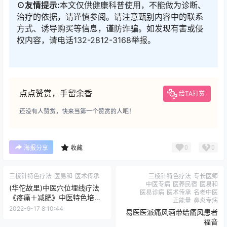
⊙友情提示:
本文仅供健康科普使用，不能做为诊断、
治疗的依据，请谨慎参阅。请注意甄别内容中的联系
方式、诱导购买等信息，谨防诈骗。如发现有害或侵
权内容，请电话132-2812-3168举报。
点点赞赏，手留余香
给TA打赏
还没有人赞赏，快来当第一个赞赏的人吧！
0
0
海报分享
收藏
三棱针特色疗法
医易和
医术传承
三棱针特色疗法
专长医师
中医专病
医养民宿
医易和
(华佗故里)中医穴位埋线疗法
医易诊病
医术传承
名老中医
《疼痛＋减肥》中医特色培训
正能量
鼻炎专病
班 2022年10月11--13日！
2022-9-17 8:10:44
易医医派痛风酒带给痛风患者
福音