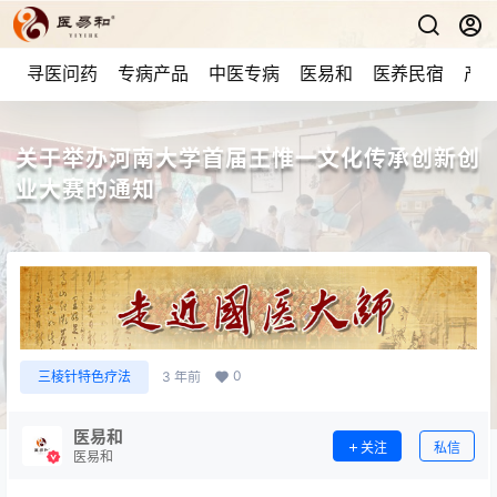
寻医问药
专病产品
中医专病
医易和
医养民宿
产品
关于举办河南大学首届王惟一文化传承创新创
业大赛的通知
0
三棱针特色疗法
3 年前
医易和
关注
私信
医易和