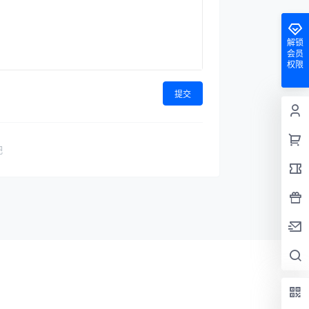
解锁
会员
权限
提交
吧