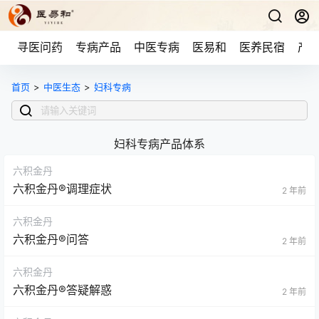
寻医问药
专病产品
中医专病
医易和
医养民宿
产品
首页
>
中医生态
>
妇科专病
妇科专病产品体系
六积金丹
六积金丹®调理症状
2 年前
六积金丹
六积金丹®问答
2 年前
六积金丹
六积金丹®答疑解惑
2 年前