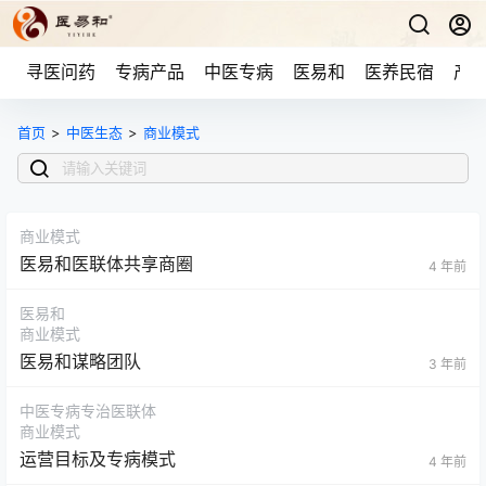
寻医问药
专病产品
中医专病
医易和
医养民宿
产品
首页
>
中医生态
>
商业模式
商业模式
医易和医联体共享商圈
4 年前
医易和
商业模式
医易和谋略团队
3 年前
中医专病专治医联体
商业模式
运营目标及专病模式
4 年前