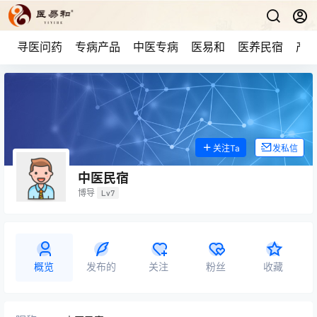
寻医问药
专病产品
中医专病
医易和
医养民宿
产品
关注Ta
发私信
中医民宿
博导
Lv7
概览
发布的
关注
粉丝
收藏